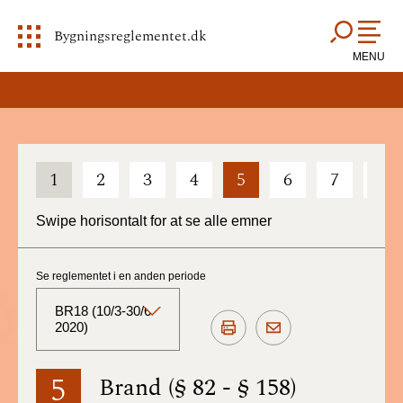
Bygningsreglementet.dk
MENU
1
2
3
4
5
6
7
8
Swipe horisontalt for at se alle emner
Se reglementet i en anden periode
BR18 (10/3-30/6
2020)
BR18 (Aktuelt)
5
Brand (§ 82 - § 158)