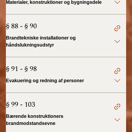
Materialer, konstruktioner og bygningsdele
2022)
BR18 (1/1 - 30/6
§ 88 - § 90
2022)
Brandtekniske installationer og
BR18 (29/6 - 31/12
2021)
håndslukningsudstyr
BR18 (1/1-29/6
2021)
§ 91 - § 98
BR18 (1/7-31/12
Evakuering og redning af personer
2020)
BR18 (10/3-30/6
§ 99 - 103
2020)
Bærende konstruktioners
BR18 (1/1-9/3 2020)
brandmodstandsevne