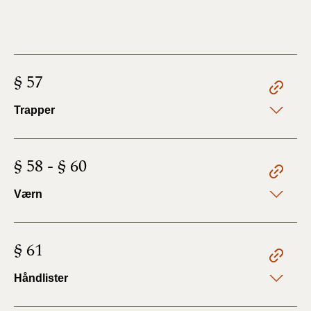
§ 57
Trapper
§ 58 - § 60
Værn
§ 61
Håndlister