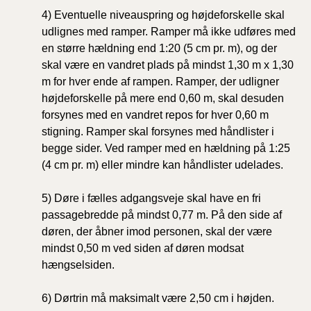
4)
Eventuelle niveauspring og højdeforskelle skal
udlignes med ramper. Ramper må ikke udføres med
en større hældning end 1:20 (5 cm pr. m), og der
skal være en vandret plads på mindst 1,30 m x 1,30
m for hver ende af rampen. Ramper, der udligner
højdeforskelle på mere end 0,60 m, skal desuden
forsynes med en vandret repos for hver 0,60 m
stigning. Ramper skal forsynes med håndlister i
begge sider. Ved ramper med en hældning på 1:25
(4 cm pr. m) eller
mindre kan håndlister udelades.
5)
Døre i fælles adgangsveje skal have en fri
passagebredde på mindst 0,77 m. På den side af
døren, der åbner imod personen, skal der være
mindst 0,50 m ved siden af
døren modsat
hængselsiden.
6)
Dørtrin må maksimalt være 2,50 cm i højden.