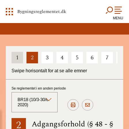
Bygningsreglementet.dk
MENU
1
2
3
4
5
6
7
8
Swipe horisontalt for at se alle emner
Se reglementet i en anden periode
BR18 (10/3-30/6
2020)
BR18 (Aktuelt)
2
Adgangsforhold (§ 48 - §