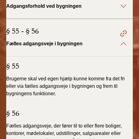
2022)
Adgangsforhold ved bygningen
BR18 (1/1 - 30/6
2022)
§ 55 - § 56
BR18 (29/6 - 31/12
Fælles adgangsveje i bygningen
2021)
BR18 (1/1-29/6
§ 55
2021)
Brugerne skal ved egen hjælp kunne komme fra det fri
BR18 (1/7-31/12
eller via fælles adgangsveje i bygningen og frem til
2020)
bygningens funktioner.
BR18 (10/3-30/6
§ 56
2020)
Fælles adgangsveje, der fører til to eller flere boliger,
BR18 (1/1-9/3 2020)
kontorer, mødelokaler, udstillinger, salgsarealer eller