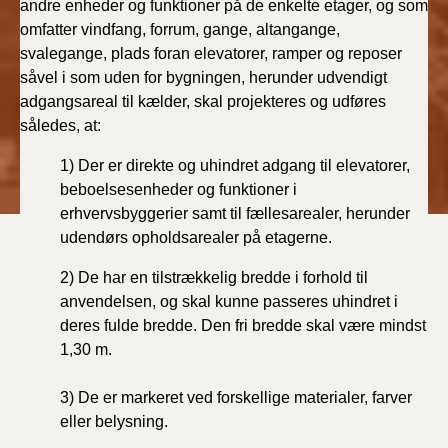
andre enheder og funktioner på de enkelte etager, og som
BR18 (4/7-31/12
omfatter vindfang, forrum, gange, altangange,
2019)
svalegange, plads foran elevatorer, ramper og reposer
såvel i som uden for bygningen, herunder udvendigt
BR18 (1/1-4/7 2019)
adgangsareal til kælder, skal projekteres og udføres
således, at:
BR18 (1/7-31/12
2018)
1)
Der er direkte og uhindret adgang til elevatorer,
beboelsesenheder og funktioner i
BR18 (1/1-30/6
erhvervsbyggerier samt til fællesarealer, herunder
2018)
udendørs opholdsarealer på etagerne.
BR15 (2015-2018)
2)
De har en tilstrækkelig bredde i forhold til
anvendelsen, og skal kunne passeres uhindret i
Tidligere BR (1961-
deres fulde bredde. Den fri bredde skal være mindst
2010)
1,30 m.
3)
De er markeret ved forskellige materialer, farver
eller belysning.