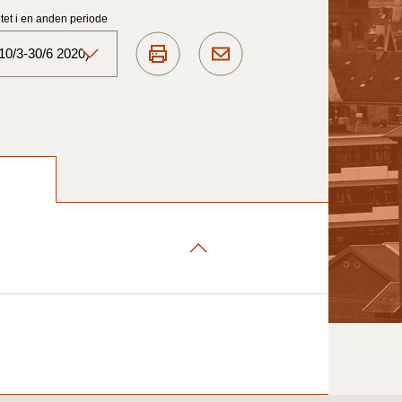
et i en anden periode
10/3-30/6 2020)
Aktuelt)
1/7-31/12
1/1-30/6 2025)
1/7- 31/12
1/1- 30/06
1/1- 31/12