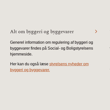
BR18 (
2022)
BR18 (
Alt om byggeri og byggevarer
2022)
Generel information om regulering af byggeri og
BR18 (
byggevarer findes på Social- og Boligstyrelsens
2022)
hjemmeside.
BR18 (
Her kan du også læse
styrelsens nyheder om
2021)
byggeri og byggevarer.
BR18 (
BR18 (
2020)
BR18 (