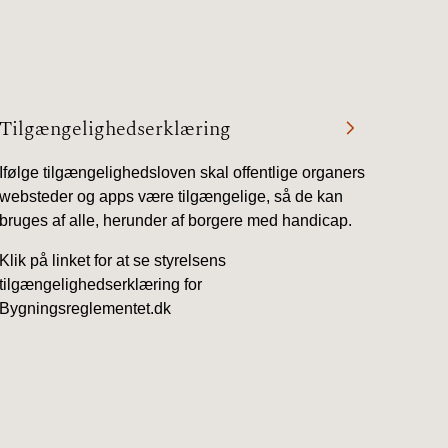
17/9 - 31/12
1/7 - 16/9
Tilgængelighedserklæring
Ifølge tilgængelighedsloven skal offentlige organers
1/1 - 30/6
websteder og apps være tilgængelige, så de kan
bruges af alle, herunder af borgere med handicap.
29/6 - 31/12
Klik på linket for at se styrelsens
tilgængelighedserklæring for
Bygningsreglementet.dk
1/1-29/6 2021)
1/7-31/12
10/3-30/6