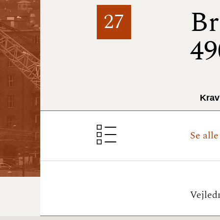
Br
27
49
Krav
Se alle
Vejled