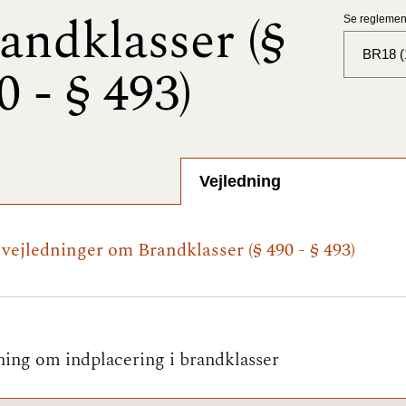
andklasser (§
Se reglement
BR18 (
0 - § 493)
BR18 (
BR18 (
2025)
Vejledning
BR18 (
 vejledninger om Brandklasser (§ 490 - § 493)
BR18 (
2024)
BR18 (
2024)
ning om indplacering i brandklasser
BR18 (
2023)