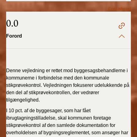
2022)
Fold alle ud
BR18 (1/1 - 30/6
0.0
2022)
Forord
BR18 (29/6 - 31/12
2021)
BR18 (1/1-29/6
2021)
Denne vejledning er rettet mod byggesagsbehandlerne i
kommunerne i forbindelse med den kommunale
BR18 (1/7-31/12
stikprøvekontrol. Vejledningen fokuserer udelukkende på
2020)
den del af stikprøvekontrollen, der vedrører
tilgængelighed.
BR18 (10/3-30/6
2020)
I 10 pct. af de byggesager, som har fået
ibrugtagningstilladelse, skal kommunen foretage
stikprøvekontrol af den samlede dokumentation for
BR18 (1/1-9/3 2020)
overholdelsen af bygningsreglementet, som ansøger har