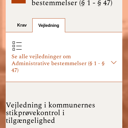
bestemmelser (§ 1 - § 47)
BR18 (1/7-31/12
2025)
Krav
BR18 (1/1-30/6
Vejledning
2025)
BR18 (1/7- 31/12
2024)
Se alle vejledninger om
Administrative bestemmelser (§ 1 - §
BR18 (1/1- 30/06
47)
2024)
BR18 (1/1- 31/12
2023)
Vejledning i kommunernes
BR18 (17/9 - 31/12
stikprøvekontrol i
2022)
tilgængelighed
BR18 (1/7 - 16/9