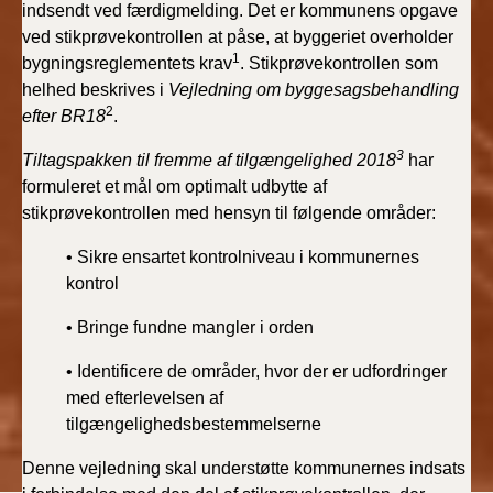
indsendt ved færdigmelding. Det er kommunens opgave
BR18 (4/7-31/12
2019)
ved stikprøvekontrollen at påse, at byggeriet overholder
1
bygningsreglementets krav
. Stikprøvekontrollen som
helhed beskrives i
Vejledning om byggesagsbehandling
BR18 (1/1-4/7 2019)
2
efter BR18
.
BR18 (1/7-31/12
3
Tiltagspakken til fremme af tilgængelighed 2018
har
2018)
formuleret et mål om optimalt udbytte af
stikprøvekontrollen med hensyn til følgende områder:
BR18 (1/1-30/6
2018)
• Sikre ensartet kontrolniveau i kommunernes
kontrol
BR15 (2015-2018)
• Bringe fundne mangler i orden
Tidligere BR (1961-
• Identificere de områder, hvor der er udfordringer
2010)
med efterlevelsen af
tilgængelighedsbestemmelserne
Denne vejledning skal understøtte kommunernes indsats