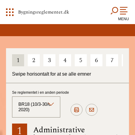
Bygningsreglementet.dk
MENU
1
2
3
4
5
6
7
8
Swipe horisontalt for at se alle emner
Se reglementet i en anden periode
BR18 (10/3-30/6
2020)
BR18 (Aktuelt)
1
Administrative