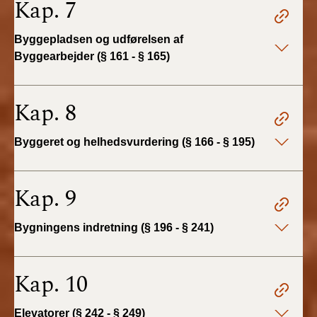
Kap. 7
BR18 (4/7-31/12
2019)
Byggepladsen og udførelsen af
Byggearbejder (§ 161 - § 165)
BR18 (1/1-4/7 2019)
BR18 (1/7-31/12
Kap. 8
2018)
Byggeret og helhedsvurdering (§ 166 - § 195)
BR18 (1/1-30/6
2018)
Kap. 9
BR15 (2015-2018)
Bygningens indretning (§ 196 - § 241)
Tidligere BR (1961-
2010)
Kap. 10
Elevatorer (§ 242 - § 249)