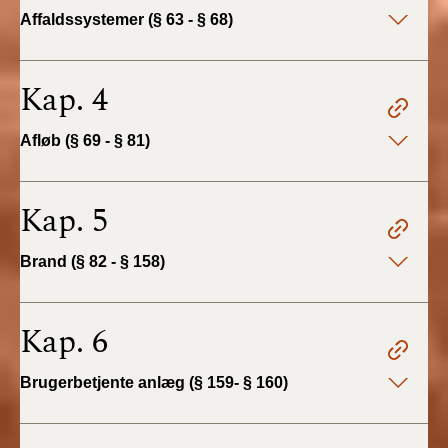
2022)
Affaldssystemer (§ 63 - § 68)
BR18 (1/1 - 30/6
2022)
Kap. 4
BR18 (29/6 - 31/12
Afløb (§ 69 - § 81)
2021)
BR18 (1/1-29/6
Kap. 5
2021)
Brand (§ 82 - § 158)
BR18 (1/7-31/12
2020)
Kap. 6
BR18 (10/3-30/6
2020)
Brugerbetjente anlæg (§ 159- § 160)
BR18 (1/1-9/3 2020)