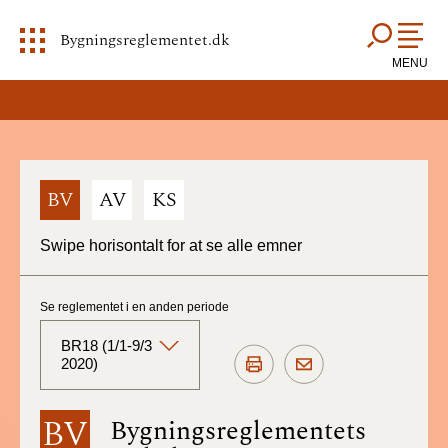
Bygningsreglementet.dk
MENU
BV
AV
KS
Swipe horisontalt for at se alle emner
Se reglementet i en anden periode
BR18 (1/1-9/3
2020)
BR18 (Aktuelt)
BV
Bygningsreglementets