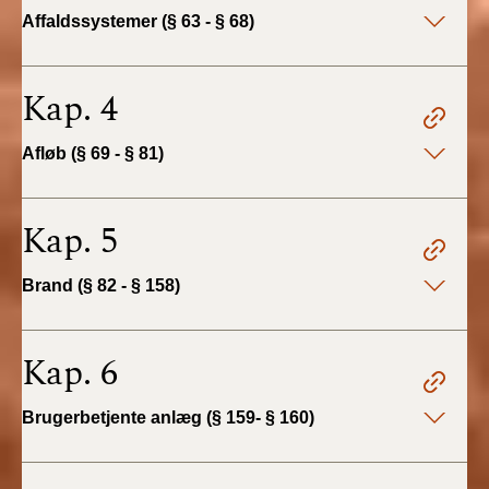
2022)
Affaldssystemer (§ 63 - § 68)
BR18 (1/1 - 30/6
2022)
Kap. 4
BR18 (29/6 - 31/12
Afløb (§ 69 - § 81)
2021)
BR18 (1/1-29/6
Kap. 5
2021)
Brand (§ 82 - § 158)
BR18 (1/7-31/12
2020)
Kap. 6
BR18 (10/3-30/6
2020)
Brugerbetjente anlæg (§ 159- § 160)
BR18 (1/1-9/3 2020)