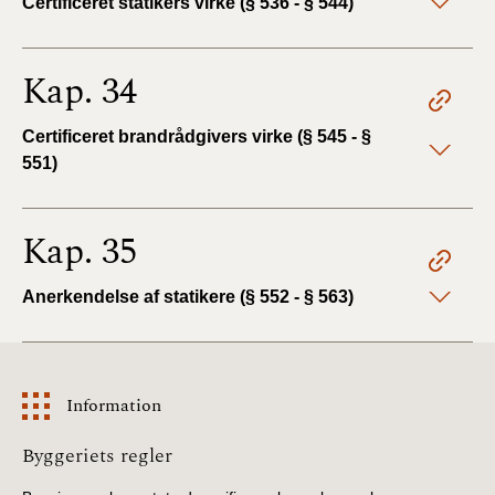
Certificeret statikers virke (§ 536 - § 544)
Kap. 34
Certificeret brandrådgivers virke (§ 545 - §
551)
Kap. 35
Anerkendelse af statikere (§ 552 - § 563)
Information
Information
Byggeriets regler