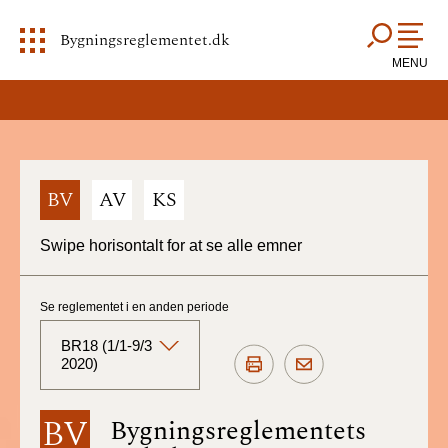
Bygningsreglementet.dk
MENU
BV
AV
KS
Swipe horisontalt for at se alle emner
Se reglementet i en anden periode
BR18 (1/1-9/3
2020)
BR18 (Aktuelt)
BV
Bygningsreglementets