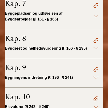
Kap. 7
BR18 (4/7-31/12
2019)
Byggepladsen og udførelsen af
Byggearbejder (§ 161 - § 165)
BR18 (1/1-4/7 2019)
BR18 (1/7-31/12
Kap. 8
2018)
Byggeret og helhedsvurdering (§ 166 - § 195)
BR18 (1/1-30/6
2018)
Kap. 9
BR15 (2015-2018)
Bygningens indretning (§ 196 - § 241)
Tidligere BR (1961-
2010)
Kap. 10
Elevatorer (§ 242 - § 249)