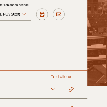
et i en anden periode
1/1-9/3 2020)
Aktuelt)
1/7-31/12
1/1-30/6 2025)
1/7- 31/12
Fold alle ud
1/1- 30/06
1/1- 31/12