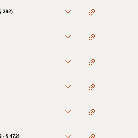
§ 392)
 - § 472)