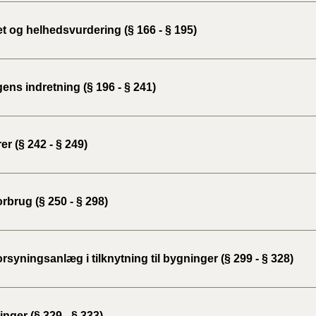
2020)
t og helhedsvurdering (§ 166 - § 195)
BR18 (
BR18 (
ns indretning (§ 196 - § 241)
2019)
BR18 (
er (§ 242 - § 249)
BR18 (
2018)
rbrug (§ 250 - § 298)
BR18 (
BR15 
rsyningsanlæg i tilknytning til bygninger (§ 299 - § 328)
Tidlig
2010)
nger (§ 329 - § 333)