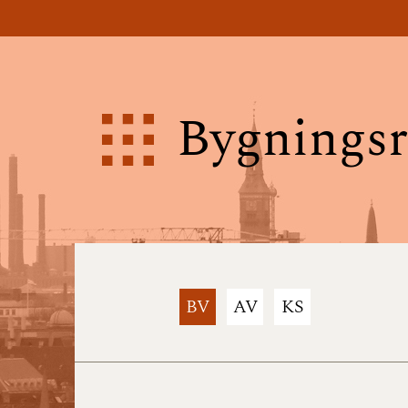
Bygningsr
BV
AV
KS