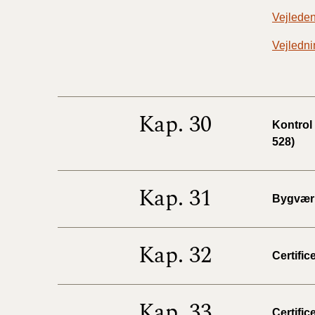
Vejleden
Vejledni
Kap. 30
Kontrol
528)
Kap. 31
Bygværk
Kap. 32
Certific
Kap. 33
Certific