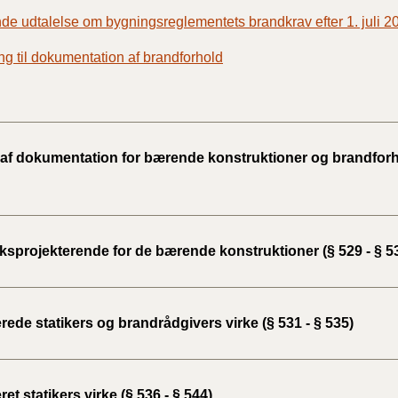
de udtalelse om bygningsreglementets brandkrav efter 1. juli 2
ng til dokumentation af brandforhold
 af dokumentation for bærende konstruktioner og brandforho
sprojekterende for de bærende konstruktioner (§ 529 - § 5
erede statikers og brandrådgivers virke (§ 531 - § 535)
eret statikers virke (§ 536 - § 544)