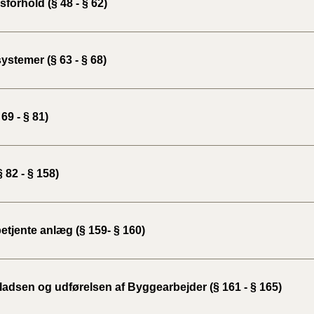
forhold (§ 48 - § 62)
BR18 (
2022)
ystemer (§ 63 - § 68)
BR18 (
2022)
 69 - § 81)
BR18 (
2022)
 82 - § 158)
BR18 (
2021)
BR18 (
etjente anlæg (§ 159- § 160)
BR18 (
2020)
adsen og udførelsen af Byggearbejder (§ 161 - § 165)
BR18 (