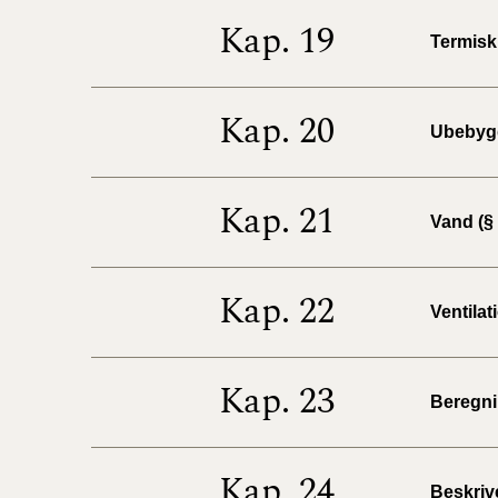
Kap. 19
Termisk 
Kap. 20
Ubebygg
Kap. 21
Vand (§ 
Kap. 22
Ventilat
Kap. 23
Beregnin
Kap. 24
Beskrive