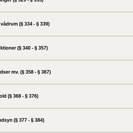
vådrum (§ 334 - § 339)
tioner (§ 340 - § 357)
ser mv. (§ 358 - § 367)
ld (§ 368 - § 376)
dsyn (§ 377 - § 384)