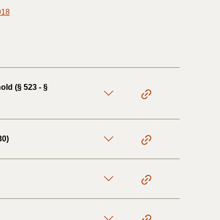
018
ld (§ 523 - §
30)