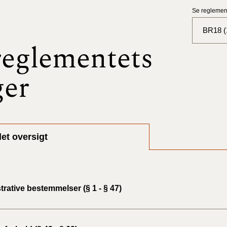
Se reglement
BR18 (
eglementets
BR18 (
ger
BR18 (
2025)
BR18 (
et oversigt
BR18 (
2024)
BR18 (
rative bestemmelser (§ 1 - § 47)
2024)
BR18 (
2023)