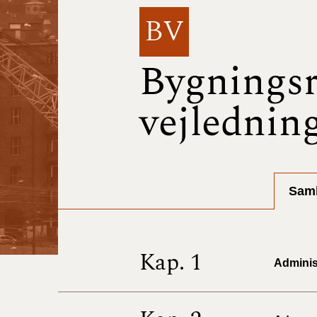
BV
Bygningsr
vejlednin
Saml
Kap. 1
Administ