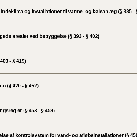
indeklima og installationer til varme- og køleanlæg (§ 385 - 
ede arealer ved bebyggelse (§ 393 - § 402)
403 - § 419)
ion (§ 420 - § 452)
gsregler (§ 453 - § 458)
lse af kontrolsystem for vand- og afløbsinstallationer (§ 459