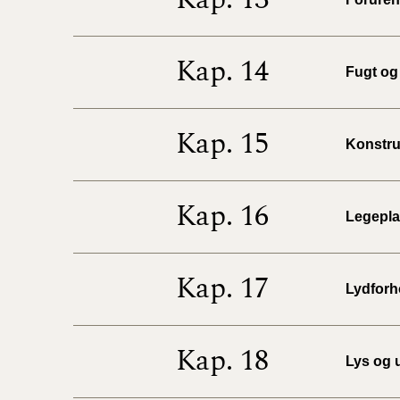
Kap. 14
Fugt og 
Kap. 15
Konstruk
Kap. 16
Legeplad
Kap. 17
Lydforho
Kap. 18
Lys og u