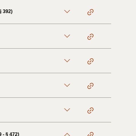
§ 392)
 - § 472)