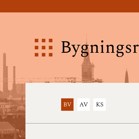
Bygningsr
BV
AV
KS