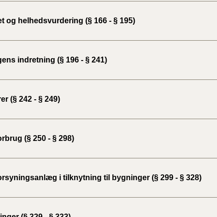
2020)
t og helhedsvurdering (§ 166 - § 195)
BR18 (
BR18 (
ns indretning (§ 196 - § 241)
2019)
BR18 (
er (§ 242 - § 249)
BR18 (
2018)
rbrug (§ 250 - § 298)
BR18 (
BR15 
rsyningsanlæg i tilknytning til bygninger (§ 299 - § 328)
Tidlig
2010)
nger (§ 329 - § 333)