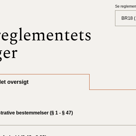
Se reglement
BR18 (
eglementets
BR18 (
ger
BR18 (
2025)
BR18 (
et oversigt
BR18 (
2024)
BR18 (
rative bestemmelser (§ 1 - § 47)
2024)
BR18 (
2023)