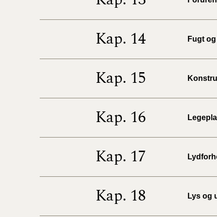
Kap. 14
Fugt og 
Kap. 15
Konstruk
Kap. 16
Legeplad
Kap. 17
Lydforho
Kap. 18
Lys og u