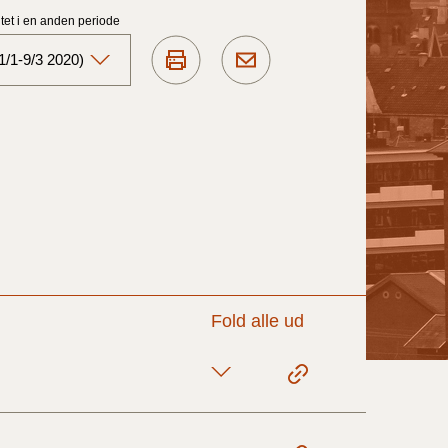
et i en anden periode
1/1-9/3 2020)
Aktuelt)
1/7-31/12
1/1-30/6 2025)
1/7- 31/12
Fold alle ud
1/1- 30/06
1/1- 31/12