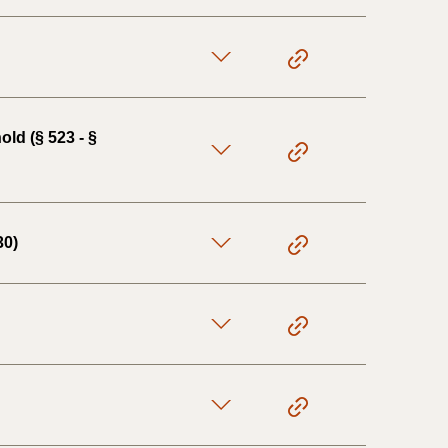
ld (§ 523 - §
30)