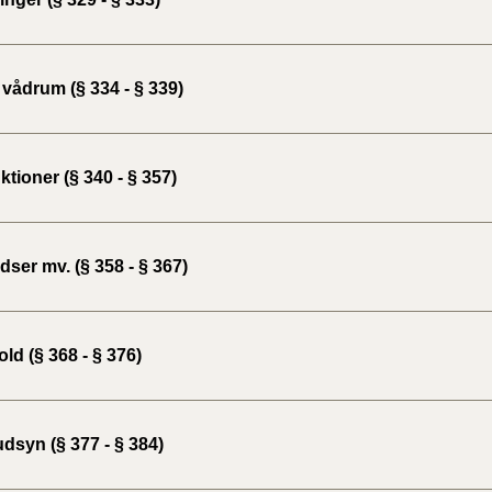
vådrum (§ 334 - § 339)
tioner (§ 340 - § 357)
ser mv. (§ 358 - § 367)
ld (§ 368 - § 376)
dsyn (§ 377 - § 384)