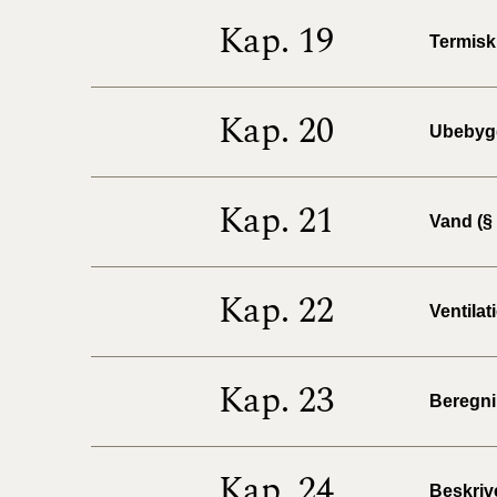
Kap. 19
Termisk 
Kap. 20
Ubebygg
Kap. 21
Vand (§ 
Kap. 22
Ventilat
Kap. 23
Beregnin
Kap. 24
Beskrive