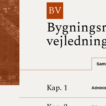
BV
Bygningsr
vejlednin
Saml
Kap. 1
Administ