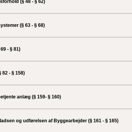
forhold (§ 48 - § 62)
BR18 (
2022)
ystemer (§ 63 - § 68)
BR18 (
2022)
 69 - § 81)
BR18 (
2022)
 82 - § 158)
BR18 (
2021)
BR18 (
etjente anlæg (§ 159- § 160)
BR18 (
2020)
adsen og udførelsen af Byggearbejder (§ 161 - § 165)
BR18 (