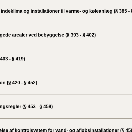
indeklima og installationer til varme- og køleanlæg (§ 385 - 
ede arealer ved bebyggelse (§ 393 - § 402)
403 - § 419)
ion (§ 420 - § 452)
gsregler (§ 453 - § 458)
lse af kontrolsystem for vand- og afløbsinstallationer (§ 459