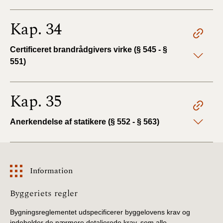
Kap. 34
Certificeret brandrådgivers virke (§ 545 - §
551)
Kap. 35
Anerkendelse af statikere (§ 552 - § 563)
Information
Information
Byggeriets regler
Bygningsreglementet udspecificerer byggelovens krav og
indeholder de nærmere detaljerede krav, som alle