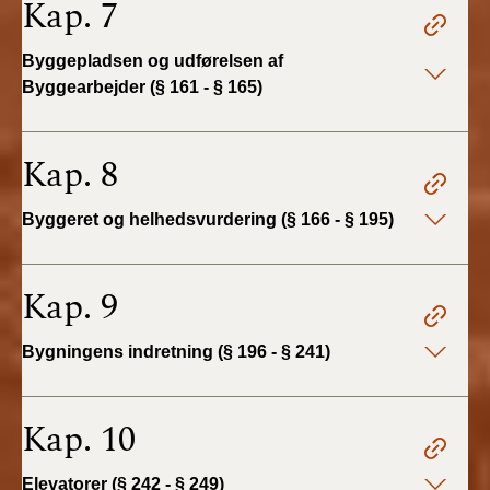
Kap. 7
BR18 (4/7-31/12
2019)
Byggepladsen og udførelsen af
Byggearbejder (§ 161 - § 165)
BR18 (1/1-4/7 2019)
BR18 (1/7-31/12
Kap. 8
2018)
Byggeret og helhedsvurdering (§ 166 - § 195)
BR18 (1/1-30/6
2018)
Kap. 9
BR15 (2015-2018)
Bygningens indretning (§ 196 - § 241)
Tidligere BR (1961-
2010)
Kap. 10
Elevatorer (§ 242 - § 249)