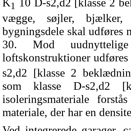
K
10 D-s2,d2 [klasse 2 b
1
vægge, søjler, bjælker, 
bygningsdele skal udføres 
30. Mod uudnytteli
loftskonstruktioner udføre
s2,d2 [klasse 2 beklædnin
som klasse D-s2,d2 [k
isoleringsmateriale fors
materiale, der har en densi
Ved integrerede garager, c