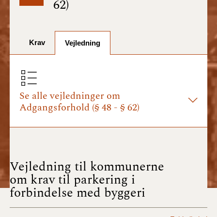
62)
BR18 (1/7-31/12
2025)
Krav
BR18 (1/1-30/6
Vejledning
2025)
BR18 (1/7- 31/12
2024)
Se alle vejledninger om
Adgangsforhold (§ 48 - § 62)
BR18 (1/1- 30/06
2024)
BR18 (1/1- 31/12
2023)
Vejledning til kommunerne
om krav til parkering i
BR18 (17/9 - 31/12
forbindelse med byggeri
2022)
BR18 (1/7 - 16/9