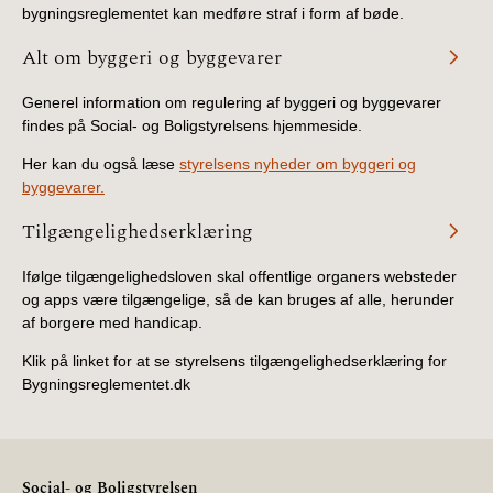
bygningsreglementet kan medføre straf i form af bøde.
BR18 (4/7-31/12
2019)
Alt om byggeri og byggevarer
BR18 (1/1-4/7 2019)
Generel information om regulering af byggeri og byggevarer
findes på Social- og Boligstyrelsens hjemmeside.
BR18 (1/7-31/12
Her kan du også læse
styrelsens nyheder om byggeri og
2018)
byggevarer.
BR18 (1/1-30/6
Tilgængelighedserklæring
2018)
Ifølge tilgængelighedsloven skal offentlige organers websteder
og apps være tilgængelige, så de kan bruges af alle, herunder
BR15 (2015-2018)
af borgere med handicap.
Tidligere BR (1961-
Klik på linket for at se styrelsens tilgængelighedserklæring for
2010)
Bygningsreglementet.dk
Social- og Boligstyrelsen