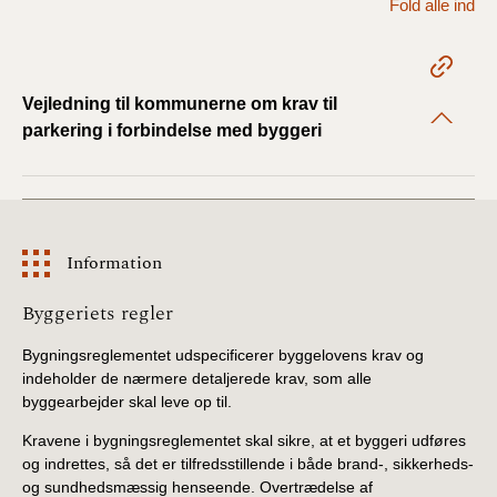
Fold alle ind
2022)
BR18 (1/1 - 30/6
2022)
Vejledning til kommunerne om krav til
parkering i forbindelse med byggeri
BR18 (29/6 - 31/12
2021)
BR18 (1/1-29/6
2021)
Information
BR18 (1/7-31/12
Information
Byggeriets regler
2020)
Bygningsreglementet udspecificerer byggelovens krav og
BR18 (10/3-30/6
indeholder de nærmere detaljerede krav, som alle
2020)
byggearbejder skal leve op til.
Kravene i bygningsreglementet skal sikre, at et byggeri udføres
BR18 (1/1-9/3 2020)
og indrettes, så det er tilfredsstillende i både brand-, sikkerheds-
og sundhedsmæssig henseende. Overtrædelse af