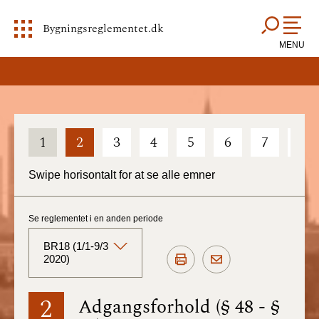
Bygningsreglementet.dk
MENU
1
2
3
4
5
6
7
8
Swipe horisontalt for at se alle emner
Se reglementet i en anden periode
BR18 (1/1-9/3
2020)
BR18 (Aktuelt)
2
Adgangsforhold (§ 48 - §