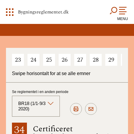
Bygningsreglementet.dk
MENU
23
24
25
26
27
28
29
30
Swipe horisontalt for at se alle emner
Se reglementet i en anden periode
BR18 (1/1-9/3
2020)
BR18 (Aktuelt)
34
Certificeret