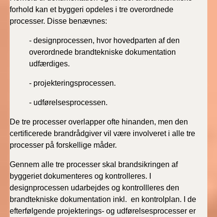
BR18 (4/7-31/12
forhold kan et byggeri opdeles i tre overordnede
2019)
processer. Disse benævnes:
BR18 (1/1-4/7 2019)
- designprocessen, hvor hovedparten af den
overordnede brandtekniske dokumentation
udfærdiges.
BR18 (1/7-31/12
2018)
- projekteringsprocessen.
BR18 (1/1-30/6
- udførelsesprocessen.
2018)
De tre processer overlapper ofte hinanden, men den
BR15 (2015-2018)
certificerede brandrådgiver vil være involveret i alle tre
processer på forskellige måder.
Tidligere BR (1961-
Gennem alle tre processer skal brandsikringen af
2010)
byggeriet dokumenteres og kontrolleres. I
designprocessen udarbejdes og kontrollleres den
brandtekniske dokumentation inkl. en kontrolplan. I de
efterfølgende projekterings- og udførelsesprocesser er