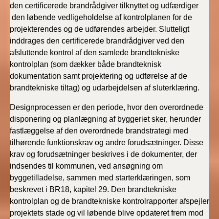
den certificerede brandrådgiver tilknyttet og udfærdiger
den løbende vedligeholdelse af kontrolplanen for de
projekterendes og de udførendes arbejder. Slutteligt
inddrages den certificerede brandrådgiver ved den
afsluttende kontrol af den samlede brandtekniske
kontrolplan (som dækker både brandteknisk
dokumentation samt projektering og udførelse af de
brandtekniske tiltag) og udarbejdelsen af sluterklæring.
Designprocessen er den periode, hvor den overordnede
disponering og planlægning af byggeriet sker, herunder
fastlæggelse af den overordnede brandstrategi med
tilhørende funktionskrav og andre forudsætninger. Disse
krav og forudsætninger beskrives i de dokumenter, der
indsendes til kommunen, ved ansøgning om
byggetilladelse, sammen med starterklæringen, som
beskrevet i BR18, kapitel 29. Den brandtekniske
kontrolplan og de brandtekniske kontrolrapporter afspejler
projektets stade og vil løbende blive opdateret frem mod