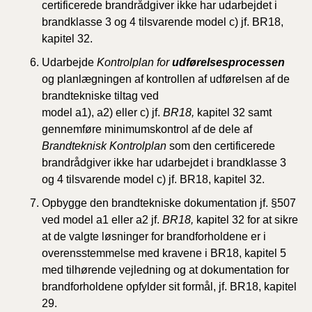
certificerede brandrådgiver ikke har udarbejdet i
brandklasse 3 og 4 tilsvarende model c) jf. BR18,
kapitel 32.
Udarbejde
Kontrolplan
for
udførelsesprocessen
og planlægningen af kontrollen af udførelsen af de
brandtekniske tiltag ved
model a1), a2) eller c) jf.
BR18,
kapitel 32 samt
gennemføre minimumskontrol af de dele af
Brandteknisk Kontrolplan
som den certificerede
brandrådgiver ikke har udarbejdet i brandklasse 3
og 4 tilsvarende model c) jf. BR18, kapitel 32.
Opbygge den
brandtekniske dokumentation
jf. §507
ved model a1 eller a2 jf.
BR18,
kapitel 32 for at sikre
at de valgte løsninger for brandforholdene er i
overensstemmelse med kravene i BR18, kapitel 5
med tilhørende vejledning og at dokumentation for
brandforholdene opfylder sit formål, jf. BR18, kapitel
29.