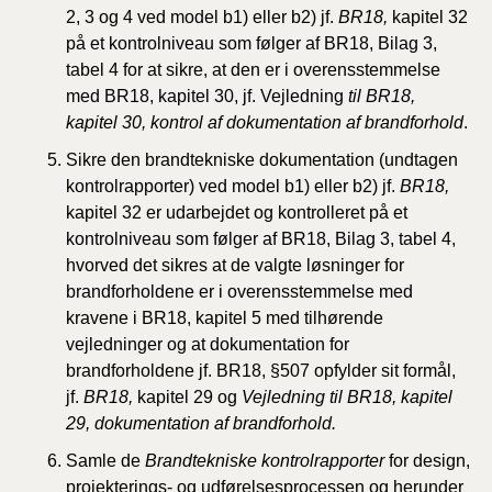
2, 3 og 4 ved model b1) eller b2) jf.
BR18,
kapitel 32
på et kontrolniveau som følger af BR18, Bilag 3,
tabel 4 for at sikre, at den er i overensstemmelse
med BR18, kapitel 30, jf. Vejledning
til BR18,
kapitel 30, kontrol af dokumentation af brandforhold
.
Sikre den
brandtekniske dokumentation
(undtagen
kontrolrapporter) ved model b1) eller b2) jf.
BR18,
kapitel 32 er udarbejdet og kontrolleret på et
kontrolniveau som følger af BR18, Bilag 3, tabel 4,
hvorved det sikres at de valgte løsninger for
brandforholdene er i overensstemmelse med
kravene i BR18, kapitel 5 med tilhørende
vejledninger og at dokumentation for
brandforholdene jf. BR18, §507 opfylder sit formål,
jf.
BR18,
kapitel 29 og
Vejledning til BR18, kapitel
29, dokumentation af brandforhold.
Samle de
Brandtekniske kontrolrapporter
for design,
projekterings- og udførelsesprocessen
og herunder