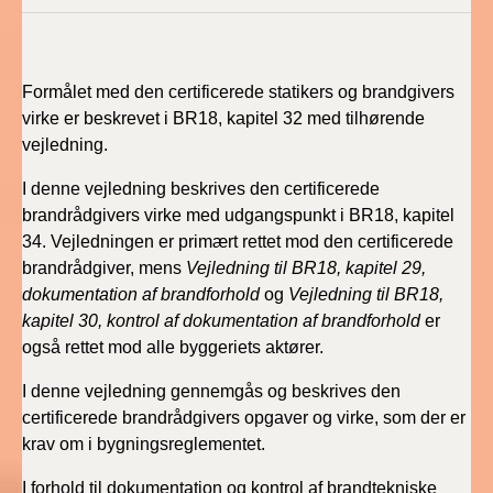
2022)
BR18 (1/1 - 30/6
2022)
Formålet med den certificerede statikers og brandgivers
virke er beskrevet i BR18, kapitel 32 med tilhørende
BR18 (29/6 - 31/12
vejledning.
2021)
I denne vejledning beskrives den certificerede
brandrådgivers virke med udgangspunkt i BR18, kapitel
BR18 (1/1-29/6
34. Vejledningen er primært rettet mod den certificerede
2021)
brandrådgiver, mens
Vejledning til BR18, kapitel 29,
dokumentation af brandforhold
og
Vejledning til BR18,
BR18 (1/7-31/12
2020)
kapitel 30, kontrol af dokumentation af brandforhold
er
også rettet mod alle byggeriets aktører.
BR18 (10/3-30/6
I denne vejledning gennemgås og beskrives den
2020)
certificerede brandrådgivers opgaver og virke, som der er
krav om i bygningsreglementet.
BR18 (1/1-9/3 2020)
I forhold til dokumentation og kontrol af brandtekniske