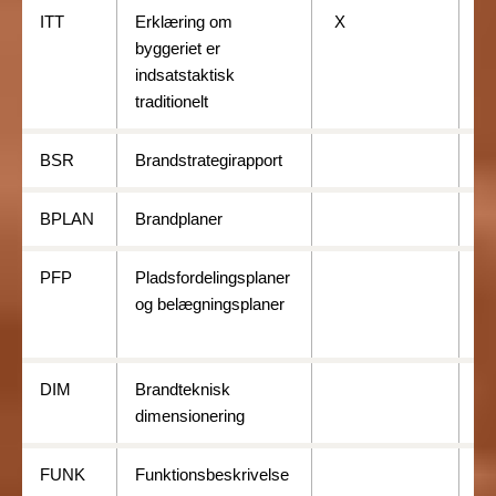
ITT
Erklæring om
X
byggeriet er
indsatstaktisk
traditionelt
BSR
Brandstrategirapport
X
BPLAN
Brandplaner
X
PFP
Pladsfordelingsplaner
X
og belægningsplaner
DIM
Brandteknisk
X
dimensionering
FUNK
Funktionsbeskrivelse
X