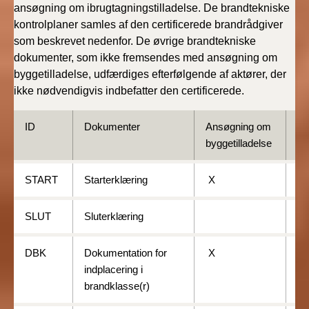
ansøgning om ibrugtagningstilladelse. De brandtekniske
kontrolplaner samles af den certificerede brandrådgiver
som beskrevet nedenfor. De øvrige brandtekniske
dokumenter, som ikke fremsendes med ansøgning om
byggetilladelse, udfærdiges efterfølgende af aktører, der
ikke nødvendigvis indbefatter den certificerede.
ID
Dokumenter
Ansøgning om
Fæ
byggetilladelse
START
Starterklæring
X
SLUT
Sluterklæring
X
DBK
Dokumentation for
X
indplacering i
brandklasse(r)