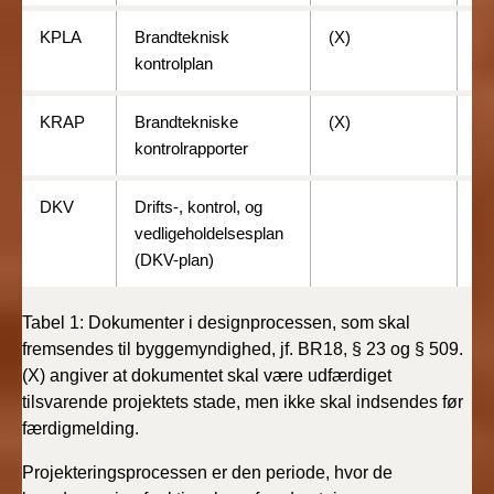
KPLA
Brandteknisk
(X)
X
kontrolplan
KRAP
Brandtekniske
(X)
X
kontrolrapporter
DKV
Drifts-, kontrol, og
X
vedligeholdelsesplan
(DKV-plan)
Tabel 1: Dokumenter i designprocessen, som skal
fremsendes til byggemyndighed, jf. BR18, § 23 og § 509.
(X) angiver at dokumentet skal være udfærdiget
tilsvarende projektets stade, men ikke skal indsendes før
færdigmelding.
Projekteringsprocessen er den periode, hvor de