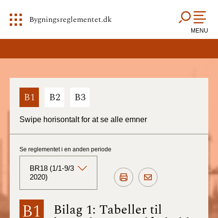
Bygningsreglementet.dk
MENU
B1
B2
B3
Swipe horisontalt for at se alle emner
Se reglementet i en anden periode
BR18 (1/1-9/3
2020)
BR18 (Aktuelt)
B1
Bilag 1: Tabeller til