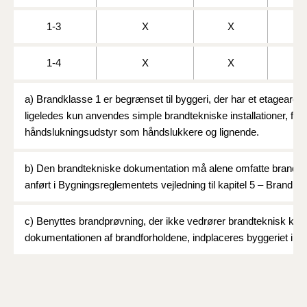
BR18 (4/7-31/12
2019)
1-3
X
X
BR18 (1/1-4/7 2019)
1-4
X
X
BR18 (1/7-31/12
a)
Brandklasse 1 er begrænset til byggeri, der har et etagearea
2018)
ligeledes kun anvendes simple brandtekniske installationer, f.e
håndslukningsudstyr som håndslukkere og lignende.
BR18 (1/1-30/6
2018)
b)
Den brandtekniske dokumentation må alene omfatte brandte
anført i Bygningsreglementets vejledning til kapitel 5 – Brand
.
BR15 (2015-2018)
c)
Benyttes brandprøvning, der ikke vedrører brandteknisk klas
Tidligere BR (1961-
2010)
dokumentationen af brandforholdene, indplaceres byggeriet i br