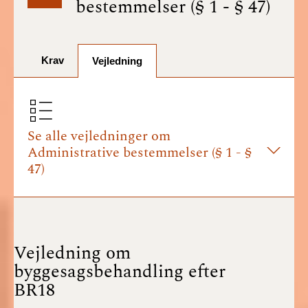
bestemmelser (§ 1 - § 47)
BR18 (1/7-31/12
2025)
Krav
BR18 (1/1-30/6
Vejledning
2025)
BR18 (1/7- 31/12
2024)
Se alle vejledninger om
Administrative bestemmelser (§ 1 - §
BR18 (1/1- 30/06
47)
2024)
BR18 (1/1- 31/12
2023)
Vejledning om
BR18 (17/9 - 31/12
byggesagsbehandling efter
2022)
BR18
BR18 (1/7 - 16/9