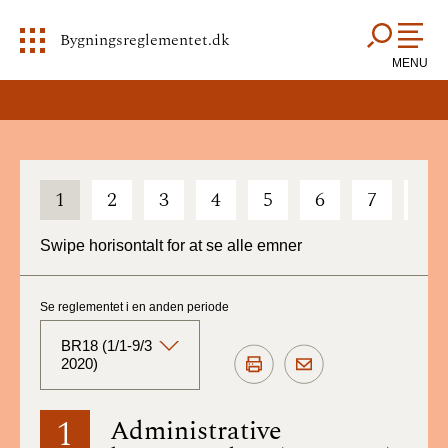
Bygningsreglementet.dk
MENU
1
2
3
4
5
6
7
8
Swipe horisontalt for at se alle emner
Se reglementet i en anden periode
BR18 (1/1-9/3
2020)
BR18 (Aktuelt)
1
Administrative