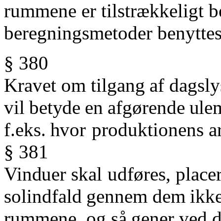
rummene er tilstrækkeligt b
beregningsmetoder benytte
§ 380
Kravet
om
tilgang
af
dagsly
vil
betyde
en
afgørende
ule
f.eks.
hvor
produktionens
a
§ 381
Vinduer
skal
udføres,
place
solindfald
gennem
dem
ikk
rummene, og
så
gener
ved
d