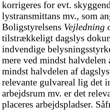
korrigeres for evt. skyggen
lystransmittans mv., som an
Boligstyrelsens
Vejledning 
tilstrækkeligt dagslys dokum
indvendige belysningsstyrke
mere ved mindst halvdelen a
mindst halvdelen af dagslys
relevante gulvareal lig det 
arbejdsrum mv. er det releva
placeres arbejdspladser. S
åf