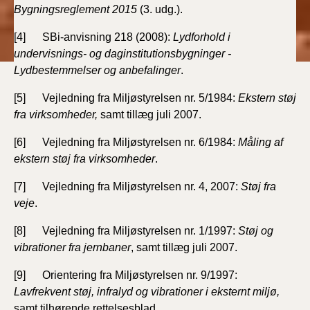
Bygningsreglement 2015
(3. udg.).
[4] SBi-anvisning 218 (2008):
Lydforhold i
undervisnings- og daginstitutionsbygninger -
Lydbestemmelser og anbefalinger
.
[5] Vejledning fra Miljøstyrelsen nr. 5/1984:
Ekstern støj
fra virksomheder,
samt tillæg juli 2007.
[6] Vejledning fra Miljøstyrelsen nr. 6/1984:
Måling af
ekstern støj fra virksomheder
.
[7] Vejledning fra Miljøstyrelsen nr. 4, 2007:
Støj fra
veje
.
[8] Vejledning fra Miljøstyrelsen nr. 1/1997:
Støj og
vibrationer fra jernbaner
, samt tillæg juli 2007.
[9] Orientering fra Miljøstyrelsen nr. 9/1997:
Lavfrekvent støj, infralyd og vibrationer i eksternt miljø,
samt tilhørende rettelsesblad.