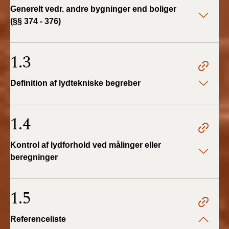
BR18 (4/7-31/12
Generelt vedr. andre bygninger end boliger
2019)
(§§ 374 - 376)
BR18 (1/1-4/7 2019)
1.3
BR18 (1/7-31/12
2018)
Definition af lydtekniske begreber
BR18 (1/1-30/6
2018)
1.4
BR15 (2015-2018)
Kontrol af lydforhold ved målinger eller
beregninger
Tidligere BR (1961-
2010)
1.5
Referenceliste