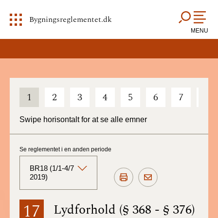
Bygningsreglementet.dk
MENU
1
2
3
4
5
6
7
8
Swipe horisontalt for at se alle emner
Se reglementet i en anden periode
BR18 (1/1-4/7
2019)
BR18 (Aktuelt)
17
Lydforhold (§ 368 - § 376)