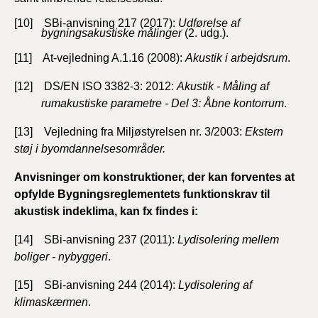
[10] SBi-anvisning 217 (2017):
Udførelse af
bygningsakustiske målinger
(2. udg.).
[11] At-vejledning A.1.16 (2008):
Akustik i arbejdsrum
.
[12] DS/EN ISO 3382-3: 2012:
Akustik - Måling af
rumakustiske parametre - Del 3: Åbne kontorrum
.
[13] Vejledning fra Miljøstyrelsen nr. 3/2003:
Ekstern
støj i byomdannelsesområder.
Anvisninger om konstruktioner, der kan forventes at
opfylde Bygningsreglementets funk­tionskrav til
akustisk indeklima, kan fx findes i:
[14] SBi-anvisning 237 (2011):
Lydisolering mellem
boliger - nybyggeri
.
[15] SBi-anvisning 244 (2014):
Lydisolering af
klimaskærmen
.