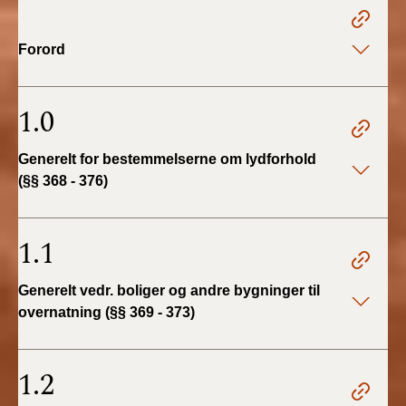
2022)
Forord
BR18 (1/1 - 30/6
2022)
1.0
BR18 (29/6 - 31/12
2021)
Generelt for bestemmelserne om lydforhold
(§§ 368 - 376)
BR18 (1/1-29/6
2021)
1.1
BR18 (1/7-31/12
2020)
Generelt vedr. boliger og andre bygninger til
BR18 (10/3-30/6
overnatning (§§ 369 - 373)
2020)
1.2
BR18 (1/1-9/3 2020)