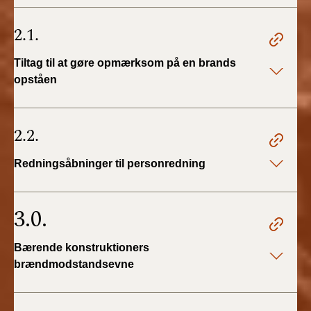
BR18 (4/7-31/12
2019)
2.1.
BR18 (1/1-4/7 2019)
Tiltag til at gøre opmærksom på en brands
opståen
BR18 (1/7-31/12
2018)
2.2.
BR18 (1/1-30/6
2018)
Redningsåbninger til personredning
BR15 (2015-2018)
3.0.
Tidligere BR (1961-
2010)
Bærende konstruktioners
brændmodstandsevne