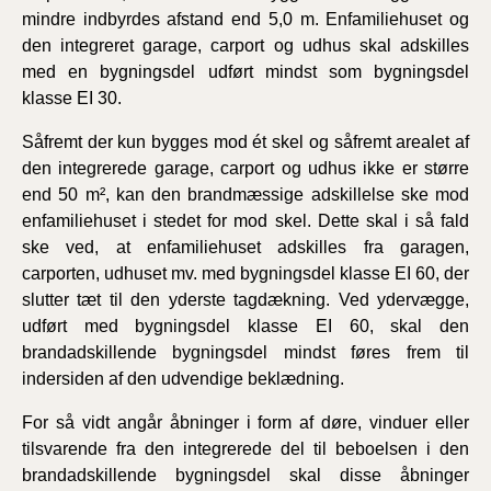
mindre indbyrdes afstand end 5,0 m. Enfamiliehuset og
den integreret garage, carport og udhus skal adskilles
med en bygningsdel udført mindst som bygningsdel
klasse EI 30.
Såfremt der kun bygges mod ét skel og såfremt arealet af
den integrerede garage, carport og udhus ikke er større
end 50 m², kan den brandmæssige adskillelse ske mod
enfamiliehuset i stedet for mod skel. Dette skal i så fald
ske ved, at enfamiliehuset adskilles fra garagen,
carporten, udhuset mv. med bygningsdel klasse EI 60, der
slutter tæt til den yderste tagdækning. Ved ydervægge,
udført med bygningsdel klasse EI 60, skal den
brandadskillende bygningsdel mindst føres frem til
indersiden af den udvendige beklædning.
For så vidt angår åbninger i form af døre, vinduer eller
tilsvarende fra den integrerede del til beboelsen i den
brandadskillende bygningsdel skal disse åbninger