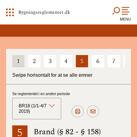
Bygningsreglementet.dk
MENU
1
2
3
4
5
6
7
8
Swipe horisontalt for at se alle emner
Se reglementet i en anden periode
BR18 (1/1-4/7
2019)
BR18 (Aktuelt)
5
Brand (§ 82 - § 158)