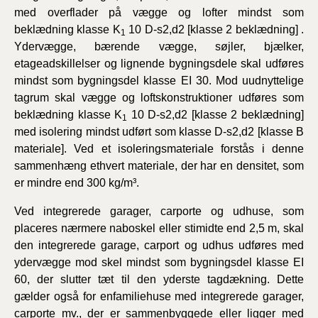
med overflader på vægge og lofter mindst som
beklædning klasse K
10 D-s2,d2 [klasse 2 beklædning] .
1
Ydervægge, bærende vægge, søjler, bjælker,
etageadskillelser og lignende bygningsdele skal udføres
mindst som bygningsdel klasse EI 30. Mod uudnyttelige
tagrum skal vægge og loftskonstruktioner udføres som
beklædning klasse K
10 D-s2,d2 [klasse 2 beklædning]
1
med isolering mindst udført som klasse D-s2,d2 [klasse B
materiale]. Ved et isoleringsmateriale forstås i denne
sammenhæng ethvert materiale, der har en densitet, som
er mindre end 300 kg/m³.
Ved integrerede garager, carporte og udhuse, som
placeres nærmere naboskel eller stimidte end 2,5 m, skal
den integrerede garage, carport og udhus udføres med
ydervægge mod skel mindst som bygningsdel klasse EI
60, der slutter tæt til den yderste tagdækning. Dette
gælder også for enfamiliehuse med integrerede garager,
carporte mv., der er sammenbyggede eller ligger med