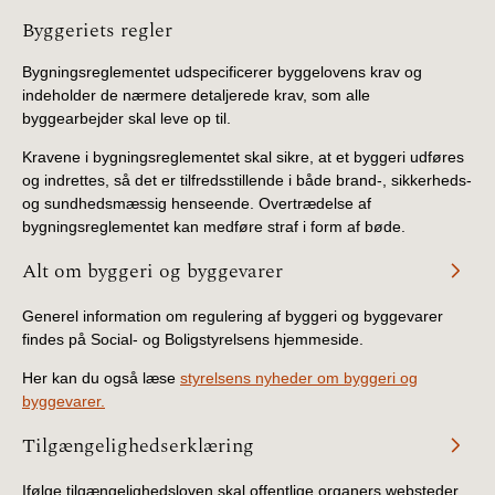
Information
Byggeriets regler
Bygningsreglementet udspecificerer byggelovens krav og
indeholder de nærmere detaljerede krav, som alle
byggearbejder skal leve op til.
Kravene i bygningsreglementet skal sikre, at et byggeri udføres
og indrettes, så det er tilfredsstillende i både brand-, sikkerheds-
og sundhedsmæssig henseende. Overtrædelse af
bygningsreglementet kan medføre straf i form af bøde.
Alt om byggeri og byggevarer
Generel information om regulering af byggeri og byggevarer
findes på Social- og Boligstyrelsens hjemmeside.
Her kan du også læse
styrelsens nyheder om byggeri og
byggevarer.
Tilgængelighedserklæring
Ifølge tilgængelighedsloven skal offentlige organers websteder