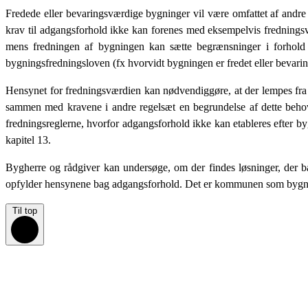
Fredede eller bevaringsværdige bygninger vil være omfattet af andre
krav til adgangsforhold ikke kan forenes med eksempelvis frednings
mens fredningen af bygningen kan sætte begrænsninger i forhold ti
bygningsfredningsloven (fx hvorvidt bygningen er fredet eller bevar
Hensynet for fredningsværdien kan nødvendiggøre, at der lempes fra
sammen med kravene i andre regelsæt en begrundelse af dette behov
fredningsreglerne, hvorfor adgangsforhold ikke kan etableres efter 
kapitel 13.
Bygherre og rådgiver kan undersøge, om der findes løsninger, der b
opfylder hensynene bag adgangsforhold. Det er kommunen som bygning
Til top