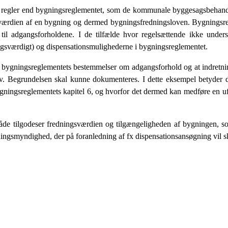
 regler end bygningsreglementet, som de kommunale byggesagsbehandler
værdien af en bygning og dermed bygningsfredningsloven. Bygningsreg
l adgangsforholdene. I de tilfælde hvor regelsættende ikke underst
ingsværdigt) og dispensationsmulighederne i bygningsreglementet.
 bygningsreglementets bestemmelser om adgangsforhold og at indretni
. Begrundelsen skal kunne dokumenteres. I dette eksempel betyder det
bygningsreglementets kapitel 6, og hvorfor det dermed kan medføre en u
åde tilgodeser fredningsværdien og tilgængeligheden af bygningen, so
smyndighed, der på foranledning af fx dispensationsansøgning vil sk