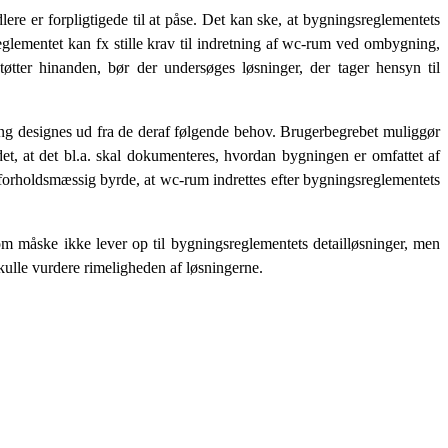
e er forpligtigede til at påse. Det kan ske, at bygningsreglementets
lementet kan fx stille krav til indretning af wc-rum ved ombygning,
øtter hinanden, bør der undersøges løsninger, der tager hensyn til
ng designes ud fra de deraf følgende behov. Brugerbegrebet muliggør
, at det bl.a. skal dokumenteres, hvordan bygningen er omfattet af
forholdsmæssig byrde, at wc-rum indrettes efter bygningsreglementets
m måske ikke lever op til bygningsreglementets detailløsninger, men
ulle vurdere rimeligheden af løsningerne.