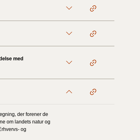
1/1-9/3 2020)
4/7-31/12
ndelse med
1/1-4/7 2019)
1/7-31/12
1/1-30/6 2018)
(2015-2018)
gning, der forener de
ne om landets natur og
ere BR (1961-
(Erhvervs- og