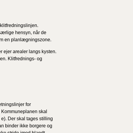
itfredningslinjen.
ærlige hensyn, når de
 om en planlægningszone.
r ejer arealer langs kysten.
n. Klitfrednings- og
ningslinjer for
). Kommuneplanen skal
). Der skal tages stilling
n binder ikke borgere og
e stride imod blandt