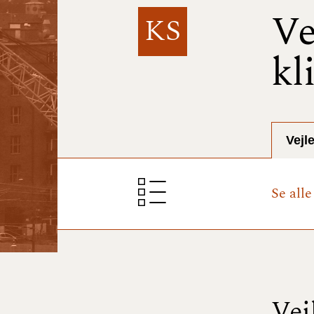
Ve
KS
kl
Vejl
Se all
Vej