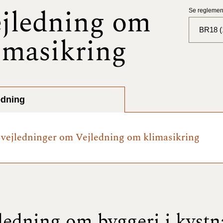
jledning om
Se reglement
BR18 (
imasikring
BR18 (
BR18 (
2025)
edning
BR18 (
e vejledninger om Vejledning om klimasikring
BR18 (
2024)
BR18 (
2024)
BR18 (
ledning om byggeri i kyst
2023)