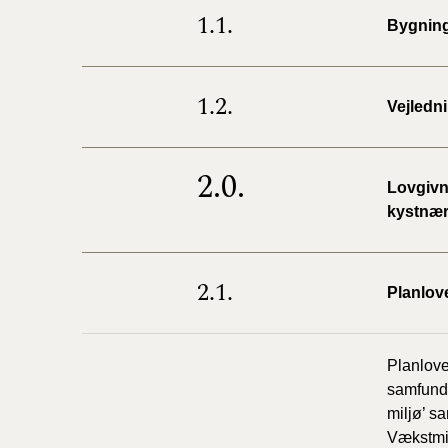
1.1.
Bygning
1.2.
Vejledn
2.0.
Lovgivn
kystnær
2.1.
Planlov
Planlove
samfunds
miljø’ s
Vækstmin