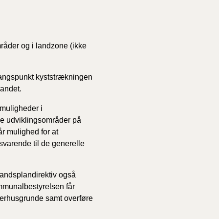
åder og i landzone (ikke
gangspunkt kyststrækningen
landet.
 muligheder i
ge udviklingsområder på
 mulighed for at
 svarende til de generelle
 landsplandirektiv også
munalbestyrelsen får
erhusgrunde samt overføre