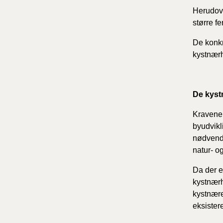
Herudove
større f
De konkr
kystnærh
De kyst
Kravene 
byudvikl
nødvendi
natur- o
Da der e
kystnærh
kystnære
eksiste