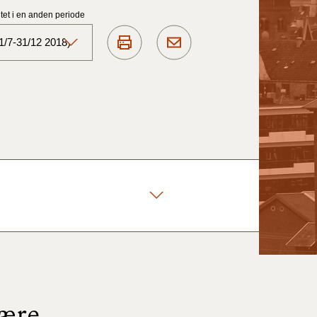
et i en anden periode
1/7-31/12 2018)
Aktuelt)
1/7-31/12
1/1-30/6 2025)
1/7- 31/12
1/1- 30/06
1/1- 31/12
nære