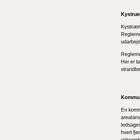
Kystnær
Kystnærh
Reglerne
udarbejd
Reglerne
Her er t
strandbe
Kommu
En kommu
arealanv
ledsages
hvert fj
virksom