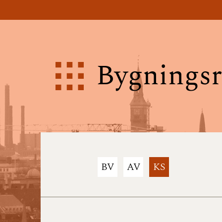
Bygningsr
BV
AV
KS