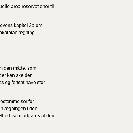
lle arealreservationer til
ovens kapitel 2a om
okalplanlægning.
 om den måde, som
t der kan ske den
s og fortsat have stor
bestemmelser for
lanlægningen i den
elhed, som udgøres af den