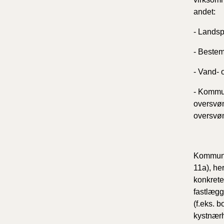
andet:
- Lands
- Bestem
- Vand- 
- Kommun
oversvøm
oversvø
Kommunep
11a), he
konkrete
fastlægg
(f.eks. b
kystnærh