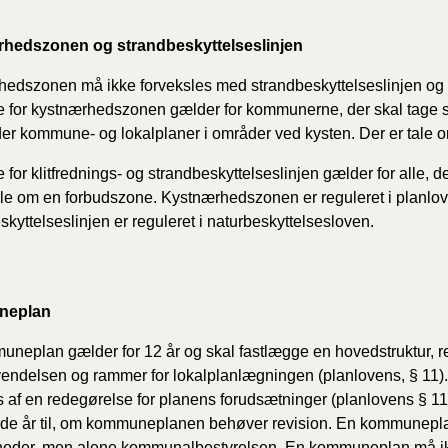
hedszonen og strandbeskyttelseslinjen
edszonen må ikke forveksles med strandbeskyttelseslinjen og kl
 for kystnærhedszonen gælder for kommunerne, der skal tage s
er kommune- og lokalplaner i områder ved kysten. Der er tale
 for klitfrednings- og strandbeskyttelseslinjen gælder for alle, de
ale om en forbudszone. Kystnærhedszonen er reguleret i planlove
skyttelseslinjen er reguleret i naturbeskyttelsesloven.
neplan
neplan gælder for 12 år og skal fastlægge en hovedstruktur, ret
endelsen og rammer for lokalplanlægningen (planlovens, § 11
 af en redegørelse for planens forudsætninger (planlovens § 11 e
erde år til, om kommuneplanen behøver revision. En kommunepla
heder, men alene kommunalbestyrelsen. En kommuneplan må ikk