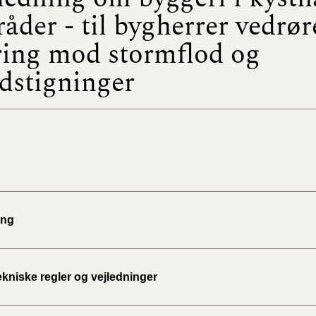
åder - til bygherrer vedrø
BR18 (
ring mod stormflod og
2022)
dstigninger
BR18 (
2022)
BR18 (
2022)
BR18 (
2021)
ing
BR18 (
BR18 (
kniske regler og vejledninger
2020)
BR18 (