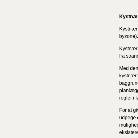
Kystnæ
Kystnærh
byzone).
Kystnærh
fra stran
Med den 
kystnærh
baggrund
planlægg
regler i
For at g
udpege 
mulighe
eksiste