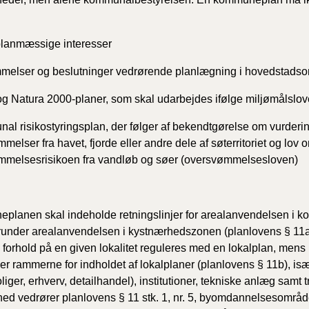
planmæssige interesser
melser og beslutninger vedrørende planlægning i hovedstads
og Natura 2000-planer, som skal udarbejdes ifølge miljømålslo
al risikostyringsplan, der følger af bekendtgørelse om vurdering
melser fra havet, fjorde eller andre dele af søterritoriet og lov 
mmelsesrisikoen fra vandløb og søer (oversvømmelsesloven)
lanen skal indeholde retningslinjer for arealanvendelsen i 
runder arealanvendelsen i kystnærhedszonen (planlovens § 11a, s
 forhold på en given lokalitet reguleres med en lokalplan, me
er rammerne for indholdet af lokalplaner (planlovens § 11b), isæ
oliger, erhverv, detailhandel), institutioner, tekniske anlæg samt 
ed vedrører planlovens § 11 stk. 1, nr. 5, byomdannelsesområd