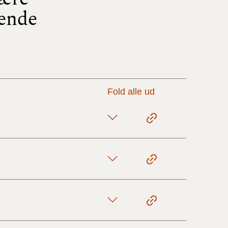
rende
17/9 - 31/12
1/7 - 16/9
Fold alle ud
1/1 - 30/6
29/6 - 31/12
1/1-29/6 2021)
1/7-31/12
10/3-30/6