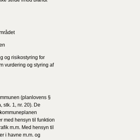
området
ven
 og risikostyring for
om vurdering og styring af
kommunen (planlovens §
tk. 1, nr. 20). De
ns kommuneplanen
r med hensyn til funktion
trafik m.m. Med hensyn til
er i havne m.m. og