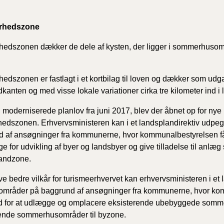
rhedszone
edszonen dækker de dele af kysten, der ligger i sommerhusomr
edszonen er fastlagt i et kortbilag til loven og dækker som ud
dkanten og med visse lokale variationer cirka tre kilometer ind i 
moderniserede planlov fra juni 2017, blev der åbnet op for nye
edszonen. Erhvervsministeren kan i et landsplandirektiv udpe
 af ansøgninger fra kommunerne, hvor kommunalbestyrelsen får
e for udvikling af byer og landsbyer og give tilladelse til anlæg
 landzone.
ive bedre vilkår for turismeerhvervet kan erhvervsministeren i et
områder på baggrund af ansøgninger fra kommunerne, hvor kom
d for at udlægge og omplacere eksisterende ubebyggede somm
rende sommerhusområder til byzone.