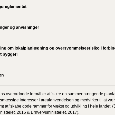
2020)
sreglementet
BR18 (
inger og anvisninger
BR18 (
2019)
ing om lokalplanlægning og oversvømmelsesrisiko i forbi
BR18 (
t byggeri
BR18 (
2018)
en
BR18 (
BR15 
ns overordnede formål er at ’sikre en sammenhængende planlæ
mæssige interesser i arealanvendelsen og medvirker til at vær
Tidlig
amt at ’skabe gode rammer for vækst og udvikling i hele landet’ 
2010)
isteriet, 2015 & Erhvervsministeriet, 2017).