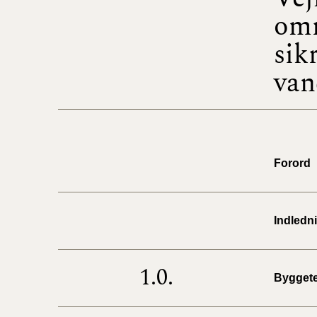
omr
sik
van
Forord
Indledn
1.0.
Byggete