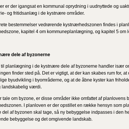
r er der igangsat en kommunal oprydning i uudnyttede og uaktue
erie- og fritidsanlæg i de kystnære områder.
ete bestemmelser vedrørende kystnærhedszonen findes i planl
edszone, kapitel 4 om kommuneplanlægning, og kapitel 5 om l
nære dele af byzonerne
til planlægning i de kystnære dele af byzonerne handler især
ingen finder sted på. Det er vigtigt, at der kan skabes rum for, a
ge byudvikling i byområderne, og at de åbne kyster kan friholde
g landskabelig værdi.
r tale om byzone, er disse områder ikke omfattet af planlovens 
edszonen. I planloven er der opstillet en række hensyn som p
 del af byzonen skal tage, så ny bebyggelse indpasses i den h
rende bebyggelse og det omgivende landskab.