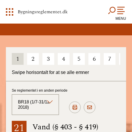
Bygningsreglementet.dk
MENU
1
2
3
4
5
6
7
8
Swipe horisontalt for at se alle emner
Se reglementet i en anden periode
BR18 (1/7-31/12
2018)
BR18 (Aktuelt)
21
Vand (§ 403 - § 419)