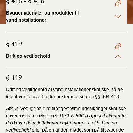
§ 416 - § 418
BR18 (4/7-31/12
2019)
Byggematerialer og produkter til
vandinstallationer
BR18 (1/1-4/7 2019)
BR18 (1/7-31/12
§ 419
2018)
Drift og vedligehold
BR18 (1/1-30/6
2018)
§ 419
BR15 (2015-2018)
Drift og vedligehold af vandinstallationer skal ske, så de
til enhver tid overholder bestemmelserne i §§ 404-418.
Tidligere BR (1961-
2010)
Stk. 2.
Vedligehold af tilbagestrømningssikringer skal ske
i overensstemmelse med
DS/EN 806-5 Specifikationer for
drikkevandsinstallationer i bygninger – Del 5: Drift og
vedligehold
eller på en anden måde, som på tilsvarende