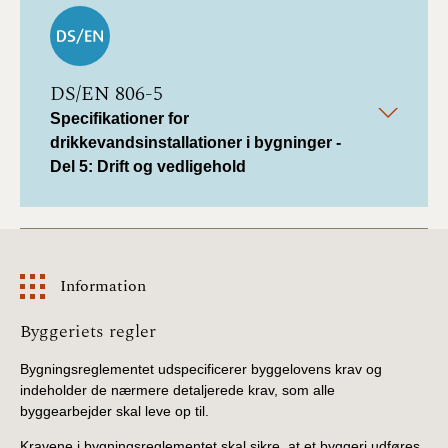
DS/EN 806-5
Specifikationer for
drikkevandsinstallationer i bygninger -
Del 5: Drift og vedligehold
Information
Information
Byggeriets regler
Bygningsreglementet udspecificerer byggelovens krav og
indeholder de nærmere detaljerede krav, som alle
byggearbejder skal leve op til.
Kravene i bygningsreglementet skal sikre, at et byggeri udføres