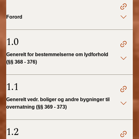
2022)
Forord
BR18 (1/1 - 30/6
2022)
1.0
BR18 (29/6 - 31/12
2021)
Generelt for bestemmelserne om lydforhold
(§§ 368 - 376)
BR18 (1/1-29/6
2021)
1.1
BR18 (1/7-31/12
2020)
Generelt vedr. boliger og andre bygninger til
BR18 (10/3-30/6
overnatning (§§ 369 - 373)
2020)
1.2
BR18 (1/1-9/3 2020)