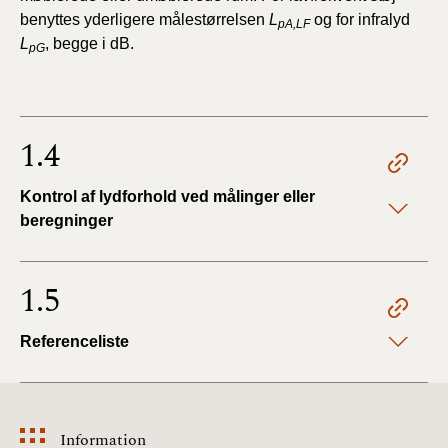
benyttes yderligere målestørrelsen
L
og for infralyd
pA,LF
L
, begge i dB.
pG
1.4
Kontrol af lydforhold ved målinger eller
beregninger
1.5
Referenceliste
Information