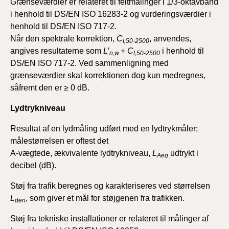
Grænseværdier er relateret til feltmålinger i 1/3-oktavbånd
i henhold til DS/EN ISO 16283-2 og vurderingsværdier i
henhold til DS/EN ISO 717-2.
Når den spektrale korrektion,
C
, anvendes,
I,50-2500
angives resultaterne som
L’
+
C
i henhold til
n,w
I,50-2500
DS/EN ISO 717-2.
Ved sammenligning med
grænseværdier skal korrektionen dog kun medregnes,
såfremt den er ≥ 0 dB.
Lydtrykniveau
Resultat af en lydmåling udført med en lydtrykmåler;
målestørrelsen er oftest det
A-vægtede, ækvivalente lydtrykniveau,
L
udtrykt i
Aeq
decibel (dB).
Støj fra trafik beregnes og karakteriseres ved størrelsen
L
, som giver et mål for støjgenen fra trafikken.
den
Støj fra tekniske installationer er relateret til målinger af