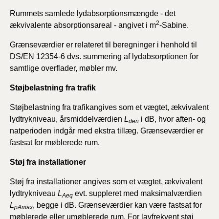
Rummets samlede lydabsorptionsmængde - det
2
ækvivalente absorptionsareal - angivet i m
-Sabine.
Grænseværdier er relateret til beregninger i henhold til
DS/EN 12354-6 dvs. summering af lydabsorptionen for
samtlige overflader, møbler mv.
Støjbelastning fra trafik
Støjbelastning fra trafikangives som et vægtet, ækvivalent
lydtrykniveau, årsmiddelværdien
L
i dB, hvor aften- og
den
natperioden indgår med ekstra tillæg. Grænseværdier er
fastsat for møblerede rum.
Støj fra
installationer
Støj fra installationer angives som et vægtet, ækvivalent
lydtrykniveau
L
evt. suppleret med maksimalværdien
Aeq
L
, begge i dB. Grænseværdier kan være fastsat for
pAmax
møblerede eller umøblerede rum. For lavfrekvent støj