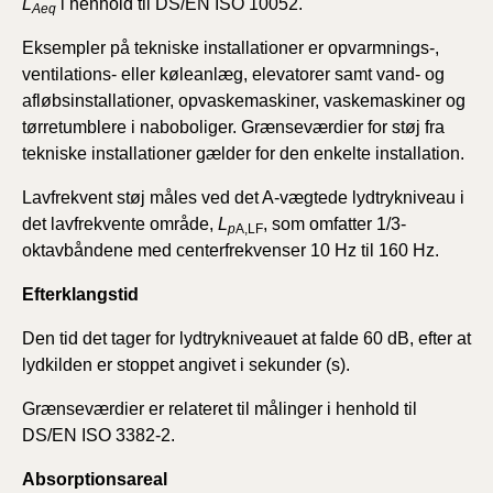
L
i henhold til DS/EN ISO 10052.
Aeq
Eksempler på tekniske installationer er opvarmnings-,
ventilations- eller køleanlæg, elevatorer samt vand- og
afløbsinstallationer, opvaskemaskiner, vaskemaskiner og
tørretumblere i naboboliger. Grænseværdier for støj fra
tekniske installationer gælder for den enkelte installation.
Lavfrekvent støj måles ved det A-vægtede lydtrykniveau i
det lavfrekvente område,
L
, som omfatter 1/3-
p
A,LF
oktavbåndene med centerfrekvenser 10 Hz til 160 Hz.
Efterklangstid
Den tid det tager for lydtrykniveauet at falde 60 dB, efter at
lydkilden er stoppet angivet i sekunder (s).
Grænseværdier er relateret til målinger i henhold til
DS/EN ISO 3382-2.
Absorptionsareal