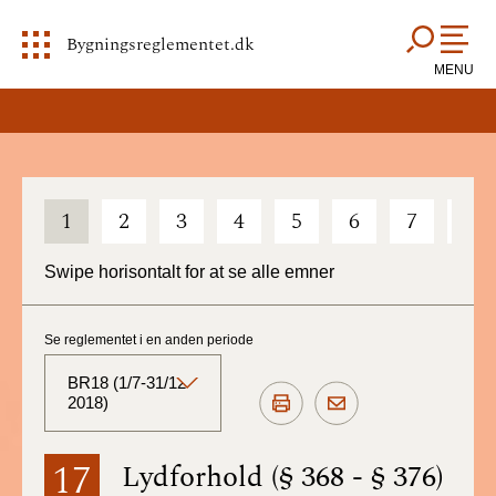
Bygningsreglementet.dk
MENU
1
2
3
4
5
6
7
8
Swipe horisontalt for at se alle emner
Se reglementet i en anden periode
BR18 (1/7-31/12
2018)
BR18 (Aktuelt)
17
Lydforhold (§ 368 - § 376)