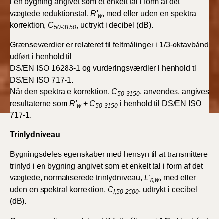
i en bygning angivet som et enkelt tal i form af det
vægtede reduktionstal,
R'
, med eller uden en spektral
w
korrektion,
C
, udtrykt i decibel (dB).
50-3150
Grænseværdier er relateret til feltmålinger i 1/3-oktavbånd
udført i henhold til
DS/EN ISO 16283-1 og vurderingsværdier i henhold til
DS/EN ISO 717-1.
Når den spektrale korrektion,
C
, anvendes, angives
50-3150
resultaterne som
R'
+
C
i henhold til DS/EN ISO
w
50-3150
717-1.
Trinlydniveau
Bygningsdeles egenskaber med hensyn til at transmittere
trinlyd i en bygning angivet som et enkelt tal i form af det
vægtede, normaliserede trinlydniveau,
L’
, med eller
n,w
uden en spektral korrektion,
C
, udtrykt i decibel
I,50-2500
(dB).