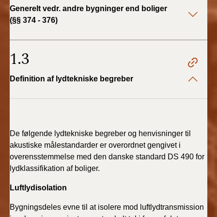
BR18 (4/7-31/12
Generelt vedr. andre bygninger end boliger
2019)
(§§ 374 - 376)
BR18 (1/1-4/7 2019)
1.3
BR18 (1/7-31/12
2018)
Definition af lydtekniske begreber
BR18 (1/1-30/6
2018)
BR15 (2015-2018)
De følgende lydtekniske begreber og henvisninger til
akustiske målestandarder er overordnet gengivet i
overensstemmelse med den danske standard DS 490 for
Tidligere BR (1961-
2010)
lydklassifikation af boliger.
Luftlydisolation
Bygningsdeles evne til at isolere mod luftlydtransmission