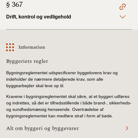
§ 367
BR18 (4/7-31/12
2019)
Drift, kontrol og vedligehold
BR18 (1/1-4/7 2019)
BR18 (1/7-31/12
Information
2018)
Information
Byggeriets regler
BR18 (1/1-30/6
2018)
Bygningsreglementet udspecificerer byggelovens krav og
indeholder de nærmere detaljerede krav, som alle
BR15 (2015-2018)
byggearbejder skal leve op til.
Kravene i bygningsreglementet skal sikre, at et byggeri udføres
Tidligere BR (1961-
og indrettes, så det er tilfredsstillende i både brand-, sikkerheds-
2010)
og sundhedsmæssig henseende. Overtrædelse af
bygningsreglementet kan medføre straf i form af bøde.
Alt om byggeri og byggevarer