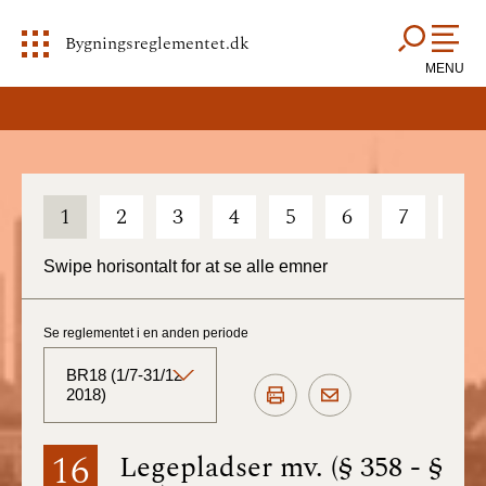
Bygningsreglementet.dk
MENU
1
2
3
4
5
6
7
8
Swipe horisontalt for at se alle emner
Se reglementet i en anden periode
BR18 (1/7-31/12
2018)
BR18 (Aktuelt)
16
Legepladser mv. (§ 358 - §