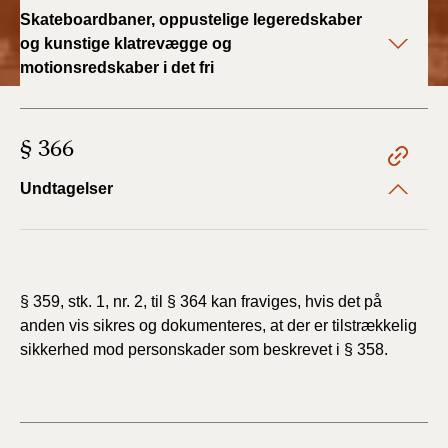
2022)
Skateboardbaner, oppustelige legeredskaber
og kunstige klatrevægge og
BR18 (1/1 - 30/6
motionsredskaber i det fri
2022)
BR18 (29/6 - 31/12
§ 366
2021)
Undtagelser
BR18 (1/1-29/6
2021)
BR18 (1/7-31/12
2020)
§ 359, stk. 1, nr. 2, til § 364 kan fraviges, hvis det på
anden vis sikres og dokumenteres, at der er tilstrækkelig
BR18 (10/3-30/6
sikkerhed mod personskader som beskrevet i § 358.
2020)
BR18 (1/1-9/3 2020)