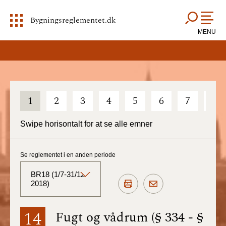
Bygningsreglementet.dk
MENU
1
2
3
4
5
6
7
8
Swipe horisontalt for at se alle emner
Se reglementet i en anden periode
BR18 (1/7-31/12
2018)
BR18 (Aktuelt)
14
Fugt og vådrum (§ 334 - §