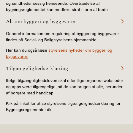
og sundhedsmæssig henseende. Overtrædelse af
BR18 (4/7-31/12
bygningsreglementet kan medføre straf i form af bøde.
2019)
Alt om byggeri og byggevarer
BR18 (1/1-4/7 2019)
Generel information om regulering af byggeri og byggevarer
findes på Social- og Boligstyrelsens hjemmeside.
BR18 (1/7-31/12
2018)
Her kan du også læse
styrelsens nyheder om byggeri og
byggevarer.
BR18 (1/1-30/6
2018)
Tilgængelighedserklæring
Ifølge tilgængelighedsloven skal offentlige organers websteder
BR15 (2015-2018)
og apps være tilgængelige, så de kan bruges af alle, herunder
af borgere med handicap.
Tidligere BR (1961-
2010)
Klik på linket for at se styrelsens tilgængelighedserklæring for
Bygningsreglementet.dk