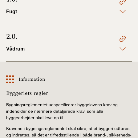
2022)
Fugt
BR18 (1/1 - 30/6
2022)
2.0.
BR18 (29/6 - 31/12
2021)
Vådrum
BR18 (1/1-29/6
2021)
Information
BR18 (1/7-31/12
2020)
Information
Byggeriets regler
Bygningsreglementet udspecificerer byggelovens krav og
BR18 (10/3-30/6
2020)
indeholder de nærmere detaljerede krav, som alle
byggearbejder skal leve op til.
BR18 (1/1-9/3 2020)
Kravene i bygningsreglementet skal sikre, at et byggeri udføres
og indrettes, så det er tilfredsstillende i både brand-, sikkerheds-