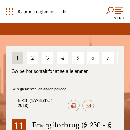
Bygningsreglementet.dk
MENU
1
2
3
4
5
6
7
8
Swipe horisontalt for at se alle emner
Se reglementet i en anden periode
BR18 (1/7-31/12
2018)
BR18 (Aktuelt)
11
Energiforbrug (§ 250 - §