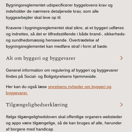
BR18 (4/7-31/12
Bygningsreglementet udspecificerer byggelovens krav og
2019)
indeholder de nærmere detaljerede krav, som alle
byggearbejder skal leve op til.
BR18 (1/1-4/7 2019)
Kravene i bygningsreglementet skal sikre, at et byggeri udføres
og indrettes, så det er tilfredsstillende i både brand-, sikkerheds-
BR18 (1/7-31/12
og sundhedsmæssig henseende. Overtrædelse af
2018)
bygningsreglementet kan medføre straf i form af bøde.
Alt om byggeri og byggevarer
BR18 (1/1-30/6
2018)
Generel information om regulering af byggeri og byggevarer
findes på Social- og Boligstyrelsens hjemmeside.
BR15 (2015-2018)
Her kan du også læse
styrelsens nyheder om byggeri og
byggevarer.
Tidligere BR (1961-
2010)
Tilgængelighedserklæring
Ifølge tilgængelighedsloven skal offentlige organers websteder
og apps være tilgængelige, så de kan bruges af alle, herunder
af borgere med handicap.