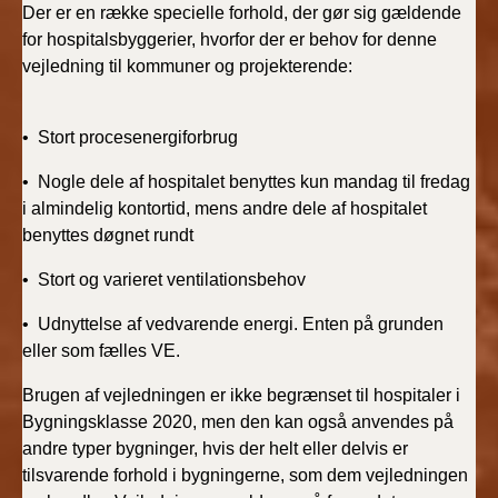
Der er en række specielle forhold, der gør sig gældende
BR18 (4/7-31/12
2019)
for hospitalsbyggerier, hvorfor der er behov for denne
vejledning til kommuner og projekterende:
BR18 (1/1-4/7 2019)
• Stort procesenergiforbrug
BR18 (1/7-31/12
2018)
• Nogle dele af hospitalet benyttes kun mandag til fredag
i almindelig kontortid, mens andre dele af hospitalet
BR18 (1/1-30/6
benyttes døgnet rundt
2018)
• Stort og varieret ventilationsbehov
BR15 (2015-2018)
• Udnyttelse af vedvarende energi. Enten på grunden
eller som fælles VE.
Tidligere BR (1961-
2010)
Brugen af vejledningen er ikke begrænset til hospitaler i
Bygningsklasse 2020, men den kan også anvendes på
andre typer bygninger, hvis der helt eller delvis er
tilsvarende forhold i bygningerne, som dem vejledningen