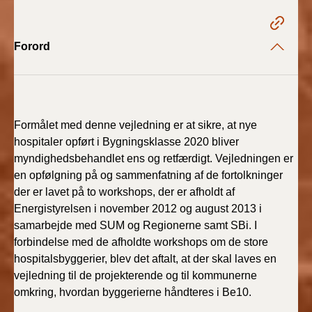
2022)
BR18 (1/1 - 30/6
Forord
2022)
BR18 (29/6 - 31/12
2021)
Formålet med denne vejledning er at sikre, at nye
BR18 (1/1-29/6
hospitaler opført i Bygningsklasse 2020 bliver
2021)
myndighedsbehandlet ens og retfærdigt. Vejledningen er
en opfølgning på og sammenfatning af de fortolkninger
BR18 (1/7-31/12
der er lavet på to workshops, der er afholdt af
2020)
Energistyrelsen i november 2012 og august 2013 i
samarbejde med SUM og Regionerne samt SBi. I
BR18 (10/3-30/6
forbindelse med de afholdte workshops om de store
2020)
hospitalsbyggerier, blev det aftalt, at der skal laves en
vejledning til de projekterende og til kommunerne
BR18 (1/1-9/3 2020)
omkring, hvordan byggerierne håndteres i Be10.