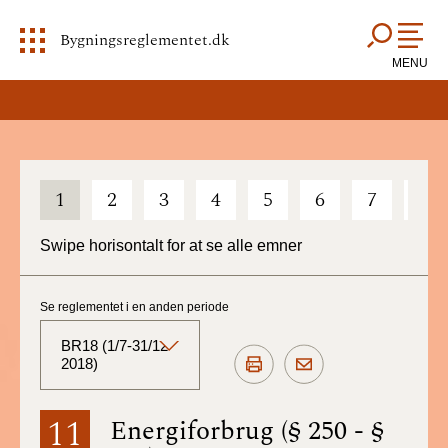
Bygningsreglementet.dk
MENU
1
2
3
4
5
6
7
8
Swipe horisontalt for at se alle emner
Se reglementet i en anden periode
BR18 (1/7-31/12
2018)
BR18 (Aktuelt)
11
Energiforbrug (§ 250 - §