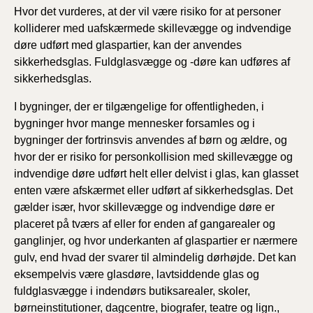
Hvor det vurderes, at der vil være risiko for at personer
kolliderer med uafskærmede skillevægge og indvendige
døre udført med glaspartier, kan der anvendes
sikkerhedsglas. Fuldglasvægge og -døre kan udføres af
sikkerhedsglas.
I bygninger, der er tilgængelige for offentligheden, i
bygninger hvor mange mennesker forsamles og i
bygninger der fortrinsvis anvendes af børn og ældre, og
hvor der er risiko for personkollision med skillevægge og
indvendige døre udført helt eller delvist i glas, kan glasset
enten være afskærmet eller udført af sikkerhedsglas. Det
gælder især, hvor skillevægge og indvendige døre er
placeret på tværs af eller for enden af gangarealer og
ganglinjer, og hvor underkanten af glaspartier er nærmere
gulv, end hvad der svarer til almindelig dørhøjde. Det kan
eksempelvis være glasdøre, lavtsiddende glas og
fuldglasvægge i indendørs butiksarealer, skoler,
børneinstitutioner, dagcentre, biografer, teatre og lign.,