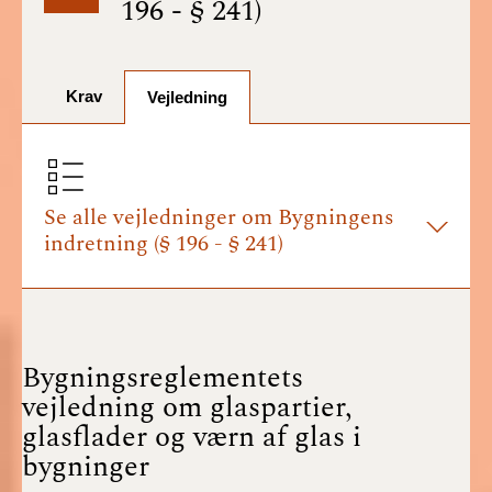
196 - § 241)
BR18 (1/7-31/12
2025)
Krav
BR18 (1/1-30/6
Vejledning
2025)
BR18 (1/7- 31/12
2024)
Se alle vejledninger om Bygningens
indretning (§ 196 - § 241)
BR18 (1/1- 30/06
2024)
BR18 (1/1- 31/12
2023)
Bygningsreglementets
vejledning om glaspartier,
BR18 (17/9 - 31/12
glasflader og værn af glas i
2022)
bygninger
BR18 (1/7 - 16/9