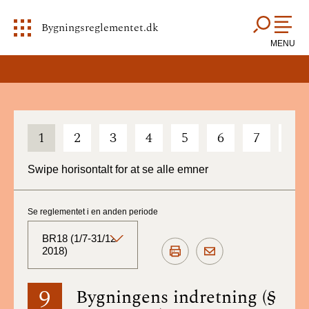
Bygningsreglementet.dk
MENU
1
2
3
4
5
6
7
8
Swipe horisontalt for at se alle emner
Se reglementet i en anden periode
BR18 (1/7-31/12
2018)
BR18 (Aktuelt)
9
Bygningens indretning (§