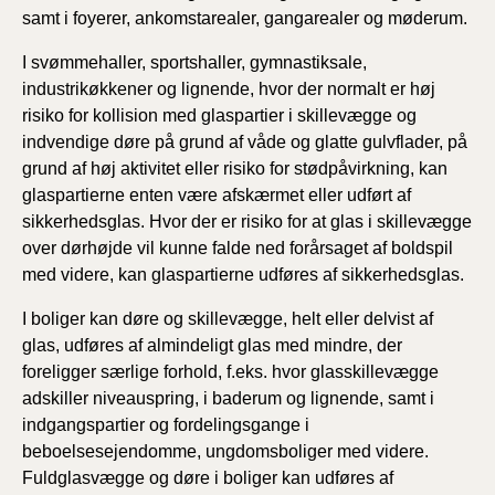
samt i foyerer, ankomstarealer, gangarealer og møderum.
I svømmehaller, sportshaller, gymnastiksale,
industrikøkkener og lignende, hvor der normalt er høj
risiko for kollision med glaspartier i skillevægge og
indvendige døre på grund af våde og glatte gulvflader, på
grund af høj aktivitet eller risiko for stødpåvirkning, kan
glaspartierne enten være afskærmet eller udført af
sikkerhedsglas. Hvor der er risiko for at glas i skillevægge
over dørhøjde vil kunne falde ned forårsaget af boldspil
med videre, kan glaspartierne udføres af sikkerhedsglas.
I boliger kan døre og skillevægge, helt eller delvist af
glas, udføres af almindeligt glas med mindre, der
foreligger særlige forhold, f.eks. hvor glasskillevægge
adskiller niveauspring, i baderum og lignende, samt i
indgangspartier og fordelingsgange i
beboelsesejendomme, ungdomsboliger med videre.
Fuldglasvægge og døre i boliger kan udføres af