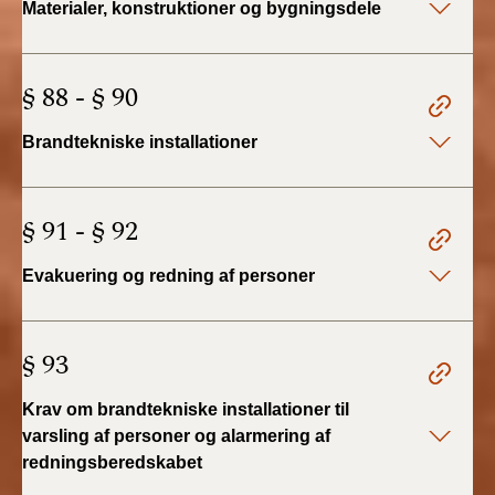
Materialer, konstruktioner og bygningsdele
2022)
BR18 (1/1 - 30/6
§ 88 - § 90
2022)
Brandtekniske installationer
BR18 (29/6 - 31/12
2021)
§ 91 - § 92
BR18 (1/1-29/6
2021)
Evakuering og redning af personer
BR18 (1/7-31/12
2020)
§ 93
BR18 (10/3-30/6
2020)
Krav om brandtekniske installationer til
varsling af personer og alarmering af
BR18 (1/1-9/3 2020)
redningsberedskabet