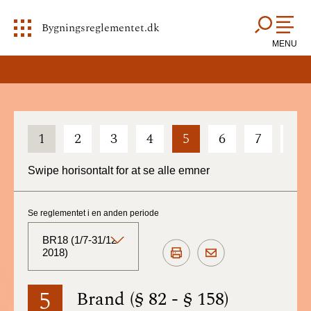
Bygningsreglementet.dk
MENU
1
2
3
4
5
6
7
8
Swipe horisontalt for at se alle emner
Se reglementet i en anden periode
BR18 (1/7-31/12
2018)
BR18 (Aktuelt)
5
Brand (§ 82 - § 158)