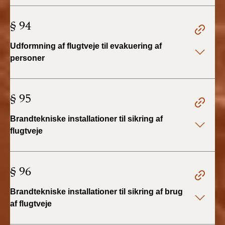
BR18 (4/7-31/12
2019)
§ 94
BR18 (1/1-4/7 2019)
Udformning af flugtveje til evakuering af
personer
BR18 (1/7-31/12
2018)
§ 95
BR18 (1/1-30/6
2018)
Brandtekniske installationer til sikring af
flugtveje
BR15 (2015-2018)
Tidligere BR (1961-
§ 96
2010)
Brandtekniske installationer til sikring af brug
af flugtveje