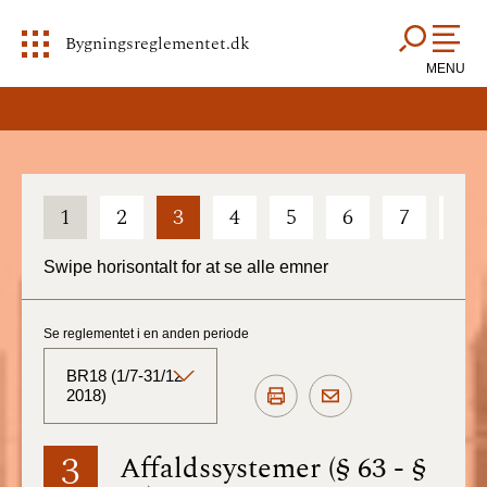
Bygningsreglementet.dk
MENU
1
2
3
4
5
6
7
8
Swipe horisontalt for at se alle emner
Se reglementet i en anden periode
BR18 (1/7-31/12
2018)
BR18 (Aktuelt)
3
Affaldssystemer (§ 63 - §