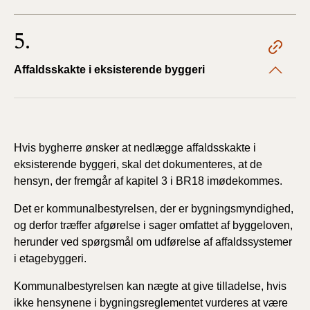
BR18 (4/7-31/12
2019)
5.
BR18 (1/1-4/7 2019)
Affaldsskakte i eksisterende byggeri
BR18 (1/7-31/12
2018)
BR18 (1/1-30/6
Hvis bygherre ønsker at nedlægge affaldsskakte i
2018)
eksisterende byggeri, skal det dokumenteres, at de
hensyn, der fremgår af kapitel 3 i BR18 imødekommes.
BR15 (2015-2018)
Det er kommunalbestyrelsen, der er bygningsmyndighed,
og derfor træffer afgørelse i sager omfattet af byggeloven,
Tidligere BR (1961-
2010)
herunder ved spørgsmål om udførelse af affaldssystemer
i etagebyggeri.
Kommunalbestyrelsen kan nægte at give tilladelse, hvis
ikke hensynene i bygningsreglementet vurderes at være