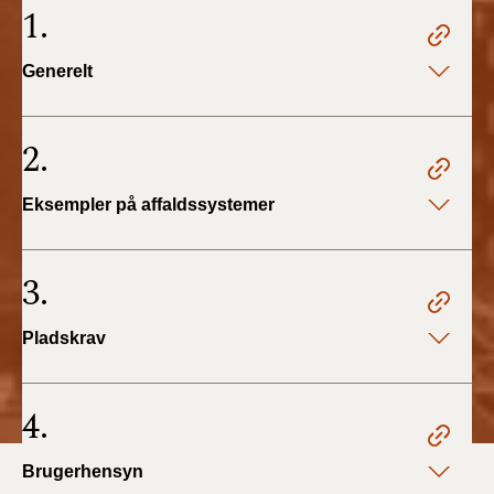
1.
2022)
BR18 (1/1 - 30/6
Generelt
2022)
2.
BR18 (29/6 - 31/12
2021)
Eksempler på affaldssystemer
BR18 (1/1-29/6
2021)
3.
BR18 (1/7-31/12
2020)
Pladskrav
BR18 (10/3-30/6
2020)
4.
BR18 (1/1-9/3 2020)
Brugerhensyn