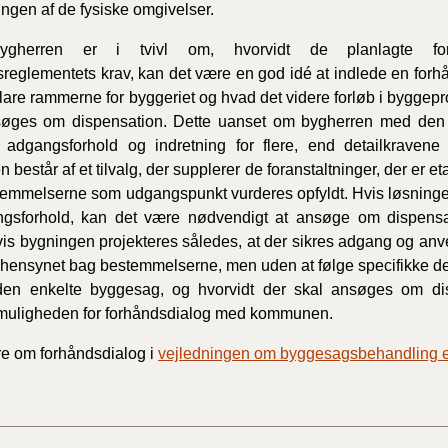
ngen af de fysiske omgivelser.
ygherren er i tvivl om, hvorvidt de planlagte foran
reglementets krav, kan det være en god idé at indlede en f
fklare rammerne for byggeriet og hvad det videre forløb i byggepr
søges om dispensation. Dette uanset om bygherren med den p
 adgangsforhold og indretning for flere, end detailkravene 
 består af et tilvalg, der supplerer de foranstaltninger, der er et
emmelserne som udgangspunkt vurderes opfyldt. Hvis løsningen
ngsforhold, kan det være nødvendigt at ansøge om dispensa
vis bygningen projekteres således, at der sikres adgang og anv
 hensynet bag bestemmelserne, men uden at følge specifikke deta
 den enkelte byggesag, og hvorvidt der skal ansøges om di
 muligheden for forhåndsdialog med kommunen.
e om forhåndsdialog i
vejledningen om byggesagsbehandling e