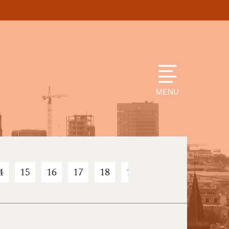
MENU
4
15
16
17
18
19
20
21
22