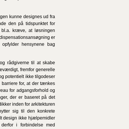
ingen kunne designes ud fra
1/1-9/3 2020)
e den på tidspunktet for
 bl.a. kræve, at løsningen
4/7-31/12
en dispensationsansøgning er
om opfylder hensynene bag
1/1-4/7 2019)
og rådgiverne til at skabe
1/7-31/12
eværdigt, fremfor generelle
g potentielt ikke tilgodeser
arriere for, at der tænkes
1/1-30/6 2018)
veau for adgangsforhold og
nger, der er baseret på det
kker inden for arkitekturen
(2015-2018)
tter sig til den konkrete
lt design ikke hjælpemidler
ere BR (1961-
derfor i forbindelse med