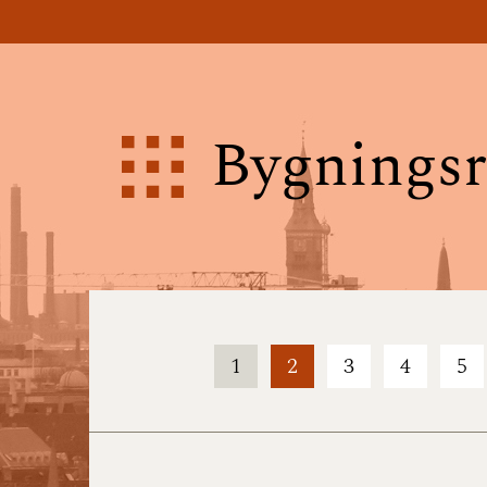
Bygningsr
1
2
3
4
5