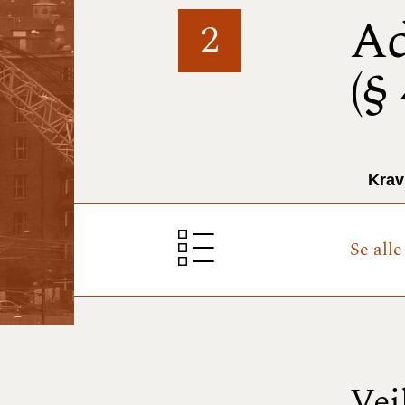
Ad
2
(§
Krav
Se all
Vej