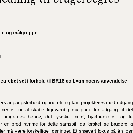
BR18 (
2022)
nd og målgruppe
BR18 (
2022)
BR18 (
t
2022)
BR18 (
egrebet set i forhold til BR18 og bygningens anvendelse
2021)
BR18 (
rs adgangsforhold og indretning kan projekteres med udgang
lementer for at skabe ligeværdig mulighed for adgang til de
BR18 (
n, brugernes behov, det fysiske miljø, hjælpemidler, og te
2020)
 en bred ramme for dette samspil, da forskellige brugere k
der må være forskellige løsninger. Et snævert fokus på én løs
BR18 (