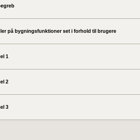
begreb
r på bygningsfunktioner set i forhold til brugere
el 1
el 2
el 3