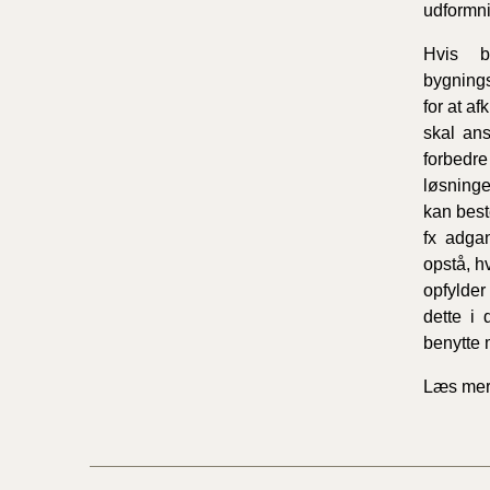
udformni
Hvis b
bygnings
for at a
skal an
forbedre
løsningen
kan best
fx adga
opstå, h
opfylder
dette i
benytte
Læs mer