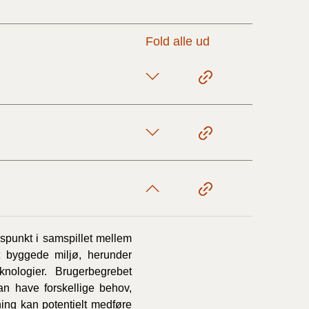
17/9 - 31/12
Fold alle ud
1/7 - 16/9
1/1 - 30/6
29/6 - 31/12
1/1-29/6 2021)
spunkt i samspillet mellem
t byggede miljø, herunder
1/7-31/12
knologier. Brugerbegrebet
an have forskellige behov,
ning kan potentielt medføre
10/3-30/6