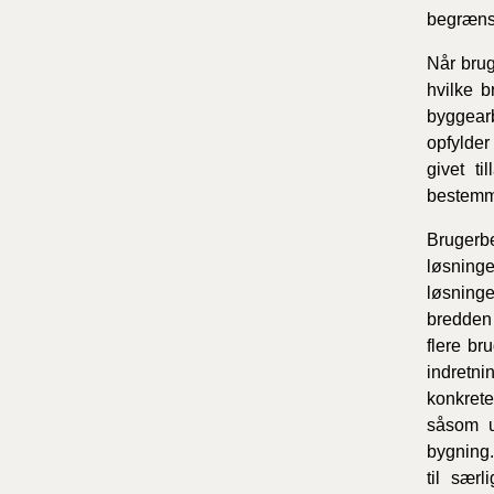
begrænsn
Når brug
hvilke 
byggearb
opfylder
givet t
bestemme
Brugerbe
løsninge
løsninge
bredden 
flere br
indretni
konkrete
såsom u
bygning.
til sær