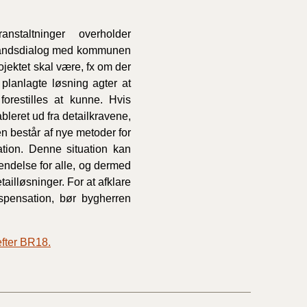
staltninger overholder
orhåndsdialog med kommunen
ojektet skal være, fx om der
lanlagte løsning agter at
forestilles at kunne. Hvis
ableret ud fra detailkravene,
 består af nye metoder for
tion. Denne situation kan
endelse for alle, og dermed
illøsninger. For at afklare
spensation, bør bygherren
fter BR18.