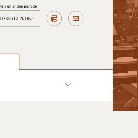
et i en anden periode
1/7-31/12 2018)
Aktuelt)
1/7-31/12
1/1-30/6 2025)
1/7- 31/12
1/1- 30/06
1/1- 31/12