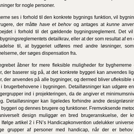
inger for nogle personer.
2020)
erne ses i forhold til den konkrete bygnings funktion, vil bygn
BR18 (
brugere, der måtte
have et behov
og antages at
kunne
anvend
ejdet i forhold til det gældende bygningsreglement. Det vil
BR18 (
 bygningsreglementets detailkrav, eller at der som resultat af 
2019)
illadelse til, at byggeriet udføres med andre løsninger, s
lserne, der søges dispensation fra.
BR18 (
grebet åbner for mere fleksible muligheder for bygherrerne 
BR18 (
r, der baserer sig på, at det konkrete byggeri kan anvendes lig
2018)
r, der anvendes på alle bygninger, og dermed bliver ufleksible o
i brugerbehovene i bygningen. Detailløsninger kan udgøre en b
BR18 (
ugergrupper ind i projekteringen, da de angiver et minimumsni
ng. Detailløsninger kan ligeledes forhindre andre designløsni
 byggeri og dennes brugere og funktioner. Fremvoksende metodi
BR15 
niverselt design muliggør en bred brugeranskuelse, der kny
 Ifølge artikel 2 i FN’s Handicapkonvention udelukker universe
Tidlig
2010)
lige grupper af personer med handicap, når der er behov 