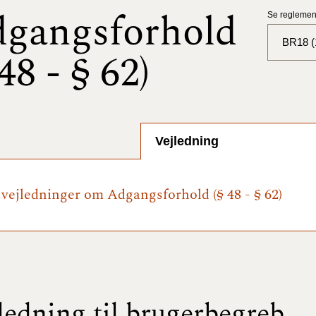
gangsforhold
Se reglement
BR18 (
 48 - § 62)
BR18 (
BR18 (
2025)
Vejledning
BR18 (
e vejledninger om Adgangsforhold (§ 48 - § 62)
BR18 (
2024)
BR18 (
2024)
BR18 (
ledning til brugerbegreb
2023)