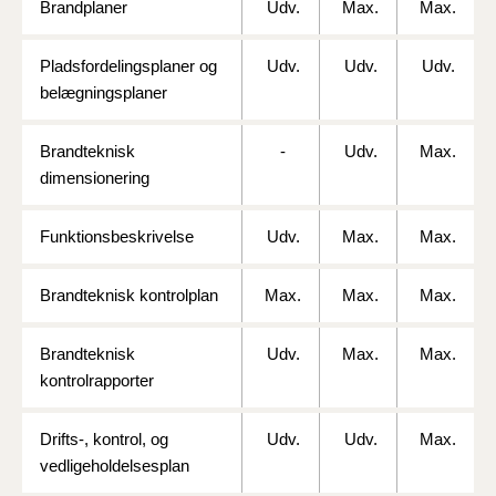
Brandplaner
Udv.
Max.
Max.
BR18 (4/7-31/12
2019)
Pladsfordelingsplaner og
Udv.
Udv.
Udv.
belægningsplaner
BR18 (1/1-4/7 2019)
BR18 (1/7-31/12
Brandteknisk
-
Udv.
Max.
2018)
dimensionering
BR18 (1/1-30/6
Funktionsbeskrivelse
Udv.
Max.
Max.
2018)
Brandteknisk kontrolplan
Max.
Max.
Max.
BR15 (2015-2018)
Brandteknisk
Udv.
Max.
Max.
Tidligere BR (1961-
kontrolrapporter
2010)
Drifts-, kontrol, og
Udv.
Udv.
Max.
vedligeholdelsesplan