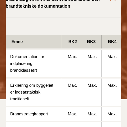
2022)
brandtekniske dokumentation
BR18 (1/1 - 30/6
2022)
BR18 (29/6 - 31/12
Emne
BK2
BK3
BK4
2021)
Dokumentation for
Max.
Max.
Max.
BR18 (1/1-29/6
2021)
indplacering i
brandklasse(r)
BR18 (1/7-31/12
2020)
Erklæring om byggeriet
Max.
Max.
Max.
er indsatstaktisk
BR18 (10/3-30/6
traditionelt
2020)
Brandstrategirapport
Max.
Max.
Max.
BR18 (1/1-9/3 2020)