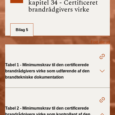
kapitel 34 - Certificeret
BR18 (1/7-31/12
brandrådgivers virke
2025)
BR18 (1/1-30/6
2025)
Bilag 5
BR18 (1/7- 31/12
Fold alle ud
2024)
BR18 (1/1- 30/06
2024)
Tabel 1 - Minimumskrav til den certificerede
brandrådgivers virke som udførende af den
BR18 (1/1- 31/12
brandtekniske dokumentation
2023)
BR18 (17/9 - 31/12
2022)
Tabel 2 - Minimumskrav til den certificerede
BR18 (1/7 - 16/9
brandrådgivers virke som kontrollant af den