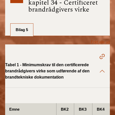
kapitel 34 - Certificeret
BR18 (1/7-31/12
brandrådgivers virke
2025)
BR18 (1/1-30/6
2025)
Bilag 5
BR18 (1/7- 31/12
Fold alle ud
2024)
BR18 (1/1- 30/06
2024)
Tabel 1 - Minimumskrav til den certificerede
brandrådgivers virke som udførende af den
BR18 (1/1- 31/12
brandtekniske dokumentation
2023)
BR18 (17/9 - 31/12
2022)
Emne
BK2
BK3
BK4
BR18 (1/7 - 16/9