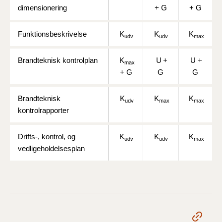
BR18 (4/7-31/12
dimensionering
+ G
+ G
2019)
Funktionsbeskrivelse
K
K
K
udv
udv
max
BR18 (1/1-4/7 2019)
Brandteknisk kontrolplan
K
U
+
U +
max
BR18 (1/7-31/12
+ G
G
G
2018)
Brandteknisk
K
K
K
BR18 (1/1-30/6
udv
max
max
kontrolrapporter
2018)
BR15 (2015-2018)
Drifts-, kontrol, og
K
K
K
udv
udv
max
vedligeholdelsesplan
Tidligere BR (1961-
2010)