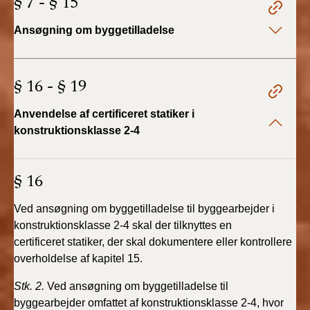
§ 7 - § 15
2022)
Ansøgning om byggetilladelse
BR18 (1/1 - 30/6
2022)
§ 16 - § 19
BR18 (29/6 - 31/12
2021)
Anvendelse af certificeret statiker i
konstruktionsklasse 2-4
BR18 (1/1-29/6
2021)
§ 16
BR18 (1/7-31/12
2020)
Ved ansøgning om byggetilladelse til byggearbejder
i
konstruktionsklasse 2-4 skal der tilknyttes en
BR18 (10/3-30/6
certificeret
statiker, der skal dokumentere eller kontrollere
2020)
overholdelse
af kapitel 15.
BR18 (1/1-9/3 2020)
Stk. 2.
Ved ansøgning om byggetilladelse til
byggearbejder
omfattet af konstruktionsklasse 2-4, hvor