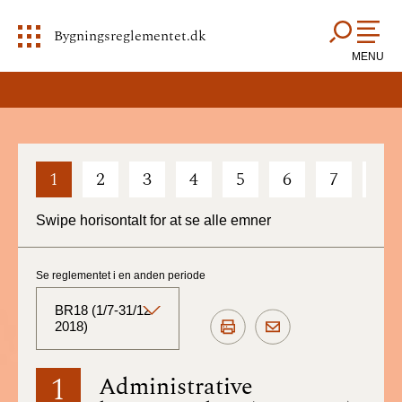
Bygningsreglementet.dk
MENU
1
2
3
4
5
6
7
8
Swipe horisontalt for at se alle emner
Se reglementet i en anden periode
BR18 (1/7-31/12
2018)
BR18 (Aktuelt)
1
Administrative