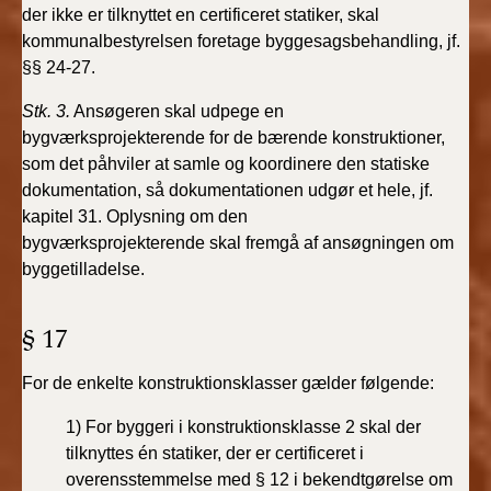
der ikke er tilknyttet
BR18 (4/7-31/12
en certificeret statiker, skal
2019)
kommunalbestyrelsen foretage
byggesagsbehandling, jf.
§§ 24-27.
BR18 (1/1-4/7 2019)
Stk. 3.
Ansøgeren skal udpege en
bygværksprojekterende
for de bærende konstruktioner,
BR18 (1/7-31/12
som det påhviler at samle og
koordinere den statiske
2018)
dokumentation, så dokumentationen
udgør et hele, jf.
kapitel 31. Oplysning om den
BR18 (1/1-30/6
bygværksprojekterende
skal fremgå af ansøgningen om
2018)
byggetilladelse.
BR15 (2015-2018)
§ 17
Tidligere BR (1961-
2010)
For de enkelte konstruktionsklasser gælder følgende:
1) For byggeri i konstruktionsklasse 2 skal der
tilknyttes
én statiker, der er certificeret i
overensstemmelse med
§ 12 i bekendtgørelse om