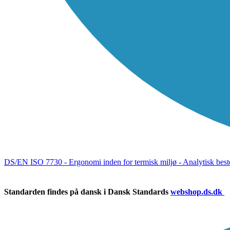
DS/EN ISO 7730 - Ergonomi inden for termisk miljø - Analytisk best
Standarden findes på dansk i Dansk Standards
webshop.ds.dk