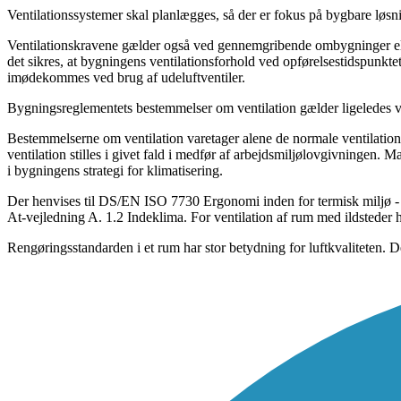
Ventilationssystemer skal planlægges, så der er fokus på bygbare løs
Ventilationskravene gælder også ved gennemgribende ombygninger ell
det sikres, at bygningens ventilationsforhold ved opførelsestidspunkte
imødekommes ved brug af udeluftventiler.
Bygningsreglementets bestemmelser om ventilation gælder ligeledes ved 
Bestemmelserne om ventilation varetager alene de normale ventilations
ventilation stilles i givet fald i medfør af arbejdsmiljølovgivningen.
i bygningens strategi for klimatisering.
Der henvises til DS/EN ISO 7730 Ergonomi inden for termisk miljø -
At-vejledning A. 1.2 Indeklima. For ventilation af rum med ildsteder h
Rengøringsstandarden i et rum har stor betydning for luftkvaliteten. D