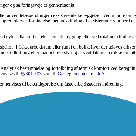
ninger og så føringsveje er gennemtænkt.
er anvendelsesændringer i eksisterende bebyggelser. Ved mindre omby
t opretholdes. I forbindelse med udskiftning af eksisterende vinduer i 
nyinstallation i en eksisterende bygning eller ved total udskiftning af
behov. I f.eks. arbejdsrum eller rum i en bolig, hvor der udøves erhver
 Manuel udluftning eller manuel overstyring af ventilationen er ikke omf
 Analytisk bestemmelse og fortolkning af termisk komfort ved beregnin
envises til
§§301-303
samt til
Gasreglementet, afsnit A
.
er henvises til bekendtgørelse om faste arbejdssteders indretning.