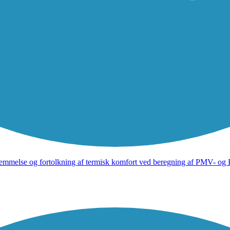
emmelse og fortolkning af termisk komfort ved beregning af PMV- og P