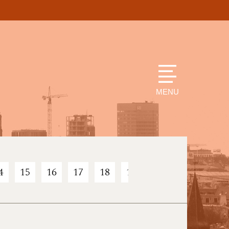
MENU
4
15
16
17
18
19
20
21
22