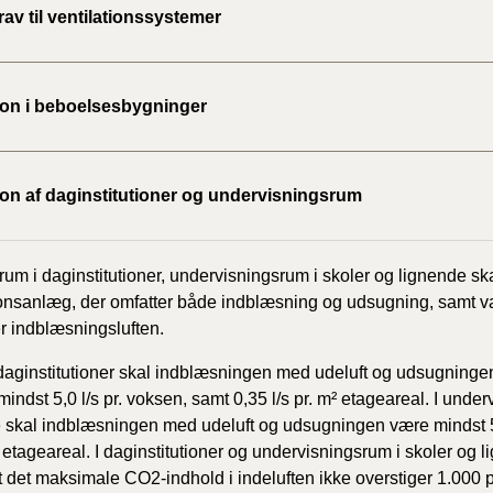
av til ventilationssystemer
BR18 (
2022)
tion i beboelsesbygninger
BR18 (
2022)
tion af daginstitutioner og undervisningsrum
BR18 (
2022)
um i daginstitutioner, undervisningsrum i
skoler og lignende sk
BR18 (
ionsanlæg,
der omfatter både indblæsning og udsugning, samt 
2021)
r indblæsningsluften.
BR18 (
I daginstitutioner skal indblæsningen med udeluft
og udsugningen 
mindst 5,0
l/s pr. voksen, samt 0,35 l/s pr. m² etageareal. I und
BR18 (
 skal indblæsningen med udeluft
og udsugningen være mindst 5,
2020)
m² etageareal. I daginstitutioner og undervisningsrum
i skoler og l
t det
maksimale CO2-indhold i indeluften ikke overstiger 1.000
BR18 (