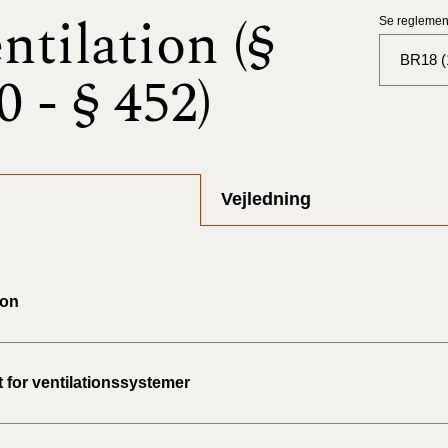
ntilation (§
Se reglement
BR18 (
0 - § 452)
BR18 (
BR18 (
2025)
Vejledning
BR18 (
BR18 (
ion
2024)
BR18 (
2024)
 for ventilationssystemer
BR18 (
2023)