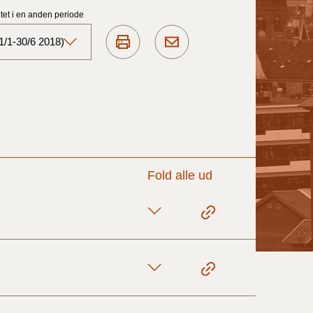
et i en anden periode
1/1-30/6 2018)
Aktuelt)
1/7-31/12
1/1-30/6 2025)
Fold alle ud
1/7- 31/12
1/1- 30/06
1/1- 31/12