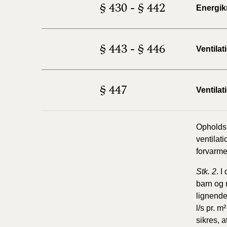
§ 430 - § 442
Energikr
§ 443 - § 446
Ventila
§ 447
Ventila
Opholdsr
ventilat
forvarme
Stk. 2
. 
barn og 
lignende
l/s pr. 
sikres, a