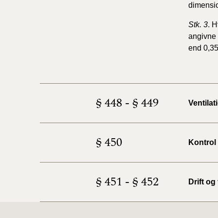
dimensi
Stk. 3
. 
angivne
end 0,35 
§ 448 - § 449
Ventila
§ 450
Kontrol
§ 451 - § 452
Drift og