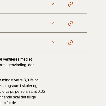
17/9 - 31/12
1/7 - 16/9
1/1 - 30/6
al ventileres med et
29/6 - 31/12
varmegenvinding,
der
1/1-29/6 2021)
mindst være 3,0 l/s pr.
ervisningsrum
i skoler og
1/7-31/12
0 l/s pr. person, samt
0,35
ignende skal det tillige
ppm for de
10/3-30/6