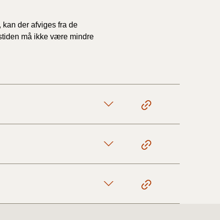
, kan der afviges fra de
1/1-9/3 2020)
gstiden
må ikke være mindre
4/7-31/12
1/1-4/7 2019)
1/7-31/12
1/1-30/6 2018)
(2015-2018)
ere BR (1961-