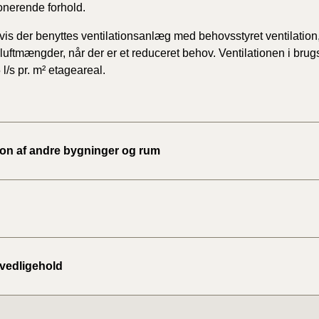
onerende forhold.
2020)
Hvis der benyttes ventilationsanlæg med behovsstyret
ventilation
BR18 (
 luftmængder,
når der er et reduceret behov. Ventilationen i bru
l/s pr. m² etageareal.
BR18 (
2019)
BR18 (
tion af andre bygninger og rum
BR18 (
2018)
BR18 (
BR15 
 vedligehold
Tidlig
2010)