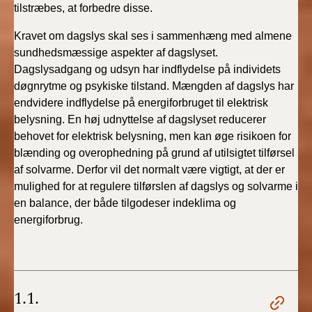
tilstræbes, at forbedre disse.
BR18 (4/7-31/12
2019)
Kravet om dagslys skal ses i sammenhæng med almene
sundhedsmæssige aspekter af dagslyset.
BR18 (1/1-4/7 2019)
Dagslysadgang og udsyn har indflydelse på individets
døgnrytme og psykiske tilstand. Mængden af dagslys har
BR18 (1/7-31/12
endvidere indflydelse på energiforbruget til elektrisk
2018)
belysning. En høj udnyttelse af dagslyset reducerer
behovet for elektrisk belysning, men kan øge risikoen for
BR18 (1/1-30/6
blænding og overophedning på grund af utilsigtet tilførsel
2018)
af solvarme. Derfor vil det normalt være vigtigt, at der er
mulighed for at regulere tilførslen af dagslys og solvarme i
BR15 (2015-2018)
en balance, der både tilgodeser indeklima og
energiforbrug.
Tidligere BR (1961-
2010)
1.1.