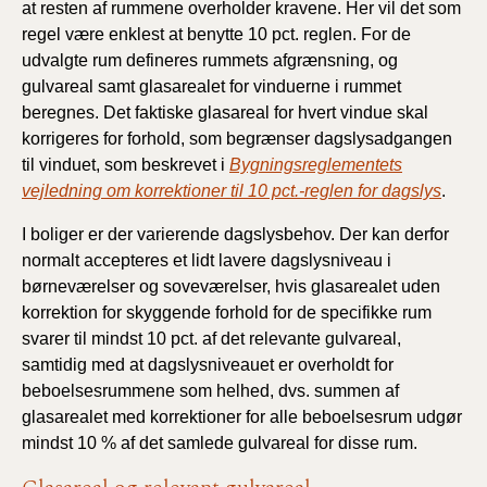
at resten af rummene overholder kravene. Her vil det som
regel være enklest at benytte 10 pct. reglen. For de
udvalgte rum defineres rummets afgrænsning, og
gulvareal samt glasarealet for vinduerne i rummet
beregnes. Det faktiske glasareal for hvert vindue skal
korrigeres for forhold, som begrænser dagslysadgangen
til vinduet, som beskrevet i
Bygningsreglementets
vejledning om korrektioner til 10 pct.-reglen for dagslys
.
I boliger er der varierende dagslysbehov. Der kan derfor
normalt accepteres et lidt lavere dagslysniveau i
børneværelser og soveværelser, hvis glasarealet uden
korrektion for skyggende forhold for de specifikke rum
svarer til mindst 10 pct. af det relevante gulvareal,
samtidig med at dagslysniveauet er overholdt for
beboelsesrummene som helhed, dvs. summen af
glasarealet med korrektioner for alle beboelsesrum udgør
mindst 10 % af det samlede gulvareal for disse rum.