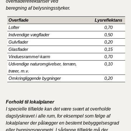
overfladereflektanser ved
beregning af belysningsstyrker.
Overflade
Lysreflektans
Lofter
0,70
Indvendige vægflader
0,50
Gulvflader
0,20
Glasflader
0,15
Vinduesramme/-karm
0,70
Udvendige naturomgivelser, terræn,
0,10
træer, m.v.
Omkringliggende bygninger
0,20
Forhold til lokalplaner
I specielle tilfælde kan det være svært at overholde
dagslyskravet i alle rum, for eksempel som følge af
lokalplaner der pålægger en bestemt bebyggelsesgrad
eller bygningsgeometri. I sådanne tilfælde må der