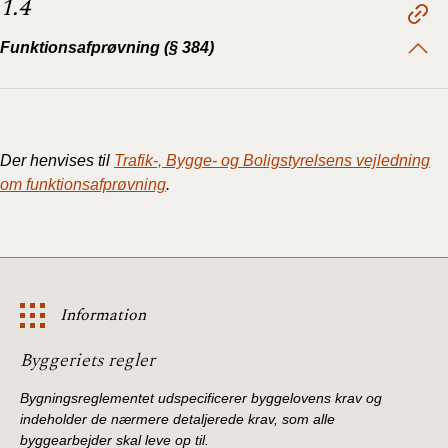
1.4
Funktionsafprøvning (§ 384)
Der henvises til
Trafik-, Bygge- og Boligstyrelsens vejledning
om funktionsafprøvning
.
Information
Information
Byggeriets regler
Bygningsreglementet udspecificerer byggelovens krav og
indeholder de nærmere detaljerede krav, som alle
byggearbejder skal leve op til.