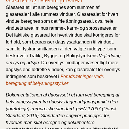
Glasareal og relevant gulvareal
Glasarealet i et rum beregnes som summen af
glasarealer i alle rummets vinduer. Glasarealet for hvert
vindue beregnes som det frie åbningsareal, dvs. hele
vinduets areal minus ramme-, karm- og sprossearealer.
Det faktiske glasareal for hvert vindue skal korrigeres for
forhold, som begrænser dagslysadgangen til vinduet,
samt for lystransmittansen af den valgte rudetype, som
beskrevet i Trafik-, Bygge- og Boligstyrelsens
Vejledning
om lys og udsyn
. Da ovenlys modtager væsentligt mere
dagslys end lodrette vinduer, kan glasarealet for ovenlys
indregnes som beskrevet i
Forudsætninger vedr.
beregning af belysningsstyrker
Dokumentationen af dagslyset i et rum ved beregning af
belysningsstyrker fra dagslys tager udgangspunkt i den
(foreløbige) europæiske standard, prEN 17037 (Dansk
Standard, 2016). Standarden angiver principper for,
hvordan man skal beregne og dokumentere