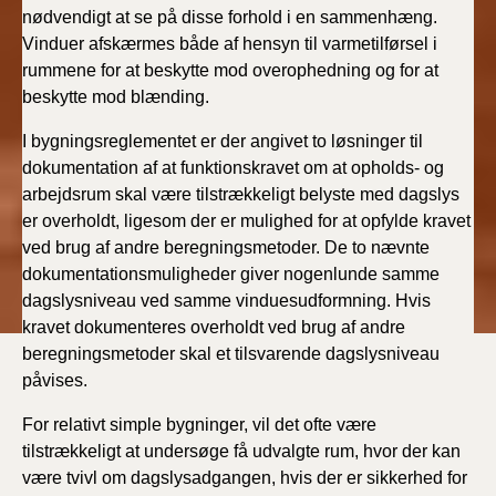
nødvendigt at se på disse forhold i en sammenhæng.
Vinduer afskærmes både af hensyn til varmetilførsel i
rummene for at beskytte mod overophedning og for at
beskytte mod blænding.
I bygningsreglementet er der angivet to løsninger til
dokumentation af at funktionskravet om at opholds- og
arbejdsrum skal være tilstrækkeligt belyste med dagslys
er overholdt, ligesom der er mulighed for at opfylde kravet
ved brug af andre beregningsmetoder. De to nævnte
dokumentationsmuligheder giver nogenlunde samme
dagslysniveau ved samme vinduesudformning. Hvis
kravet dokumenteres overholdt ved brug af andre
beregningsmetoder skal et tilsvarende dagslysniveau
påvises.
For relativt simple bygninger, vil det ofte være
tilstrækkeligt at undersøge få udvalgte rum, hvor der kan
være tvivl om dagslysadgangen, hvis der er sikkerhed for