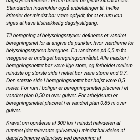
dagslysforholdene i et rum under de givne klimaforhold.
Standarden indeholder også anbefalinger til, hvilke
kriterier der mindst bør være opfyldt, for at et rum kan
siges at have tilstrækkelig dagslystilgang.
Til beregning af belysningsstyrker defineres et vandret
beregningsnet for at angive de punkter, hvor værdierne for
belysningsstyrken beregnes. En randzone på 0,5 m fra
væggene er undtaget beregningsområdet. Alle masker i
beregningsnettet bør være lige store, og forholdet mellem
mindste og største side i nettet bør være større end 0,7.
Den største side i beregningsnettet bør højst være 0,5
meter. For rum i boliger er beregningsnettet placeret i et
vandret plan 0,50 m over gulvet. For arbejdsrum er
beregningsnettet placeret i et vandret plan 0,85 m over
gulvet.
Kravet om opnåelse af 300 lux i mindst halvdelen af
rummet (det relevante gulvareal) i mindst halvdelen af
dagslystimerne eftervises ved beregning af