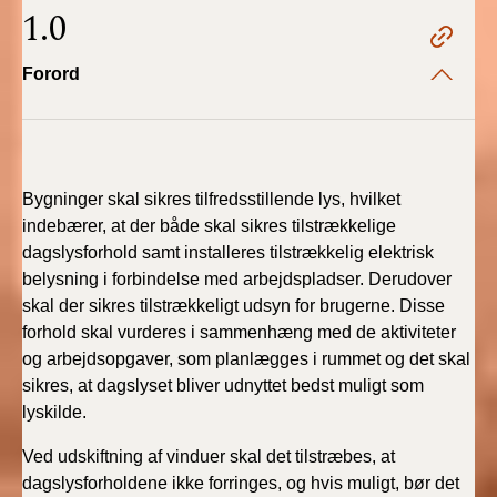
2022)
1.0
BR18 (1/1 - 30/6
Forord
2022)
BR18 (29/6 - 31/12
2021)
Bygninger skal sikres tilfredsstillende lys, hvilket
BR18 (1/1-29/6
indebærer, at der både skal sikres tilstrækkelige
2021)
dagslysforhold samt installeres tilstrækkelig elektrisk
belysning i forbindelse med arbejdspladser. Derudover
BR18 (1/7-31/12
skal der sikres tilstrækkeligt udsyn for brugerne. Disse
2020)
forhold skal vurderes i sammenhæng med de aktiviteter
og arbejdsopgaver, som planlægges i rummet og det skal
BR18 (10/3-30/6
sikres, at dagslyset bliver udnyttet bedst muligt som
2020)
lyskilde.
BR18 (1/1-9/3 2020)
Ved udskiftning af vinduer skal det tilstræbes, at
dagslysforholdene ikke forringes, og hvis muligt, bør det