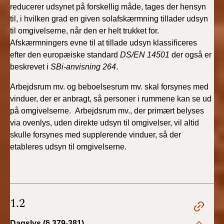
reducerer udsynet på forskellig måde, tages der hensyn
til, i hvilken grad en given solafskærmning tillader udsyn
til omgivelserne, når den er helt trukket for.
Afskærmningers evne til at tillade udsyn klassificeres
efter den europæiske standard
DS/EN 14501
der også er
beskrevet i
SBi-anvisning 264
.
Arbejdsrum mv. og beboelsesrum mv. skal forsynes med
vinduer, der er anbragt, så personer i rummene kan se ud
på omgivelserne. Arbejdsrum mv., der primært belyses
via ovenlys, uden direkte udsyn til omgivelser, vil altid
skulle forsynes med supplerende vinduer, så der
etableres udsyn til omgivelserne.
1.2
Dagslys (§ 379-381)