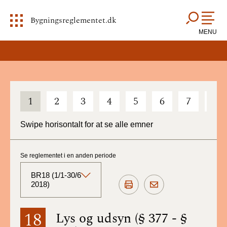
Bygningsreglementet.dk
MENU
1
2
3
4
5
6
7
8
Swipe horisontalt for at se alle emner
Se reglementet i en anden periode
BR18 (1/1-30/6
2018)
BR18 (Aktuelt)
18
Lys og udsyn (§ 377 - §