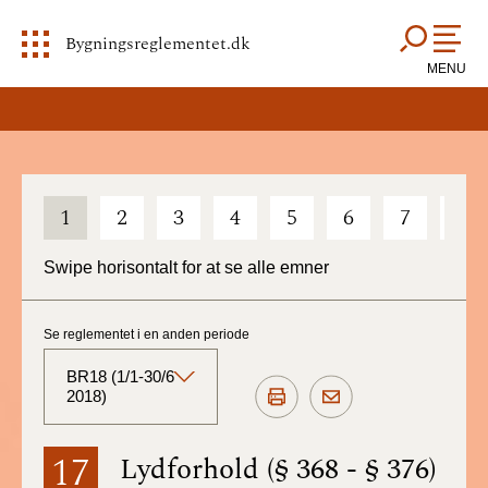
Bygningsreglementet.dk
MENU
1
2
3
4
5
6
7
8
Swipe horisontalt for at se alle emner
Se reglementet i en anden periode
BR18 (1/1-30/6
2018)
BR18 (Aktuelt)
17
Lydforhold (§ 368 - § 376)