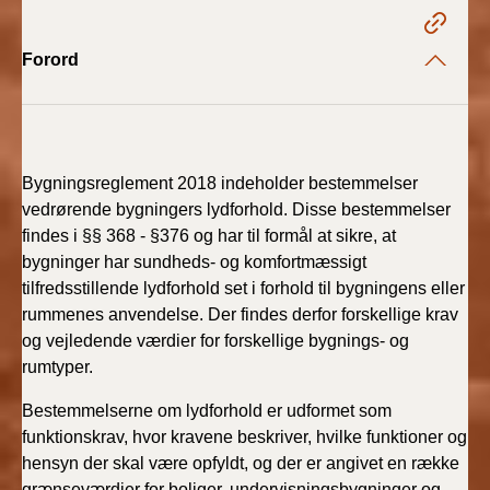
2022)
Forord
BR18 (1/1 - 30/6
2022)
BR18 (29/6 - 31/12
2021)
Bygningsreglement 2018 indeholder bestemmelser
vedrørende bygningers lydforhold. Disse bestemmelser
BR18 (1/1-29/6
findes i §§ 368 - §376 og har til formål at sikre, at
2021)
bygninger har sundheds- og komfortmæssigt
tilfredsstillende lydforhold set i forhold til bygningens eller
BR18 (1/7-31/12
rummenes anvendelse. Der findes derfor forskellige krav
2020)
og vejledende værdier for forskellige bygnings- og
rumtyper.
BR18 (10/3-30/6
2020)
Bestemmelserne om lydforhold er udformet som
funktionskrav, hvor kravene beskriver, hvilke funktioner og
BR18 (1/1-9/3 2020)
hensyn der skal være opfyldt, og der er angivet en række
grænseværdier for boliger, undervisningsbygninger og