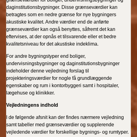
BR18 (4/7-31/12
daginstitutions­bygninger. Disse grænseværdier kan
2019)
betragtes som en nedre grænse for nye bygningers
akustiske kvalitet. Andre værdier end de anførte
BR18 (1/1-4/7 2019)
grænseværdier kan også benyttes, såfremt det kan
eftervises, at der opnås et tilsvarende eller et bedre
BR18 (1/7-31/12
kvalitetsniveau for det akustiske indeklima.
2018)
For andre bygningstyper end boliger,
BR18 (1/1-30/6
undervisningsbygninger og daginstitutions­bygninger
2018)
indeholder denne vejledning forslag til
projekteringsværdier for nogle få grundlæggende
BR15 (2015-2018)
egenskaber og rum i kontorbyggeri samt i hospitaler,
lægehuse og klinikker.
Tidligere BR (1961-
Vejledningens indhold
2010)
I de følgende afsnit kan der findes nærmere vejledning
samt tabeller med grænseværdier og supplerende
vejledende værdier for forskellige bygnings- og rumtyper.