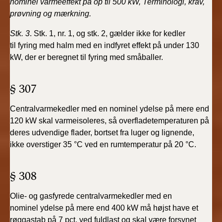
nominel varmeeffekt på op til
500 kW, Terminologi, krav,
prøvning og mærkning.
Stk. 3
. Stk. 1, nr. 1, og stk. 2, gælder ikke for kedler
til
fyring med halm med en indfyret effekt på under 130
kW,
der er beregnet til fyring med småballer.
§ 307
Centralvarmekedler med en nominel ydelse på mere
end
120 kW skal varmeisoleres, så overfladetemperaturen
på
deres udvendige flader, bortset fra luger og lignende,
ikke
overstiger 35 °C ved en rumtemperatur på 20 °C.
§ 308
Olie- og gasfyrede centralvarmekedler med en
nominel
ydelse på mere end 400 kW må højst have et
røggastab
på 7 pct. ved fuldlast og skal være forsynet