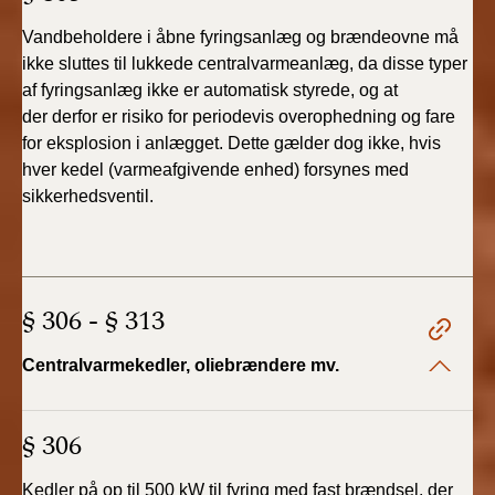
Vandbeholdere i åbne fyringsanlæg og brændeovne
må
ikke sluttes til lukkede centralvarmeanlæg, da disse
typer
af fyringsanlæg ikke er automatisk styrede, og at
der
derfor er risiko for periodevis overophedning og fare
for eksplosion
i anlægget. Dette gælder dog ikke, hvis
hver kedel
(varmeafgivende enhed) forsynes med
sikkerhedsventil.
§ 306 - § 313
Centralvarmekedler, oliebrændere mv.
§ 306
Kedler på op til 500 kW til fyring med fast brændsel,
der