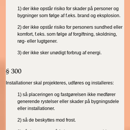
2022)
1) der ikke opstår risiko for skader på personer og
bygninger
som følge af f.eks. brand og eksplosion.
BR18 (1/1 - 30/6
2022)
2) der ikke opstår risiko for personers sundhed eller
komfort,
f.eks. som følge af forgiftning, skoldning,
BR18 (29/6 - 31/12
røg- eller
lugtgener.
2021)
3) der ikke sker unødigt forbrug af energi.
BR18 (1/1-29/6
2021)
§ 300
BR18 (1/7-31/12
Installationer skal projekteres, udføres og installeres:
2020)
1) så placeringen og fastgørelsen ikke medfører
BR18 (10/3-30/6
generende
rystelser eller skader på bygningsdele
2020)
eller installationer.
BR18 (1/1-9/3 2020)
2) så de beskyttes mod frost.