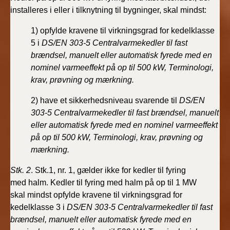
installeres i eller i tilknytning til bygninger, skal
mindst:
1) opfylde kravene til virkningsgrad for kedelklasse
5 i
DS/EN 303-5 Centralvarmekedler til fast
brændsel,
manuelt eller automatisk fyrede med en
nominel varmeeffekt
på op til 500 kW, Terminologi,
krav, prøvning
og mærkning.
2) have et sikkerhedsniveau svarende til
DS/EN
303-5
Centralvarmekedler til fast brændsel, manuelt
eller automatisk
fyrede med en nominel varmeeffekt
på op til
500 kW, Terminologi, krav, prøvning og
mærkning.
Stk. 2
. Stk.1, nr. 1, gælder ikke for kedler til fyring
med
halm. Kedler til fyring med halm på op til 1 MW
skal
mindst opfylde kravene til virkningsgrad for
kedelklasse 3 i
DS/EN 303-5 Centralvarmekedler til fast
brændsel, manuelt
eller automatisk fyrede med en