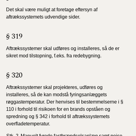
Det skal være muligt at foretage eftersyn af
aftrækssystemets udvendige sider.
§ 319
Aftrækssystemer skal udføres og installeres, så de
er
sikret mod tilstopning, f.eks. fra redebygning.
§ 320
Aftrækssystemer skal projekteres, udføres og
installeres,
så de kan modstå fyringsanlæggets
røggastemperatur.
Der henvises til bestemmelserne i §
110 i forhold til risikoen
for en brands opståen og
spredning og § 342 i forhold
til aftrækssystemets
overfladetemperatur.
Stk. 2
. Manuelt fyrede fastbrændselsanlæg samt pejse