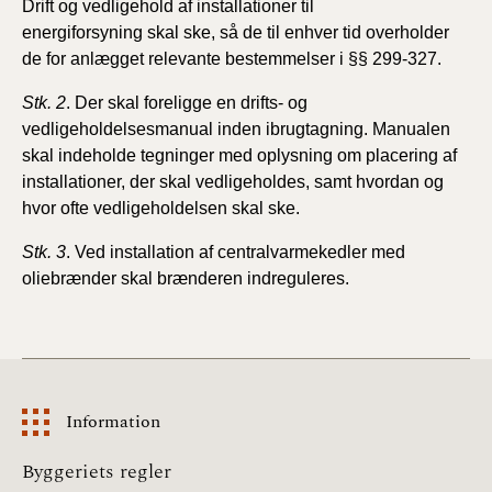
Drift og vedligehold af installationer til
energiforsyning
skal ske, så de til enhver tid overholder
de for anlægget
relevante bestemmelser i §§ 299-327.
Stk. 2
. Der skal foreligge en drifts- og
vedligeholdelsesmanual
inden ibrugtagning. Manualen
skal indeholde tegninger
med oplysning om placering af
installationer, der
skal vedligeholdes, samt hvordan og
hvor ofte vedligeholdelsen
skal ske.
Stk. 3
. Ved installation af centralvarmekedler med
oliebrænder
skal brænderen indreguleres.
Information
Information
Byggeriets regler