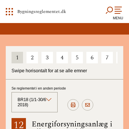
Bygningsreglementet.dk
MENU
1
2
3
4
5
6
7
8
Swipe horisontalt for at se alle emner
Se reglementet i en anden periode
BR18 (1/1-30/6
2018)
BR18 (Aktuelt)
12
Energiforsyningsanlæg i