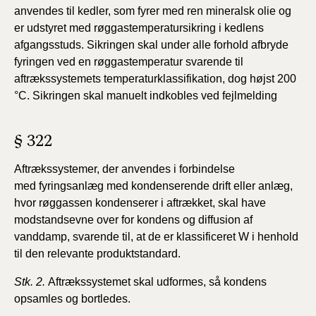
anvendes
til kedler, som fyrer med ren mineralsk olie og
er udstyret
med røggastemperatursikring i kedlens
afgangsstuds.
Sikringen skal under alle forhold afbryde
fyringen ved en
røggastemperatur svarende til
aftrækssystemets temperaturklassifikation,
dog højst 200
°C. Sikringen skal manuelt indkobles
ved fejlmelding
§ 322
Aftrækssystemer, der anvendes i forbindelse
med
fyringsanlæg med kondenserende drift eller anlæg,
hvor røggassen
kondenserer i aftrækket, skal have
modstandsevne
over for kondens og diffusion af
vanddamp, svarende til, at
de er klassificeret W i henhold
til den relevante produktstandard.
Stk. 2.
Aftrækssystemet skal udformes, så kondens
opsamles
og bortledes.