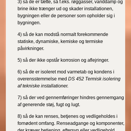
3) så de er tætte, så f.eks. røggasser, vanddamp og
BR18 (4/7-31/12
brine
ikke trænger ud og skader installationen,
2019)
bygningen eller
de personer som opholder sig i
bygningen.
BR18 (1/1-4/7 2019)
4) så de kan modstå normalt forekommende
BR18 (1/7-31/12
statiske, dynamiske,
kemiske og termiske
2018)
påvirkninger.
BR18 (1/1-30/6
5) så der ikke opstår korrosion og aflejringer.
2018)
6) så de er isoleret mod varmetab og kondens i
overensstemmelse
med
DS 452 Termisk isolering
BR15 (2015-2018)
af tekniske
installationer.
Tidligere BR (1961-
7) så der ved gennemføringer hindres gennemgang
2010)
af generende
støj, fugt og lugt.
8) så de kan renses, betjenes og vedligeholdes i
fornødent
omfang. Renseadgange og komponenter,
der kræver
betjening, eftersyn eller vedligehold,