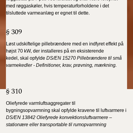
med røggaskøler,
hvis temperaturforholdene i det
tilsluttede varmeanlæg
er egnet til dette.
§ 309
Løst udskiftelige pillebrændere med en indfyret effekt
på
højst 70 kW, der installeres på en eksisterende
kedel,
skal opfylde
DS/EN 15270 Pillebrændere til små
varmekedler
- Definitioner, krav, prøvning, mærkning.
§ 310
Oliefyrede varmluftsaggregater til
bygningsopvarmning
skal opfylde kravene til luftvarmere i
DS/EN
13842 Oliefyrede konvektionsluftvarmere –
stationære eller
transportable til rumopvarmning