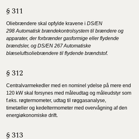
§ 311
Oliebrændere skal opfylde kravene i
DS/EN
298
Automatisk brændekontrolsystem til brændere og
apparater,
der forbrænder gasformige eller flydende
brændsler, og
DS/EN 267 Automatiske
blæseluftsoliebrændere til flydende
brændstof.
§ 312
Centralvarmekedler med en nominel ydelse på mere
end
120 kW skal forsynes med måleudtag og måleudstyr
som
f.eks. røgtermometer, udtag til røggasanalyse,
timetæller
og kedeltermometer med overvågning af den
energiøkonomiske
drift.
§ 313