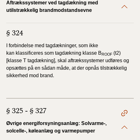
Aftrækssystemer ved tagdækning med
utilstrækkelig brandmodstandsevne
§ 324
I forbindelse med tagdækninger, som ikke
kan
klassificeres som tagdækning klasse B
(t2)
ROOF
[klasse T
tagdækning], skal aftrækssystemer udføres og
opsættes på
en sådan måde, at der opnås tilstrækkelig
sikkerhed mod
brand.
§ 325 - § 327
Øvrige energiforsyningsanlæg: Solvarme-,
solcelle-, køleanlæg og varmepumper