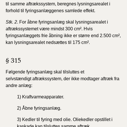
til
samme aftrækssystem, beregnes lysningsarealet i
forhold til
fyringsanlæggenes samlede effekt.
Stk. 2
. For åbne fyringsanlæg skal lysningsarealet i
aftrækssystemet
være mindst 300 cm². Hvis
fyringsanlæggets
frie åbning ikke er større end 2.500 cm²,
kan lysningsarealet
nedsættes til 175 cm².
§ 315
Følgende fyringsanlæg skal tilsluttes et
selvstændigt
aftrækssystem, der ikke modtager aftræk fra
andre anlæg:
1) Kraftvarmeapparater.
2) Åbne fyringsanlæg.
3) Kedler til fyring med olie. Oliekedler opstillet i
kaskade
kan tilsluttes samme aftræk.