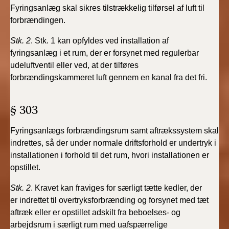
Fyringsanlæg skal sikres tilstrækkelig tilførsel af
luft til
forbrændingen.
Stk. 2
. Stk. 1 kan opfyldes ved installation af
fyringsanlæg
i et rum, der er forsynet med regulerbar
udeluftventil eller
ved, at der tilføres
forbrændingskammeret luft gennem en
kanal fra det fri.
§ 303
Fyringsanlægs forbrændingsrum samt aftrækssystem
skal
indrettes, så der under normale driftsforhold er undertryk
i
installationen i forhold til det rum, hvori installationen
er
opstillet.
Stk. 2
. Kravet kan fraviges for særligt tætte kedler, der
er
indrettet til overtryksforbrænding og forsynet med tæt
aftræk
eller er opstillet adskilt fra beboelses- og
arbejdsrum i
særligt rum med uafspærrelige