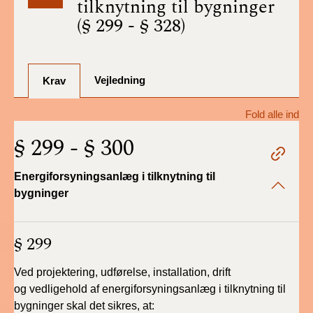
tilknytning til bygninger
BR18 (1/7-31/12
(§ 299 - § 328)
2025)
BR18 (1/1-30/6
2025)
Vejledning
Krav
BR18 (1/7- 31/12
Fold alle ind
2024)
§ 299 - § 300
BR18 (1/1- 30/06
2024)
Energiforsyningsanlæg i tilknytning til
bygninger
BR18 (1/1- 31/12
2023)
§ 299
BR18 (17/9 - 31/12
2022)
Ved projektering, udførelse, installation, drift
og
vedligehold af energiforsyningsanlæg i tilknytning til
bygninger
skal det sikres, at:
BR18 (1/7 - 16/9