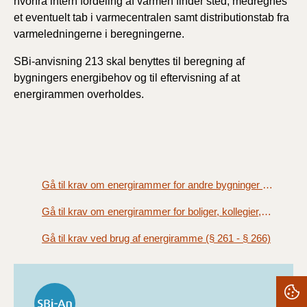
hvorfra intern fordeling af varmen finder sted, medregnes
et eventuelt tab i varmecentralen samt distributionstab fra
varmeledningerne i beregningerne.
SBi-anvisning 213 skal benyttes til beregning af
bygningers energibehov og til eftervisning af at
energirammen overholdes.
Gå til krav om energirammer for andre bygninger end boliger (§ 260)
Gå til krav om energirammer for boliger, kollegier, hoteller og lignende (§ 259)
Gå til krav ved brug af energiramme (§ 261 - § 266)