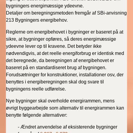
BR18 (4/7-31/12
bygningers energimæssige ydeevne.
2019)
Detaljer om beregningsmetoden fremgår af SBi-anvisning
213 Bygningers energibehov.
BR18 (1/1-4/7 2019)
Reglerne om energibehovet i bygninger er baseret på at
sikre, at bygninger opføres, så deres energimæssige
BR18 (1/7-31/12
2018)
ydeevne lever op til kravene. Det betyder ikke
nødvendigvis, at det reelle energiforbrug er identisk med
det beregnede, da beregningen af energibehovet er
BR18 (1/1-30/6
2018)
baseret på en standardiseret brug af bygningen.
Forudsætninger for konstruktioner, installationer osv, der
BR15 (2015-2018)
benyttes i energiberegningen skal dog svare til
bygningens reelle udførelse.
Tidligere BR (1961-
Nye bygninger skal overholde energirammen, mens
2010)
øvrigt byggearbejde som alternativ til energirammen kan
benytte følgende alternativer:
- Ændret anvendelse af eksisterende bygninger