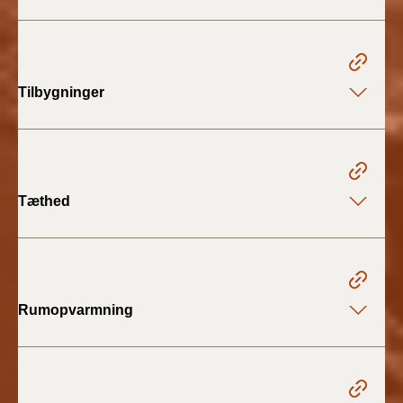
BR18 (4/7-31/12
2019)
BR18 (1/1-4/7 2019)
Tilbygninger
BR18 (1/7-31/12
2018)
BR18 (1/1-30/6
Tæthed
2018)
BR15 (2015-2018)
Tidligere BR (1961-
Rumopvarmning
2010)