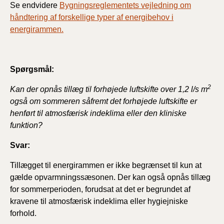
Se endvidere
Bygningsreglementets vejledning om
håndtering af forskellige typer af energibehov i
energirammen.
Spørgsmål:
2
Kan der opnås tillæg til forhøjede luftskifte over 1,2 l/s m
også om sommeren såfremt det forhøjede luftskifte er
henført til atmosfærisk indeklima eller den kliniske
funktion?
Svar:
Tillægget til energirammen er ikke begrænset til kun at
gælde opvarmningssæsonen. Der kan også opnås tillæg
for sommerperioden, forudsat at det er begrundet af
kravene til atmosfærisk indeklima eller hygiejniske
forhold.