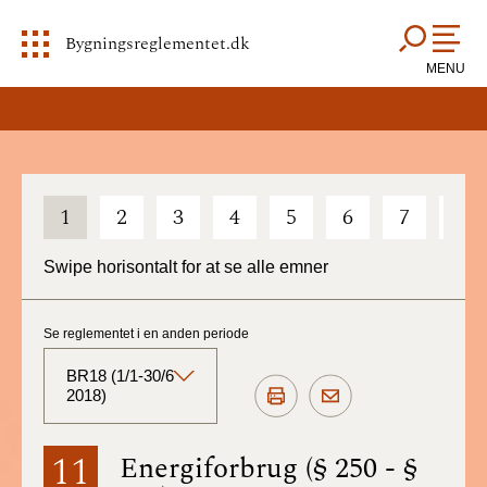
Bygningsreglementet.dk
MENU
1
2
3
4
5
6
7
8
Swipe horisontalt for at se alle emner
Se reglementet i en anden periode
BR18 (1/1-30/6
2018)
BR18 (Aktuelt)
11
Energiforbrug (§ 250 - §