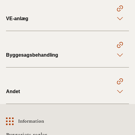
VE-anlæg
Byggesagsbehandling
Andet
Information
Information
Byggeriets regler