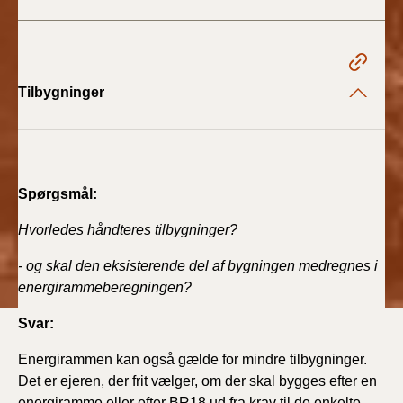
BR18 (4/7-31/12
2019)
BR18 (1/1-4/7 2019)
Tilbygninger
BR18 (1/7-31/12
2018)
BR18 (1/1-30/6
Spørgsmål:
2018)
Hvorledes håndteres tilbygninger?
BR15 (2015-2018)
- og skal den eksisterende del af bygningen medregnes i
energirammeberegningen?
Tidligere BR (1961-
2010)
Svar:
Energirammen kan også gælde for mindre tilbygninger.
Det er ejeren, der frit vælger, om der skal bygges efter en
energiramme eller efter BR18 ud fra krav til de enkelte