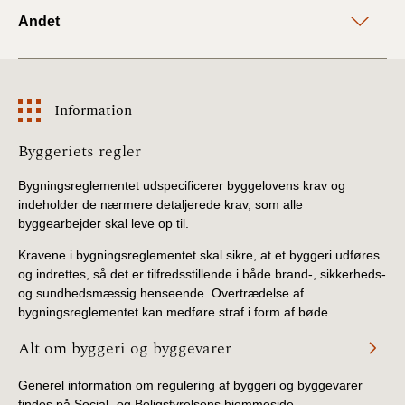
Andet
Information
Information
Byggeriets regler
Bygningsreglementet udspecificerer byggelovens krav og
indeholder de nærmere detaljerede krav, som alle
byggearbejder skal leve op til.
Kravene i bygningsreglementet skal sikre, at et byggeri udføres
og indrettes, så det er tilfredsstillende i både brand-, sikkerheds-
og sundhedsmæssig henseende. Overtrædelse af
bygningsreglementet kan medføre straf i form af bøde.
Alt om byggeri og byggevarer
Generel information om regulering af byggeri og byggevarer
findes på Social- og Boligstyrelsens hjemmeside.