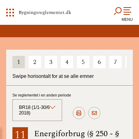
Bygningsreglementet.dk
MENU
1
2
3
4
5
6
7
8
Swipe horisontalt for at se alle emner
Se reglementet i en anden periode
BR18 (1/1-30/6
2018)
BR18 (Aktuelt)
11
Energiforbrug (§ 250 - §