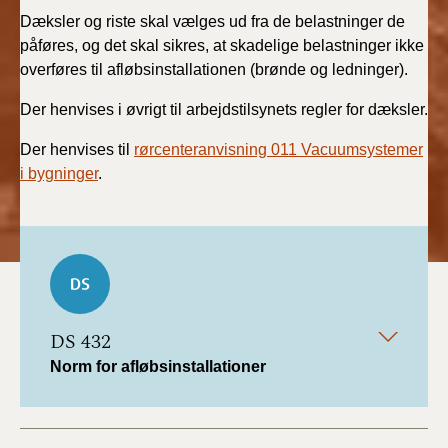
BR18 (4/7-31/12
Dæksler og riste skal vælges ud fra de belastninger de
2019)
påføres, og det skal sikres, at skadelige belastninger ikke
overføres til afløbsinstallationen (brønde og ledninger).
BR18 (1/1-4/7 2019)
Der henvises i øvrigt til arbejdstilsynets regler for dæksler.
BR18 (1/7-31/12
Der henvises til
rørcenteranvisning 011 Vacuumsystemer
2018)
i bygninger
.
BR18 (1/1-30/6
2018)
BR15 (2015-2018)
Tidligere BR (1961-
DS 432
2010)
Norm for afløbsinstallationer