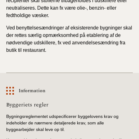
recipienter skal stofferne tilbageholdes i udskillere eller
neutraliseres. Dette kan fx være olie-, benzin- eller
fedtholdige væsker.
Ved benyttelsesændringer af eksisterende bygninger skal
der rettes særlig opmærksomhed på etablering af de
nødvendige udskillere, fx ved anvendelsesændring fra
butik til restaurant.
Information
Information
Byggeriets regler
Bygningsreglementet udspecificerer byggelovens krav og
indeholder de nærmere detaljerede krav, som alle
byggearbejder skal leve op til.