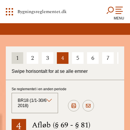
Bygningsreglementet.dk
MENU
1
2
3
4
5
6
7
8
Swipe horisontalt for at se alle emner
Se reglementet i en anden periode
BR18 (1/1-30/6
2018)
BR18 (Aktuelt)
4
Afløb (§ 69 - § 81)