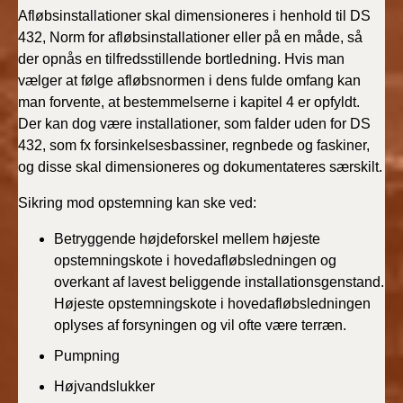
2022)
Afløbsinstallationer skal dimensioneres i henhold til DS
432, Norm for afløbsinstallationer eller på en måde, så
BR18 (1/1 - 30/6
der opnås en tilfredsstillende bortledning. Hvis man
2022)
vælger at følge afløbsnormen i dens fulde omfang kan
man forvente, at bestemmelserne i kapitel 4 er opfyldt.
BR18 (29/6 - 31/12
Der kan dog være installationer, som falder uden for DS
2021)
432, som fx forsinkelsesbassiner, regnbede og faskiner,
og disse skal dimensioneres og dokumentateres særskilt.
BR18 (1/1-29/6
2021)
Sikring mod opstemning kan ske ved:
Betryggende højdeforskel mellem højeste
BR18 (1/7-31/12
2020)
opstemningskote i hovedafløbsledningen og
overkant af lavest beliggende installationsgenstand.
Højeste opstemningskote i hovedafløbsledningen
BR18 (10/3-30/6
2020)
oplyses af forsyningen og vil ofte være terræn.
Pumpning
BR18 (1/1-9/3 2020)
Højvandslukker