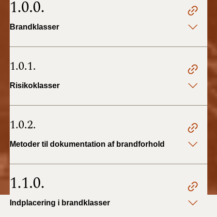
1.0.0.
BR18 (4/7-31/12
2019)
Brandklasser
BR18 (1/1-4/7 2019)
1.0.1.
BR18 (1/7-31/12
2018)
Risikoklasser
BR18 (1/1-30/6
2018)
1.0.2.
BR15 (2015-2018)
Metoder til dokumentation af brandforhold
Tidligere BR (1961-
2010)
1.1.0.
Indplacering i brandklasser