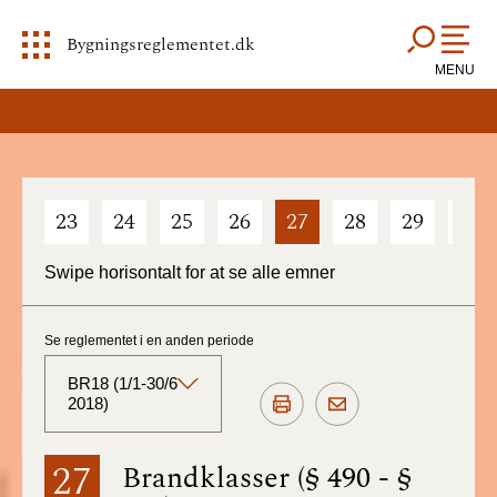
Bygningsreglementet.dk
MENU
23
24
25
26
27
28
29
30
Swipe horisontalt for at se alle emner
Se reglementet i en anden periode
BR18 (1/1-30/6
2018)
BR18 (Aktuelt)
27
Brandklasser (§ 490 - §