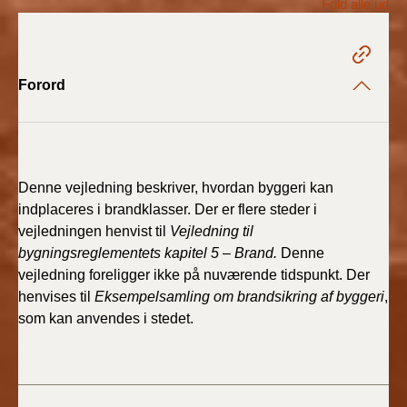
Fold alle ud
2022)
BR18 (1/1 - 30/6
2022)
Forord
BR18 (29/6 - 31/12
2021)
BR18 (1/1-29/6
Denne vejledning beskriver, hvordan byggeri kan
2021)
indplaceres i brandklasser. Der er flere steder i
vejledningen henvist til
Vejledning til
BR18 (1/7-31/12
bygningsreglementets kapitel 5 – Brand.
Denne
2020)
vejledning foreligger ikke på nuværende tidspunkt. Der
henvises til
Eksempelsamling om brandsikring af byggeri
,
BR18 (10/3-30/6
som kan anvendes
i stedet.
2020)
BR18 (1/1-9/3 2020)