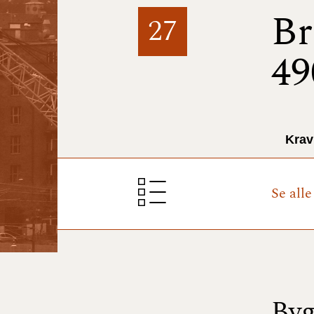
Br
27
49
Krav
Se alle
Byg