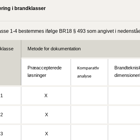
2020)
ering i brandklasser
BR18 (
sse 1-4 bestemmes ifølge BR18 § 493 som angivet i nedenståe
BR18 (
2019)
oklasse
Metode for dokumentation
BR18 (
Præaccepterede
Brandteknis
Komparativ
løsninger
dimensioner
BR18 (
analyse
2018)
1
X
BR18 (
BR15 
2
X
Tidlig
3
X
2010)