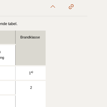
1/1-9/3 2020)
nde tabel.
4/7-31/12
Brandklasse
1/1-4/7 2019)
k
ing
1/7-31/12
a)
1
1/1-30/6 2018)
(2015-2018)
2
ere BR (1961-