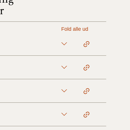
r
17/9 - 31/12
Fold alle ud
1/7 - 16/9
1/1 - 30/6
29/6 - 31/12
1/1-29/6 2021)
1/7-31/12
10/3-30/6