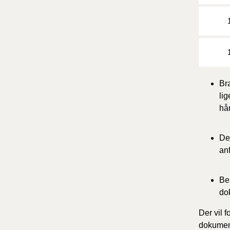
1
1
Br
li
hå
De
anf
Be
do
Der vil 
dokument