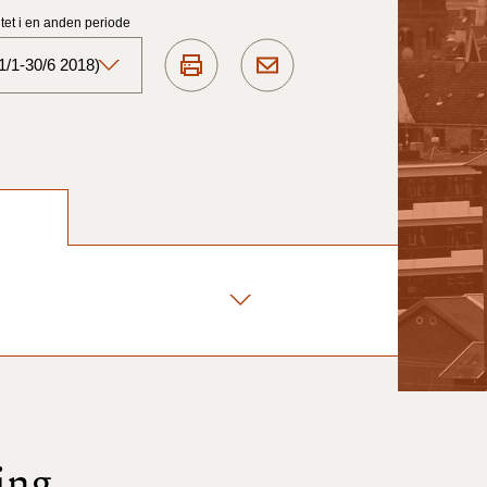
et i en anden periode
1/1-30/6 2018)
Aktuelt)
1/7-31/12
1/1-30/6 2025)
1/7- 31/12
1/1- 30/06
1/1- 31/12
ing