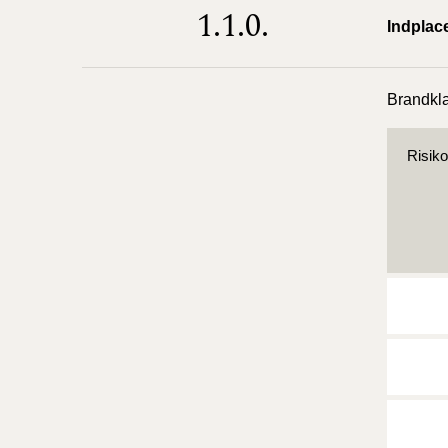
1.1.0.
Indplac
Brandkla
Risik