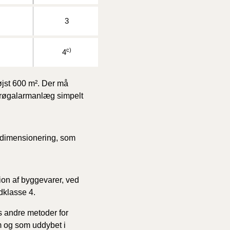
3
c)
4
øjst 600 m². Der må
. røgalarmanlæg simpelt
 dimensionering, som
ion af byggevarer, ved
dklasse 4.
s andre metoder for
m og som uddybet i