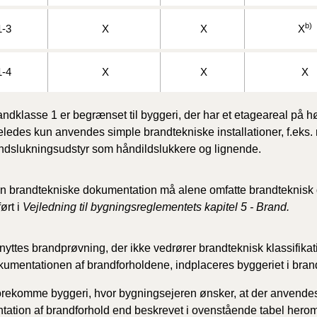
b)
-3
X
X
X
-4
X
X
X
andklasse 1 er begrænset til byggeri, der har et etageareal på h
geledes kun anvendes simple brandtekniske installationer, f.eks
ndslukningsudstyr som håndildslukkere og lignende.
n brandtekniske dokumentation må alene omfatte brandteknisk
ørt i
Vejledning til bygningsreglementets kapitel 5 - Brand.
nyttes brandprøvning, der ikke vedrører brandteknisk klassifikat
kumentationen af brandforholdene, indplaceres byggeriet i bran
forekomme byggeri, hvor bygningsejeren ønsker, at der anvende
ation af brandforhold end beskrevet i ovenstående tabel hero