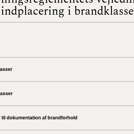
indplacering i brandklasse
BR18 (
2022)
BR18 (
2022)
BR18 (
2022)
asser
BR18 (
2021)
lasser
BR18 (
BR18 (
 til dokumentation af brandforhold
2020)
BR18 (