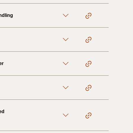
ndling
er
ed