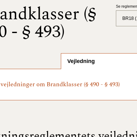
andklasser (§
Se reglement
BR18 (
0 - § 493)
BR18 (
BR18 (
2025)
Vejledning
BR18 (
 vejledninger om Brandklasser (§ 490 - § 493)
BR18 (
2024)
BR18 (
2024)
BR18 (
ningsreglementets vejledn
2023)