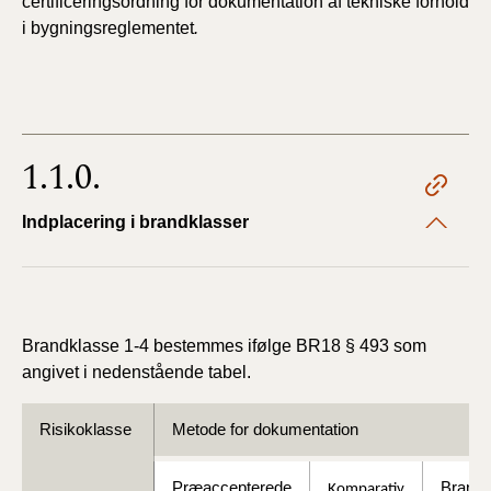
certificeringsordning for dokumentation af tekniske forhold
i bygningsreglementet
.
1.1.0.
Indplacering i brandklasser
Brandklasse 1-4 bestemmes ifølge BR18 § 493 som
angivet i nedenstående tabel.
Risikoklasse
Metode for dokumentation
Præaccepterede
Brandt
Komparativ