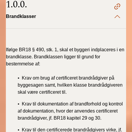
1.0.0.
BR18 (4/7-31/12
2019)
Brandklasser
BR18 (1/1-4/7 2019)
BR18 (1/7-31/12
2018)
Ifølge BR18 § 490, stk. 1, skal et byggeri indplaceres i en
brandklasse. Brandklassen ligger til grund for
BR18 (1/1-30/6
bestemmelse af:
2018)
• Krav om brug af certificeret brandrådgiver på
BR15 (2015-2018)
byggesagen samt, hvilken klasse brandrådgiveren
skal være certificeret til.
Tidligere BR (1961-
2010)
• Krav til dokumentation af brandforhold og kontrol
af dokumentation, hvor der anvendes certificeret
brandrådgiver, jf. BR18 kapitel 29 og 30.
• Krav til den certificerede brandrådgivers virke, jf.