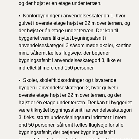
og der højst er én etage under terræn.
• Kontorbygninger i anvendelseskategori 1, hvor
gulvet i øverste etage højst er 22 m over terræn, og
der højst er én etage under terræn. Der kan til
byggeriet være tilknyttet bygningsafsnit i
anvendelseskategori 3 såsom mødelokaler, kantine
mm., såfremt fælles flugtveje, der betjener
bygningsafsnit i anvendelseskategori 3, ikke er
indrettet til mere end 150 personer.
• Skoler, skolefritidsordninger og tilsvarende
byggeri i anvendelseskategori 2, hvor gulvet i
øverste etage højst er 22 m over terræn, og der
højst er én etage under terræn. Der kan til byggeriet
være tilknyttet bygningsafsnit i anvendelseskategori
3, f.eks. større undervisningsrum indrettet til mere
end 50 personer, såfremt fælles flugtveje for alle
bygningsafsnit, der betjener bygningsafsnit i