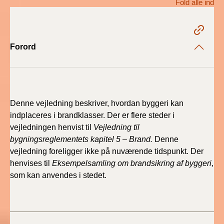
Fold alle ind
2022)
BR18 (1/1 - 30/6
2022)
Forord
BR18 (29/6 - 31/12
2021)
BR18 (1/1-29/6
Denne vejledning beskriver, hvordan byggeri kan
2021)
indplaceres i brandklasser. Der er flere steder i
vejledningen henvist til
Vejledning til
BR18 (1/7-31/12
bygningsreglementets kapitel 5 – Brand.
Denne
2020)
vejledning foreligger ikke på nuværende tidspunkt. Der
henvises til
Eksempelsamling om brandsikring af byggeri
,
BR18 (10/3-30/6
som kan anvendes
i stedet.
2020)
BR18 (1/1-9/3 2020)