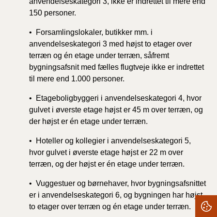
anvendelseskategori 3, ikke er indrettet til mere end
150 personer.
• Forsamlingslokaler, butikker mm. i
anvendelseskategori 3 med højst to etager over
terræn og én etage under terræn, såfremt
bygningsafsnit med fælles flugtveje ikke er indrettet
til mere end 1.000 personer.
• Etageboligbyggeri i anvendelseskategori 4, hvor
gulvet i øverste etage højst er 45 m over terræn, og
der højst er én etage under terræn.
• Hoteller og kollegier i anvendelseskategori 5,
hvor gulvet i øverste etage højst er 22 m over
terræn, og der højst er én etage under terræn.
• Vuggestuer og børnehaver, hvor bygningsafsnittet
er i anvendelseskategori 6, og bygningen har højst
to etager over terræn og én etage under terræn.