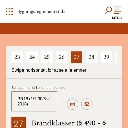
Bygningsreglementet.dk
MENU
23
24
25
26
27
28
29
30
Swipe horisontalt for at se alle emner
Se reglementet i en anden periode
BR18 (1/1-30/6
2018)
BR18 (Aktuelt)
27
Brandklasser (§ 490 - §