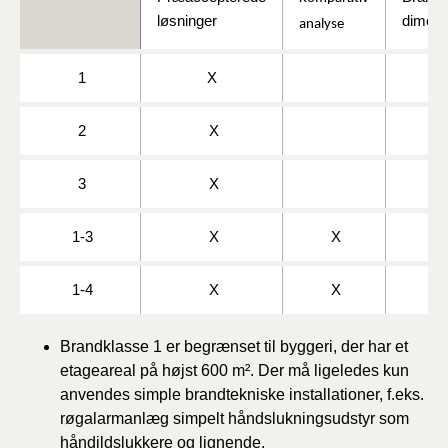
løsninger
dimens
analyse
1
X
2
X
3
X
1-3
X
X
1-4
X
X
Brandklasse 1 er begrænset til byggeri, der har et
etageareal på højst 600 m². Der må ligeledes kun
anvendes simple brandtekniske installationer, f.eks.
røgalarmanlæg simpelt håndslukningsudstyr som
håndildslukkere og lignende.