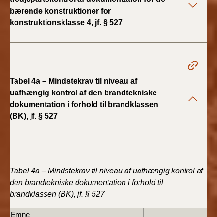
2019)
bærende konstruktioner for
konstruktionsklasse 4, jf. § 527
BR18 (1/1-4/7 2019)
BR18 (1/7-31/12
2018)
Tabel 4a – Mindstekrav til niveau af
BR18 (1/1-30/6
uafhængig kontrol af den brandtekniske
2018)
dokumentation i forhold til brandklassen
(BK), jf. § 527
BR15 (2015-2018)
Tidligere BR (1961-
2010)
Tabel 4a – Mindstekrav til niveau af uafhængig kontrol af
den brandtekniske dokumentation i forhold til
brandklassen (BK), jf. § 527
Emne