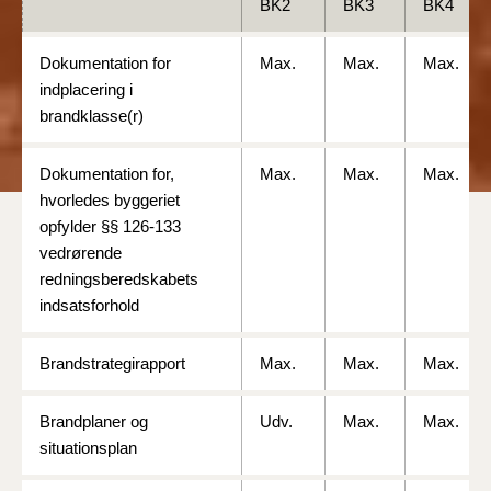
BK2
BK3
BK4
Dokumentation for
Max.
Max.
Max.
indplacering i
brandklasse(r)
Dokumentation for,
Max.
Max.
Max.
hvorledes byggeriet
opfylder §§ 126-133
vedrørende
redningsberedskabets
indsatsforhold
Brandstrategirapport
Max.
Max.
Max.
Brandplaner og
Udv.
Max.
Max.
situationsplan