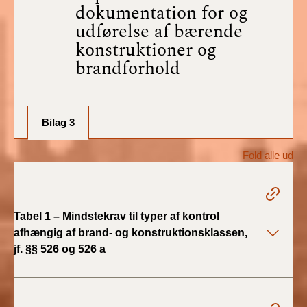
BR18 (1/7-31/12
dokumentation for og
2025)
udførelse af bærende
konstruktioner og
BR18 (1/1-30/6
brandforhold
2025)
BR18 (1/7- 31/12
2024)
Bilag 3
BR18 (1/1- 30/06
Fold alle ud
2024)
BR18 (1/1- 31/12
2023)
Tabel 1 – Mindstekrav til typer af kontrol
afhængig af brand- og konstruktionsklassen,
BR18 (17/9 - 31/12
jf. §§ 526 og 526 a
2022)
BR18 (1/7 - 16/9
2022)