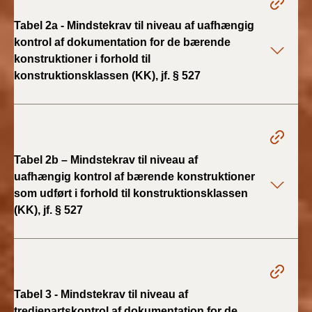
Tabel 2a - Mindstekrav til niveau af uafhængig
BR18 (1/1 - 30/6
kontrol af dokumentation for de bærende
2022)
konstruktioner i forhold til
konstruktionsklassen (KK), jf. § 527
BR18 (29/6 - 31/12
2021)
BR18 (1/1-29/6
2021)
Tabel 2b – Mindstekrav til niveau af
BR18 (1/7-31/12
uafhængig kontrol af bærende konstruktioner
2020)
som udført i forhold til konstruktionsklassen
(KK), jf. § 527
BR18 (10/3-30/6
2020)
BR18 (1/1-9/3 2020)
Tabel 3 - Mindstekrav til niveau af
BR18 (4/7-31/12
tredjepartskontrol af dokumentation for de