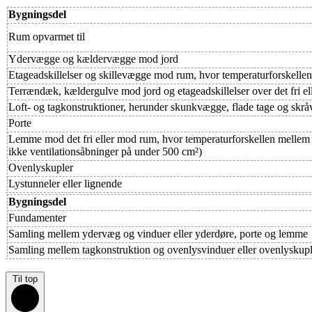
Bygningsdel
Rum opvarmet til
Ydervægge og kældervægge mod jord
Etageadskillelser og skillevægge mod rum, hvor temperaturforskelle
Terrændæk, kældergulve mod jord og etageadskillelser over det fri el
Loft- og tagkonstruktioner, herunder skunkvægge, flade tage og skr
Porte
Lemme mod det fri eller mod rum, hvor temperaturforskellen mellem
ikke ventilationsåbninger på under 500 cm²)
Ovenlyskupler
Lystunneler eller lignende
Bygningsdel
Fundamenter
Samling mellem ydervæg og vinduer eller yderdøre, porte og lemme
Samling mellem tagkonstruktion og ovenlysvinduer eller ovenlyskupl
Til top