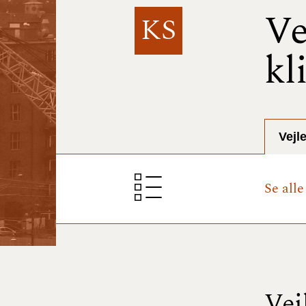
Ve
KS
kl
Vejl
Se all
Vej