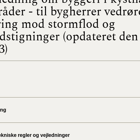
åder - til bygherrer vedrø
BR18 (
ring mod stormflod og
2022)
dstigninger (opdateret den 
BR18 (
2022)
3)
BR18 (
2022)
BR18 (
2021)
BR18 (
ing
BR18 (
2020)
kniske regler og vejledninger
BR18 (