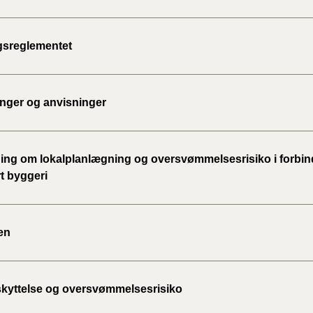
2020)
sreglementet
BR18 (
BR18 (
2019)
inger og anvisninger
BR18 (
ing om lokalplanlægning og oversvømmelsesrisiko i forbi
BR18 (
t byggeri
2018)
BR18 (
en
BR15 
Tidlig
kyttelse og oversvømmelsesrisiko
2010)