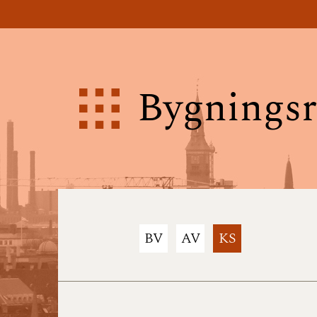
Bygningsr
BV
AV
KS