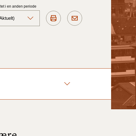
et i en anden periode
ktuelt)
Aktuelt)
1/7-31/12
1/1-30/6 2025)
1/7- 31/12
1/1- 30/06
1/1- 31/12
nære