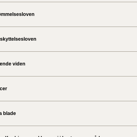
ømmelsesloven
skyttelsesloven
ende viden
cer
a blade