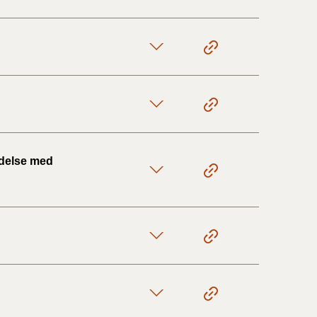
1/1-9/3 2020)
4/7-31/12
1/1-4/7 2019)
ndelse med
1/7-31/12
1/1-30/6 2018)
(2015-2018)
ere BR (1961-