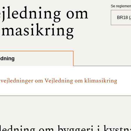
jledning om
Se reglement
BR18 (A
imasikring
BR18 (
BR18 (
2025)
edning
BR18 (
e vejledninger om Vejledning om klimasikring
BR18 (
2024)
BR18 (
2024)
BR18 (
ledning om byggeri i kyst
2023)