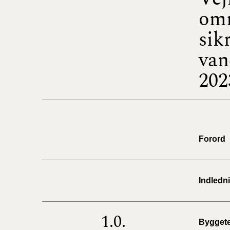
omr
sik
van
202
Forord
Indledn
1.0.
Byggete