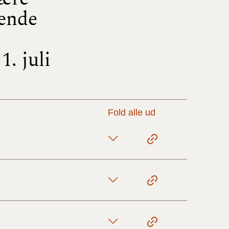
rende
17/9 - 31/12
1. juli
1/7 - 16/9
1/1 - 30/6
Fold alle ud
29/6 - 31/12
1/1-29/6 2021)
1/7-31/12
10/3-30/6