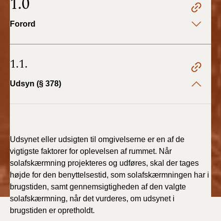
1.0
BR18 (1/1 - 30/6
Forord
2022)
BR18 (29/6 - 31/12
1.1.
2021)
Udsyn (§ 378)
BR18 (1/1-29/6
2021)
BR18 (1/7-31/12
2020)
Udsynet eller udsigten til omgivelserne er en af de
vigtigste faktorer for oplevelsen af rummet. Når
BR18 (10/3-30/6
solafskærmning projekteres og udføres, skal der tages
2020)
højde for den benyttelsestid, som solafskærmningen har i
brugstiden, samt gennemsigtigheden af den valgte
BR18 (1/1-9/3 2020)
solafskærmning, når det vurderes, om udsynet i
brugstiden er opretholdt.
BR18 (4/7-31/12