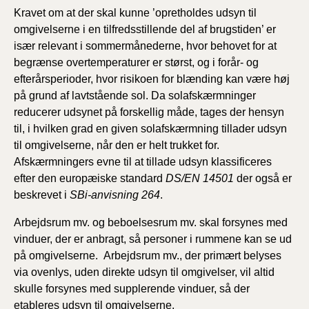
2019)
Kravet om at der skal kunne ’opretholdes udsyn til
omgivelserne i en tilfredsstillende del af brugstiden’ er
BR18 (1/1-4/7 2019)
især relevant i sommermånederne, hvor behovet for at
begrænse overtemperaturer er størst, og i forår- og
efterårsperioder, hvor risikoen for blænding kan være høj
BR18 (1/7-31/12
2018)
på grund af lavtstående sol. Da solafskærmninger
reducerer udsynet på forskellig måde, tages der hensyn
til, i hvilken grad en given solafskærmning tillader udsyn
BR18 (1/1-30/6
2018)
til omgivelserne, når den er helt trukket for.
Afskærmningers evne til at tillade udsyn klassificeres
BR15 (2015-2018)
efter den europæiske standard
DS/EN 14501
der også er
beskrevet i
SBi-anvisning 264
.
Tidligere BR (1961-
Arbejdsrum mv. og beboelsesrum mv. skal forsynes med
2010)
vinduer, der er anbragt, så personer i rummene kan se ud
på omgivelserne. Arbejdsrum mv., der primært belyses
via ovenlys, uden direkte udsyn til omgivelser, vil altid
skulle forsynes med supplerende vinduer, så der
etableres udsyn til omgivelserne.