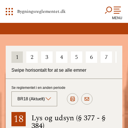
Bygningsreglementet.dk
MENU
1
2
3
4
5
6
7
8
Swipe horisontalt for at se alle emner
Se reglementet i en anden periode
BR18 (Aktuelt)
BR18 (Aktuelt)
18
Lys og udsyn (§ 377 - §
384)