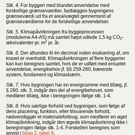
Stk. 4.
For byggeri med blandet anvendelse med
forskellige grænseværdier, fastlægges bygningens
grænseværdi ud fra et arealvægtet gennemsnit af
grænseværdierne for de forskellige anvendelser.
Stk. 5.
Klimapåvirkningen fra byggeprocessen
(modulerne A4-A5) må samlet højst udlede 1,5 kg CO
-
2
2
ækvivalenter pr. m
pr. år.
Stk. 6.
Der afrundes til én decimal inden evaluering af, om
kravet er overholdt. Klimapåvirkningen af flere byggerier
kan kun beregnes samlet, hvis de er udført med ensartet
anvendelse, energibehov jf. §§ 259-260, bærende
system, fundament og klimaskærm.
Stk. 7.
Hvis bygningen har en energiramme med tillæg, jf.
§ 260, stk. 3, indgår den del af energibehovet, som
medfører tillæg, ikke i beregningen ifølge stk. 1-4.
Stk. 8.
Hvis særlige forhold ved bygningen, som følge af
dens placering, funktion, eller tilsvarende forhold,
nødvendiggør et materialeforbrug, som medfører en øget
klimapåvirkning, indgår den øgede klimapåvirkning ikke i
beregningen ifølge stk. 1-4. Forskellen beregnes som
anvist i
bilag 2, tabel 9
.