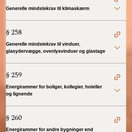
Generelle mindstekrav til klimaskærm
BR18 (1/1 - 30/6
2022)
§ 258
BR18 (29/6 - 31/12
2021)
Generelle mindstekrav til vinduer,
glasydervægge, ovenlysvinduer og glastage
BR18 (1/1-29/6
2021)
§ 259
BR18 (1/7-31/12
2020)
Energirammer for boliger, kollegier, hoteller
og lignende
BR18 (10/3-30/6
2020)
§ 260
BR18 (1/1-9/3 2020)
Energirammer for andre bygninger end
BR18 (4/7-31/12