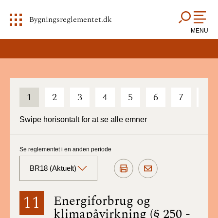
Bygningsreglementet.dk
MENU
1
2
3
4
5
6
7
8
Swipe horisontalt for at se alle emner
Se reglementet i en anden periode
BR18 (Aktuelt)
BR18 (Aktuelt)
11
Energiforbrug og
klimapåvirkning (§ 250 -