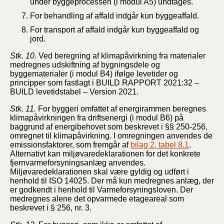
under byggeprocessen (i modul A5) undtages.
For behandling af affald indgår kun byggeaffald.
For transport af affald indgår kun byggeaffald og
jord.
Stk. 10.
Ved beregning af klimapåvirkning fra materialer
medregnes udskiftning af bygningsdele og
byggematerialer (i modul B4) ifølge levetider og
principper som fastlagt i BUILD RAPPORT 2021:32 –
BUILD levetidstabel – Version 2021.
Stk. 11.
For byggeri omfattet af energirammen beregnes
klimapåvirkningen fra driftsenergi (i modul B6) på
baggrund af energibehovet som beskrevet i §§ 250-256,
omregnet til klimapåvirkning. I omregningen anvendes de
emissionsfaktorer, som fremgår af
bilag 2, tabel 8.1
.
Alternativt kan miljøvaredeklarationen for det konkrete
fjernvarmeforsyningsanlæg anvendes.
Miljøvaredeklarationen skal være gyldig og udført i
henhold til ISO 14025. Der må kun medregnes anlæg, der
er godkendt i henhold til Varmeforsyningsloven. Der
medregnes alene det opvarmede etageareal som
beskrevet i § 256, nr. 3.