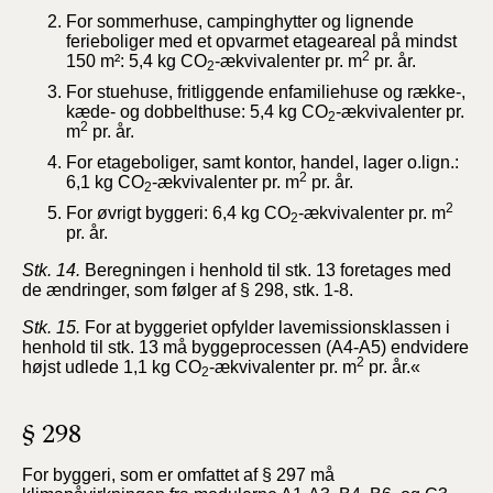
For sommerhuse, campinghytter og lignende
ferieboliger med et opvarmet etageareal på mindst
2
150 m²: 5,4 kg CO
-ækvivalenter pr. m
pr. år.
2
For stuehuse, fritliggende enfamiliehuse og række-,
kæde- og dobbelthuse: 5,4 kg CO
-ækvivalenter pr.
2
2
m
pr. år.
For etageboliger, samt kontor, handel, lager o.lign.:
2
6,1 kg CO
-ækvivalenter pr. m
pr. år.
2
2
For øvrigt byggeri: 6,4 kg CO
-ækvivalenter pr. m
2
pr. år.
Stk. 14.
Beregningen i henhold til stk. 13 foretages med
de ændringer, som følger af § 298, stk. 1-8.
Stk. 15.
For at byggeriet opfylder lavemissionsklassen i
henhold til stk. 13 må byggeprocessen (A4-A5) endvidere
2
højst udlede 1,1 kg CO
-ækvivalenter pr. m
pr. år.«
2
§ 298
For byggeri, som er omfattet af § 297 må