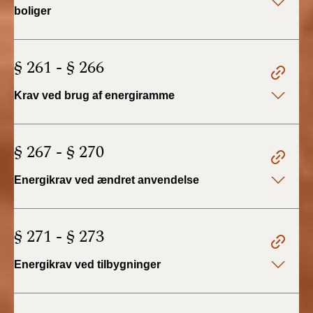
2019)
boliger
BR18 (1/1-4/7 2019)
§ 261 - § 266
BR18 (1/7-31/12
2018)
Krav ved brug af energiramme
BR18 (1/1-30/6
2018)
§ 267 - § 270
BR15 (2015-2018)
Energikrav ved ændret anvendelse
Tidligere BR (1961-
2010)
§ 271 - § 273
Energikrav ved tilbygninger