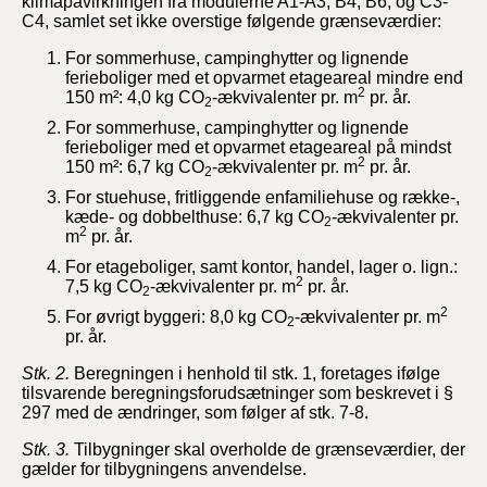
klimapåvirkningen fra modulerne A1-A3, B4, B6, og C3-
C4, samlet set ikke overstige følgende grænseværdier:
For sommerhuse, campinghytter og lignende
ferieboliger med et opvarmet etageareal mindre end
2
150 m²: 4,0 kg CO
-ækvivalenter pr. m
pr. år.
2
For sommerhuse, campinghytter og lignende
ferieboliger med et opvarmet etageareal på mindst
2
150 m²: 6,7 kg CO
-ækvivalenter pr. m
pr. år.
2
For stuehuse, fritliggende enfamiliehuse og række-,
kæde- og dobbelthuse: 6,7 kg CO
-ækvivalenter pr.
2
2
m
pr. år.
For etageboliger, samt kontor, handel, lager o. lign.:
2
7,5 kg CO
-ækvivalenter pr. m
pr. år.
2
2
For øvrigt byggeri: 8,0 kg CO
-ækvivalenter pr. m
2
pr. år.
Stk. 2.
Beregningen i henhold til stk. 1, foretages ifølge
tilsvarende beregningsforudsætninger som beskrevet i §
297 med de ændringer, som følger af stk. 7-8.
Stk. 3.
Tilbygninger skal overholde de grænseværdier, der
gælder for tilbygningens anvendelse.