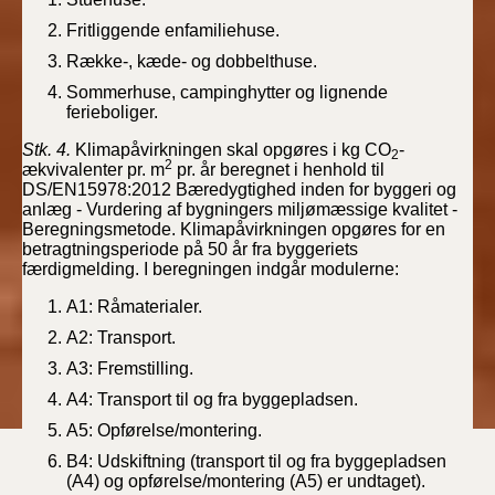
Fritliggende enfamiliehuse.
Række-, kæde- og dobbelthuse.
Sommerhuse, campinghytter og lignende
ferieboliger.
Stk. 4.
Klimapåvirkningen skal opgøres i kg CO
-
2
2
ækvivalenter pr. m
pr. år
beregnet i henhold til
DS/EN15978:2012 Bæredygtighed inden for byggeri og
anlæg - Vurdering af bygningers miljømæssige kvalitet -
Beregningsmetode. Klimapåvirkningen opgøres for en
betragtningsperiode på 50 år fra byggeriets
færdigmelding. I beregningen indgår modulerne:
A1: Råmaterialer.
A2: Transport.
A3: Fremstilling.
A4: Transport til og fra byggepladsen.
A5: Opførelse/montering.
B4: Udskiftning (transport til og fra byggepladsen
(A4) og opførelse/montering (A5) er undtaget).