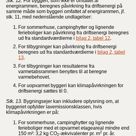
Stk. 12.
For byggeri, som ikke er omfattet af
energirammen, beregnes påvirkning fra driftsenergi på
samme måde som byggeri omfattet af energirammen, jf.
stk. 11, med nedenstående undtagelser:
For sommerhuse, campinghytter og lignende
ferieboliger kan påvirkning fra driftsenergi beregnes
ud fra standardværdierne i
bilag 2, tabel 12
.
For tilbygninger kan påvirkning fra driftsenergi
beregnes ud fra standardværdierne i
bilag 2, tabel
13
.
For tilbygninger kan resultaterne fra
varmetabsrammen benyttes til at beregne
varmebehovet.
For uopvarmet byggeri kan klimapåvirkningen for
driftsenergi sættes til 0.
Stk. 13.
Bygningsejer kan inkludere oplysning om, at
byggeriet opfylder lavemissionsklassen, hvis
klimapåvirkningen er på:
For sommerhuse, campinghytter og lignende
ferieboliger med et opvarmet etageareal mindre end
2
150 m²: 3,2 kg CO
-ækvivalenter pr. m
pr. år.
2