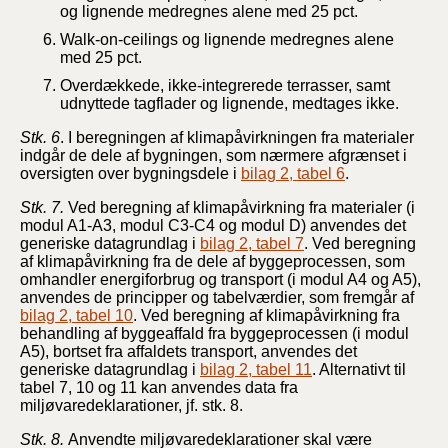
og lignende medregnes alene med 25 pct.
Walk-on-ceilings og lignende medregnes alene
med 25 pct.
Overdækkede, ikke-integrerede terrasser, samt
udnyttede tagflader og lignende, medtages ikke.
Stk. 6
. I beregningen af klimapåvirkningen fra materialer
indgår de dele af bygningen, som nærmere afgrænset i
oversigten over bygningsdele i
bilag 2, tabel 6
.
Stk. 7.
Ved beregning af klimapåvirkning fra materialer (i
modul A1-A3, modul C3-C4 og modul D) anvendes det
generiske datagrundlag i
bilag 2, tabel 7
. Ved beregning
af klimapåvirkning fra de dele af byggeprocessen, som
omhandler energiforbrug og transport (i modul A4 og A5),
anvendes de principper og tabelværdier, som fremgår af
bilag 2, tabel 10
. Ved beregning af klimapåvirkning fra
behandling af byggeaffald fra byggeprocessen (i modul
A5), bortset fra affaldets transport, anvendes det
generiske datagrundlag i
bilag 2, tabel 11
. Alternativt til
tabel 7, 10 og 11 kan anvendes data fra
miljøvaredeklarationer, jf. stk. 8.
Stk. 8.
Anvendte miljøvaredeklarationer skal være