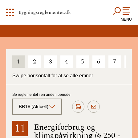
Bygningsreglementet.dk
MENU
1
2
3
4
5
6
7
8
Swipe horisontalt for at se alle emner
Se reglementet i en anden periode
BR18 (Aktuelt)
BR18 (Aktuelt)
11
Energiforbrug og
klimapåvirkning (§ 250 -