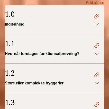
Fold alle ud
BR18 (1/1 - 30/6
1.0
2022)
Indledning
BR18 (29/6 - 31/12
2021)
1.1
BR18 (1/1-29/6
2021)
Hvornår foretages funktionsafprøvning?
BR18 (1/7-31/12
2020)
1.2
BR18 (10/3-30/6
Store eller komplekse byggerier
2020)
BR18 (1/1-9/3 2020)
1.3
BR18 (4/7-31/12