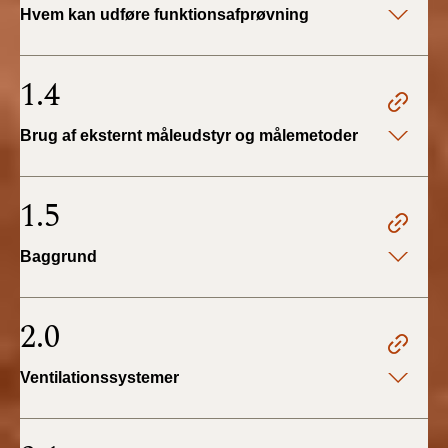
Hvem kan udføre funktionsafprøvning
2019)
BR18 (1/1-4/7 2019)
1.4
BR18 (1/7-31/12
Brug af eksternt måleudstyr og målemetoder
2018)
BR18 (1/1-30/6
1.5
2018)
Baggrund
BR15 (2015-2018)
Tidligere BR (1961-
2.0
2010)
Ventilationssystemer